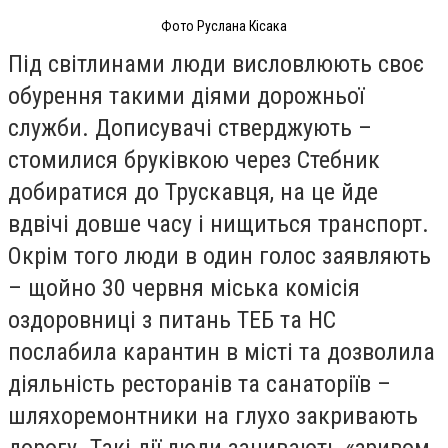
Фото Руслана Кісака
Під світлинами люди висловлюють своє
обурення такими діями дорожньої
служби. Дописувачі стверджують –
стомилися бруківкою через Стебник
добиратися до Трускавця, на це йде
вдвічі довше часу і нищиться транспорт.
Окрім того люди в один голос заявляють
– щойно 30 червня міська комісія
оздоровниці з питань ТЕБ та НС
послабила карантин в місті та дозволила
діяльність ресторанів та санаторіїв –
шляхоремонтники на глухо закривають
дорогу. Такі дії люди занивають «зривом