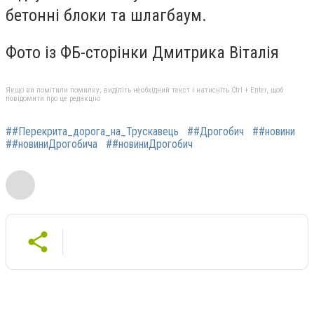
бетонні блоки та шлагбаум.
Фото із ФБ-сторінки Дмитрика Віталія
Якщо ви помітили помилку, виділіть необхідний текст і натисніть Ctrl + Enter, щоб
повідомити про це редакцію
##Перекрита_дорога_на_Трускавець
##Дрогобич
##новини
##новиниДрогобича
##новиниДрогобич