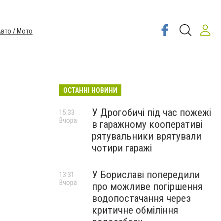
вто / Мото
ОСТАННІ НОВИНИ
У Дрогобичі під час пожежі
15:33
Вчора
в гаражному кооперативі
рятувальники врятували
чотири гаражі
У Бориславі попередили
13:31
Вчора
про можливе погіршення
водопостачання через
критичне обміління