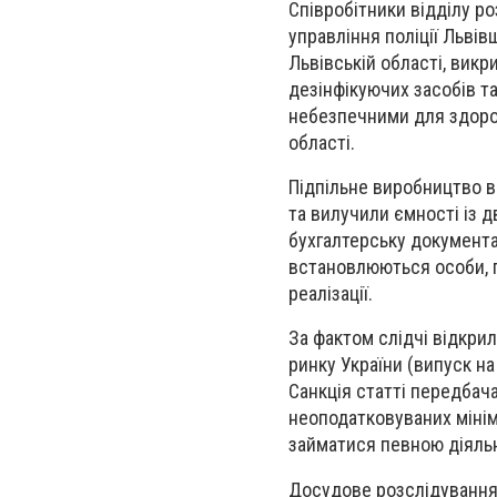
Співробітники відділу р
управління поліції Львів
Львівській області, вик
дезінфікуючих засобів та
небезпечними для здоро
області.
Підпільне виробництво в
та вилучили ємності із д
бухгалтерську документа
встановлюються особи, п
реалізації.
За фактом слідчі відкри
ринку України (випуск на
Санкція статті передбач
неоподатковуваних мінім
займатися певною діяльн
Досудове розслідування 