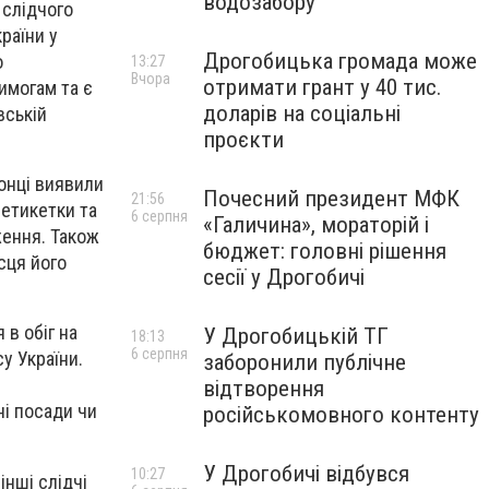
водозабору
 слідчого
раїни у
Дрогобицька громада може
о
13:27
Вчора
отримати грант у 40 тис.
вимогам та є
доларів на соціальні
вській
проєкти
онці виявили
Почесний президент МФК
21:56
 етикетки та
6 серпня
«Галичина», мораторій і
ження. Також
бюджет: головні рішення
сця його
сесії у Дрогобичі
 в обіг на
У Дрогобицькій ТГ
18:13
6 серпня
у України.
заборонили публічне
відтворення
ні посади чи
російськомовного контенту
У Дрогобичі відбувся
10:27
інші слідчі