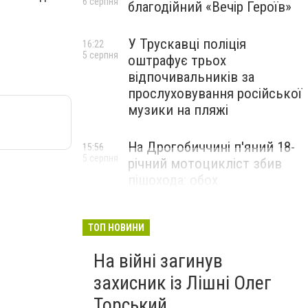
6 серпня
благодійний «Вечір Героїв»
У Трускавці поліція
16:22
5 серпня
оштрафує трьох
відпочивальників за
прослуховування російської
музики на пляжі
На Дрогобиччині п'яний 18-
15:56
5 серпня
річний мотоцикліст збив
пішохода: обох
госпіталізували
ТОП НОВИНИ
На війні загинув
захисник із Лішні Олег
Торський