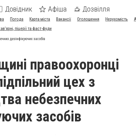
Довідник
Афіша
Дозвілля
ва
Погода
Карта міста
Вакансії
Оголошення
Нерухомість
А
в'ярні, піцерії та фаст-фуди
печних дезінфікуючих засобів
щині правоохоронці
ідпільний цех з
тва небезпечних
уючих засобів