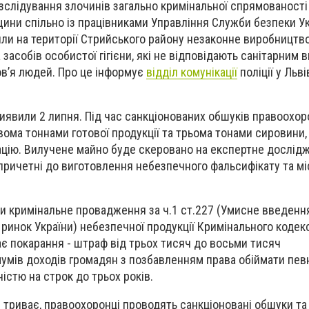
озслідування злочинів загально кримінальної спрямованості
щини спільно із працівниками Управління Служби безпеки Ук
рили на території Стрийського району незаконне виробництв
 засобів особистої гігієни, які не відповідають санітарним 
в’я людей. Про це інформує
відділ комунікації
поліції у Льві
иявили 2 липня. Під час санкціонованих обшуків правоохор
вома тоннами готової продукції та трьома тонами сировини,
цію. Вилучене майно буде скеровано на експертне дослід
ричетні до виготовлення небезпечного фальсифікату та мі
ли кримінальне провадження за ч.1 ст.227 (Умисне введення
 ринок України) небезпечної продукції Кримінального кодекс
ає покарання - штраф від трьох тисяч до восьми тисяч
умів доходів громадян з позбавленням права обіймати пев
істю на строк до трьох років.
триває, правоохоронці проводять санкціоновані обшуки та 