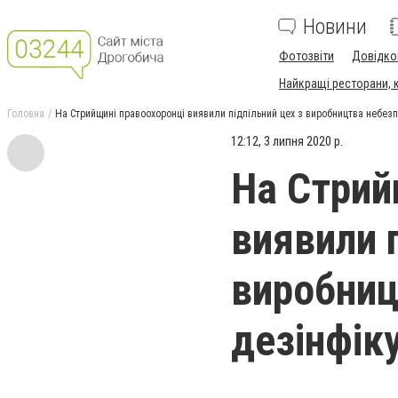
Новини
Фотозвіти
Довідко
Найкращі ресторани, ка
Головна
На Стрийщині правоохоронці виявили підпільний цех з виробництва небез
12:12, 3 липня 2020 р.
На Стрий
виявили п
виробниц
дезінфік