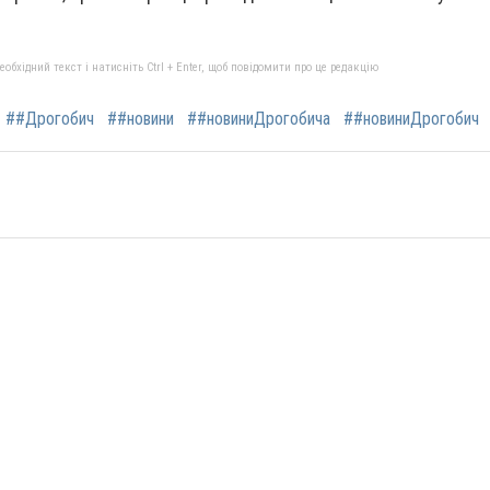
бхідний текст і натисніть Ctrl + Enter, щоб повідомити про це редакцію
##Дрогобич
##новини
##новиниДрогобича
##новиниДрогобич