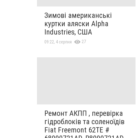
Зимові американські
куртки аляски Alpha
Industries, США
27
09:22, 4 серпня
Ремонт АКПП , перевірка
гідроблоків та соленоїдів
Fiat Freemont 62TE #