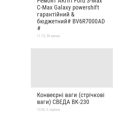
Ремонт АКПП Ford S-Max
C-Max Galaxy powershift
гарантійний &
бюджетний# BV6R7000AD
#
11:13, 30 липня
Конвеєрні ваги (стрічкові
ваги) СВЕДА ВК-230
13:05, 5 серпня