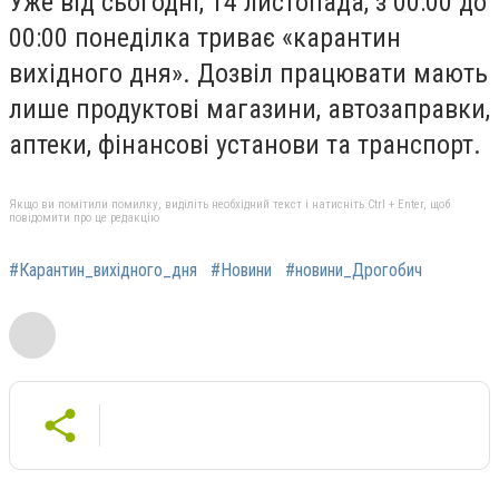
Уже від сьогодні, 14 листопада, з 00:00 до
00:00 понеділка триває «карантин
вихідного дня». Дозвіл працювати мають
лише продуктові магазини, автозаправки,
аптеки, фінансові установи та транспорт.
Якщо ви помітили помилку, виділіть необхідний текст і натисніть Ctrl + Enter, щоб
повідомити про це редакцію
#Карантин_вихідного_дня
#Новини
#новини_Дрогобич