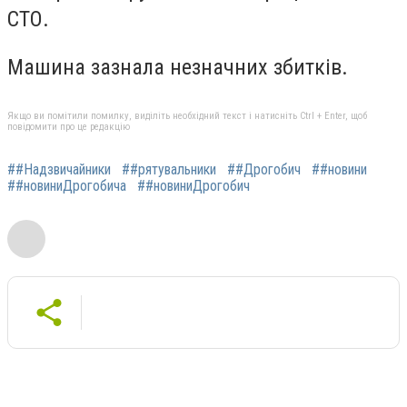
СТО.
Машина зазнала незначних збитків.
Якщо ви помітили помилку, виділіть необхідний текст і натисніть Ctrl + Enter, щоб
повідомити про це редакцію
##Надзвичайники
##рятувальники
##Дрогобич
##новини
##новиниДрогобича
##новиниДрогобич