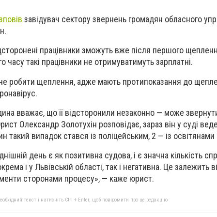
зповів
завідувач сектору звернень громадян обласного упр
н.
ідсторонені працівники зможуть вже після першого щеплен
го часу такі працівники не отримуватимуть зарплатні.
е не робити щеплення, адже мають протипоказання до щепл
ронавірус.
ина вважає, що її відсторонили незаконно — може звернут
рист Олександр Золотухін розповідає, зараз він у суді вед
н такий випадок стався із поліцейським, 2 — із освітянами
днішній день є як позитивна судова, і є значна кількість спр
ема і у Львівській області, так і негативна. Це залежить ві
гументи сторонами процесу», — каже юрист.
бхідний текст і натисніть Ctrl + Enter, щоб повідомити про це редакцію