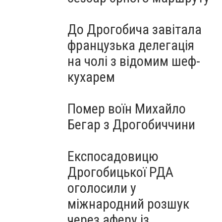
До Дрогобича завітала
французька делегація
на чолі з відомим шеф-
кухарем
Помер воїн Михайло
Бегар з Дрогобиччини
Експосадовицю
Дрогобицької РДА
оголосили у
міжнародний розшук
через аферу із