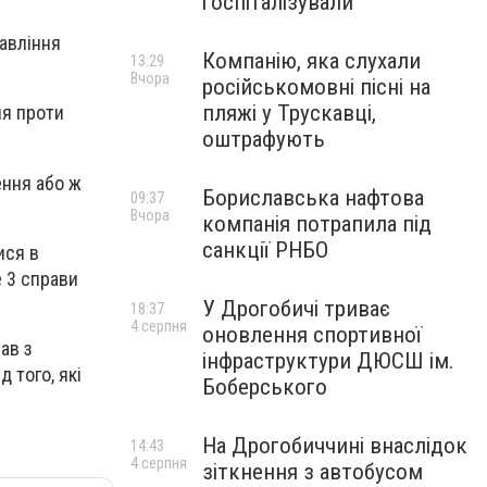
госпіталізували
авління
Компанію, яка слухали
13:29
Вчора
російськомовні пісні на
пляжі у Трускавці,
ня проти
оштрафують
ення або ж
Бориславська нафтова
09:37
Вчора
компанія потрапила під
санкції РНБО
ися в
е 3 справи
У Дрогобичі триває
18:37
4 серпня
оновлення спортивної
ав з
інфраструктури ДЮСШ ім.
д того, які
Боберського
На Дрогобиччині внаслідок
14:43
4 серпня
зіткнення з автобусом