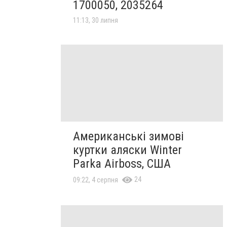
1700050, 2035264
11:13, 30 липня
Американські зимові
куртки аляски Winter
Parka Airboss, США
24
09:22, 4 серпня