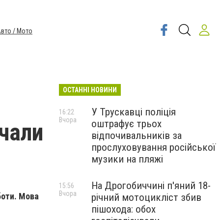
вто / Мото
ОСТАННІ НОВИНИ
У Трускавці поліція
16:22
Вчора
оштрафує трьох
очали
відпочивальників за
прослуховування російської
музики на пляжі
На Дрогобиччині п'яний 18-
15:56
Вчора
боти. Мова
річний мотоцикліст збив
пішохода: обох