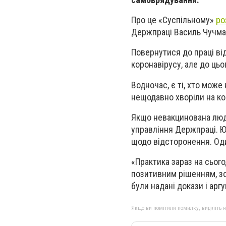
Про це «Суспільному»
ро
Держпраці Василь Чучма
Повернутися до праці в
коронавірусу, але до цьо
Водночас, є ті, хто мож
нещодавно хворіли на ко
Якщо невакцинована люд
управління Держпраці. Ю
щодо відсторонення. Оди
«Практика зараз на сього
позитивним рішенням, зокр
були надані докази і ар
Якщо ви помітили помилку, виділіть нео