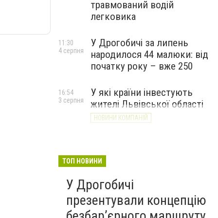
травмований водій
легковика
У Дрогобичі за липень
11:30
4 серпня
народилося 44 малюки: від
початку року – вже 250
У які країни інвестують
16:54
3 серпня
жителі Львівської області
НОВИНИ КОМПАНІЙ
ТОП НОВИНИ
У Дрогобичі
презентували концепцію
безбар’єрного маршруту