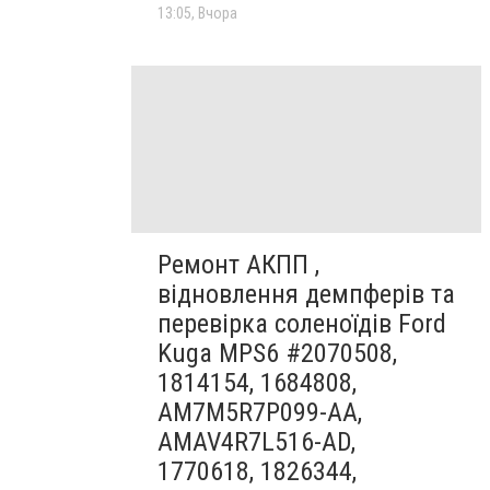
13:05, Вчора
Ремонт АКПП ,
відновлення демпферів та
перевірка соленоїдів Ford
Kuga MPS6 #2070508,
1814154, 1684808,
AM7M5R7P099-AA,
AMAV4R7L516-AD,
1770618, 1826344,