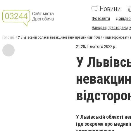
Новини
Фотозвіти
Довідко
Найкращі ресторани, ка
Головна
У Львівській області невакцинованих працівників почали відсторонювати 
21:28, 1 лютого 2022 р.
У Львівсь
невакцин
відсторо
У Львівській області н
іде зокрема про медиків
самоврядування.