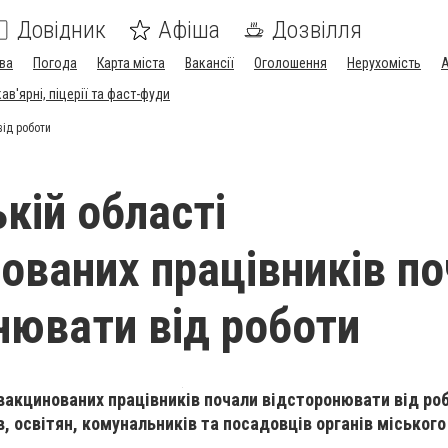
Довідник
Афіша
Дозвілля
ва
Погода
Карта міста
Вакансії
Оголошення
Нерухомість
А
в'ярні, піцерії та фаст-фуди
від роботи
кій області
ованих працівників п
нювати від роботи
евакцинованих працівників почали відсторонювати від ро
, освітян, комунальників та посадовців органів міського