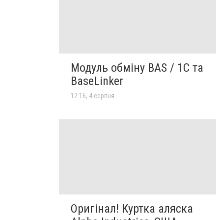
Модуль обміну BAS / 1C та
BaseLinker
12:16, 4 серпня
Оригінал! Куртка аляска