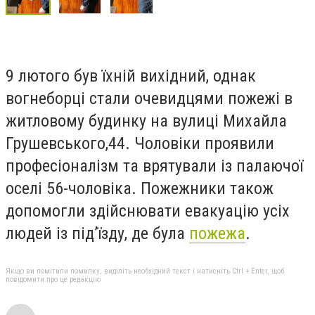
9 лютого був їхній вихідний, однак
вогнеборці стали очевидцями пожежі в
житловому будинку на вулиці Михайла
Грушевського,44. Чоловіки проявили
професіоналізм та врятували із палаючої
оселі 56-чоловіка. Пожежники також
допомогли здійснювати евакуацію усіх
людей із під’їзду, де була
пожежа
.
Якщо ви помітили помилку, виділіть необхідний текст і натисніть Ctrl + Enter, щоб
повідомити про це редакцію