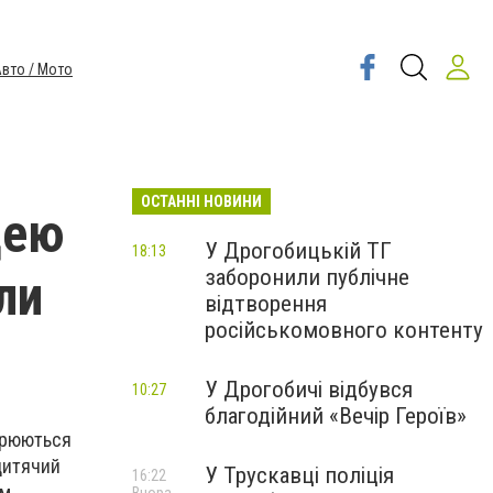
вто / Мото
ОСТАННІ НОВИНИ
цею
У Дрогобицькій ТГ
18:13
заборонили публічне
ли
відтворення
російськомовного контенту
У Дрогобичі відбувся
10:27
благодійний «Вечір Героїв»
ворюються
 дитячий
У Трускавці поліція
16:22
им