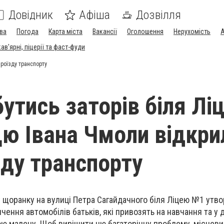
Довідник
Афіша
Дозвілля
ва
Погода
Карта міста
Вакансії
Оголошення
Нерухомість
А
в'ярні, піцерії та фаст-фуди
роїзду транспорту
утись заторів біля Лі
ю Івана Чмоли відкри
зду транспорту
у щоранку на вулиці Петра Сагайдачного біля Ліцею №1 ут
чення автомобілів батьків, які привозять на навчання та у
ою малечу. Щоб вирішити цю багаторічну проблему, місцев