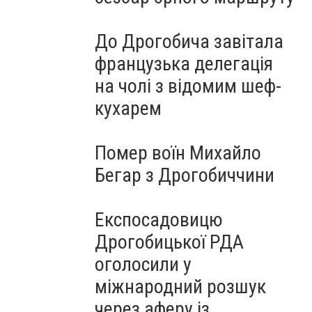
До Дрогобича завітала
французька делегація
на чолі з відомим шеф-
кухарем
Помер воїн Михайло
Бегар з Дрогобиччини
Експосадовицю
Дрогобицької РДА
оголосили у
міжнародний розшук
через аферу із