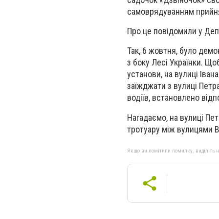
самоврядуванням прийнят
Про це повідомили у Деп
Так, 6 жовтня, було дем
з боку Лесі Українки. Що
установи, на вулиці Іван
заїжджати з вулиці Петр
водіїв, встановлено відпо
Нагадаємо, на вулиці Пе
тротуару між вулицями В
Якщо ви помітили помилку, виділіть нео