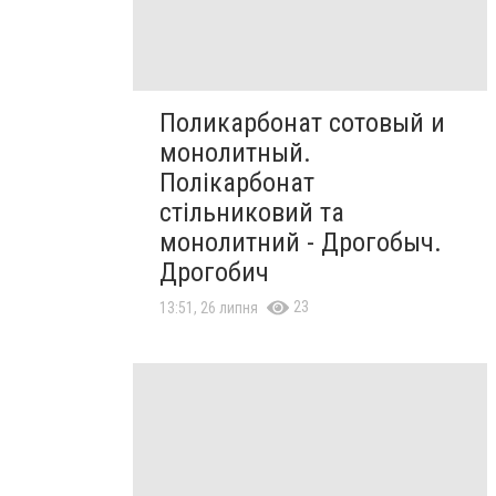
Поликарбонат сотовый и
монолитный.
Полікарбонат
стільниковий та
монолитний - Дрогобыч.
Дрогобич
23
13:51, 26 липня