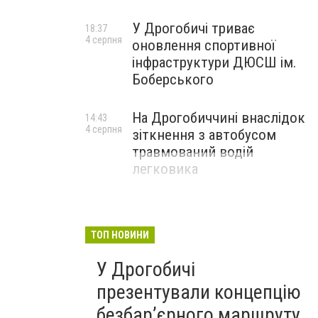
У Дрогобичі триває
18:37
4 серпня
оновлення спортивної
інфраструктури ДЮСШ ім.
Боберського
На Дрогобиччині внаслідок
14:43
4 серпня
зіткнення з автобусом
травмований водій
легковика
ТОП НОВИНИ
У Дрогобичі
презентували концепцію
безбар’єрного маршруту