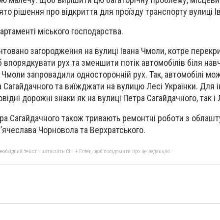
о рішення про відкриття для проїзду транспорту вулиці І
артаменті міського господарства.
онтовано загородження на вулиці Івана Чмоли, котре перек
б впорядкувати рух та зменшити потік автомобілів біля нав
а Чмоли запровадили односторонній рух. Так, автомобілі мо
а Сагайдачного та виїжджати на вулицю Лесі Українки. Для
відні дорожні знаки як на вулиці Петра Сагайдачного, так і 
тра Сагайдачного також тривають ремонтні роботи з облаш
’ячеслава Чорновола та Верхратського.
бхідний текст і натисніть Ctrl + Enter, щоб повідомити про це редакцію