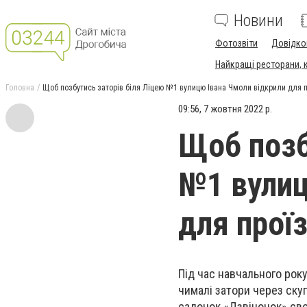
Новини
Фотозвіти
Довідко
Найкращі ресторани, ка
Головна
Щоб позбутись заторів біля Ліцею №1 вулицю Івана Чмоли відкрили для п
09:56, 7 жовтня 2022 р.
Щоб позб
№1 вулиц
для прої
Під час навчального рок
чималі затори через скуп
садочок «Дзвіночок» св