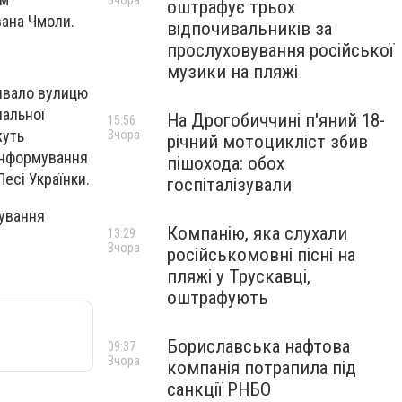
Вчора
оштрафує трьох
вана Чмоли.
відпочивальників за
прослуховування російської
музики на пляжі
ривало вулицю
чальної
На Дрогобиччині п'яний 18-
15:56
жуть
Вчора
річний мотоцикліст збив
 інформування
пішохода: обох
Лесі Українки.
госпіталізували
тування
Компанію, яка слухали
13:29
Вчора
російськомовні пісні на
пляжі у Трускавці,
оштрафують
Бориславська нафтова
09:37
Вчора
компанія потрапила під
санкції РНБО