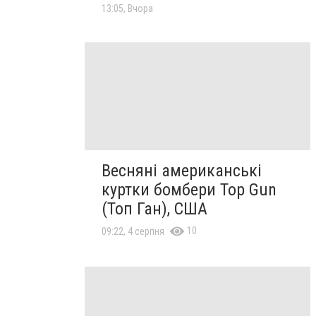
13:05, Вчора
Весняні американські
куртки бомбери Top Gun
(Топ Ган), США
10
09:22, 4 серпня