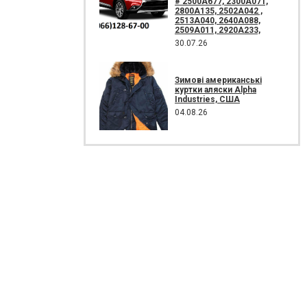
# 2500A677, 2300A071,
2800A135, 2502A042 ,
2513A040, 2640A088,
2509A011, 2920A233,
30.07.26
Зимові американські
куртки аляски Alpha
Industries, США
04.08.26