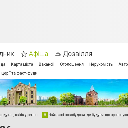
дник
Афіша
Дозвілля
ода
Карта міста
Вакансії
Оголошення
Нерухомість
Авто
піцерії та фаст-фуди
дуктів, квітів у регіоні
Н
Найкращі новобудови: де будуть і що пропоную