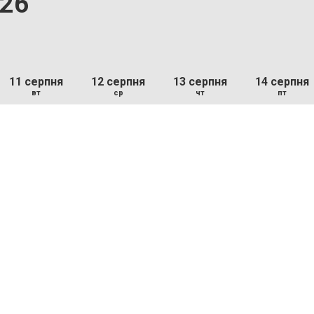
.26
11 серпня
12 серпня
13 серпня
14 серпня
вт
ср
чт
пт