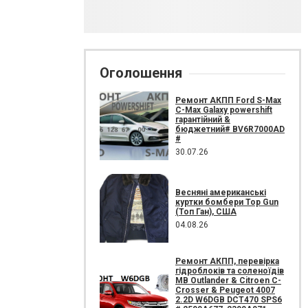
Оголошення
Ремонт АКПП Ford S-Max
C-Max Galaxy powershift
гарантійний &
бюджетний# BV6R7000AD
#
30.07.26
Весняні американські
куртки бомбери Top Gun
(Топ Ган), США
04.08.26
Ремонт АКПП, перевірка
гідроблоків та соленоїдів
MB Outlander & Citroen C-
Crosser & Peugeot 4007
2.2D W6DGB DCT470 SPS6