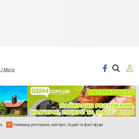
 / Мото
ть
Н
Найкращі ресторани, кав'ярні, піцерії та фаст-фуди