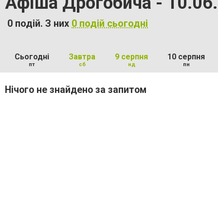
Афіша Дрогобича - 10.06
0 подій. З них
0 подій сьогодні
Сьогодні
Завтра
9 серпня
10 серпня
пт
сб
нд
пн
Нічого не знайдено за запитом