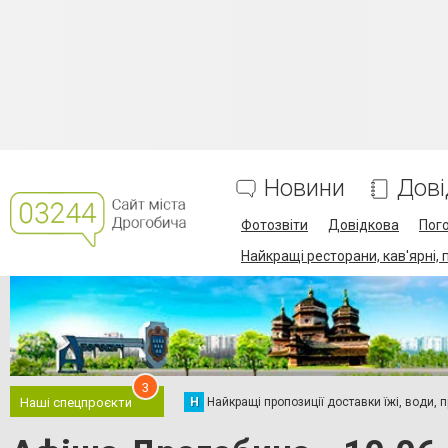
Новини
Дові
Фотозвіти
Довідкова
Пог
Найкращі ресторани, кав'ярні, 
3
Н
Найкращі пропозиції доставки їжі, води, про
Наші спецпроєкти