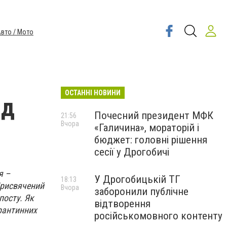
вто / Мото
ОСТАННІ НОВИНИ
ід
Почесний президент МФК
21:56
Вчора
«Галичина», мораторій і
бюджет: головні рішення
сесії у Дрогобичі
я –
У Дрогобицькій ТГ
18:13
Присвячений
Вчора
заборонили публічне
посту. Як
відтворення
арантинних
російськомовного контенту