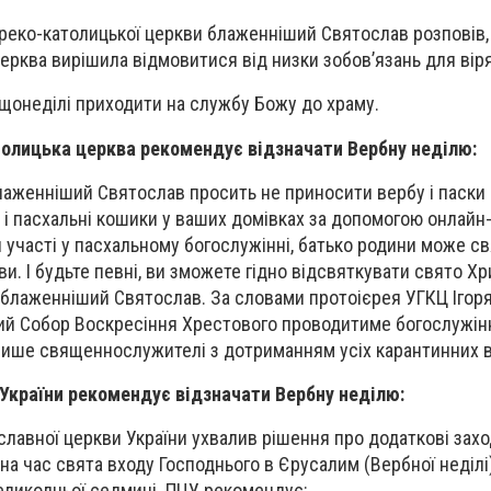
греко-католицької церкви блаженніший Святослав розповів,
ерква вирішила відмовитися від низки зобов’язань для вір
щонеділі приходити на службу Божу до храму.
толицька церква рекомендує відзначати Вербну неділю:
лаженніший Святослав просить не приносити вербу і паски 
, і пасхальні кошики у ваших домівках за допомогою онлайн
 участі у пасхальному богослужінні, батько родини може с
и. І будьте певні, ви зможете гідно відсвяткувати свято Х
 блаженніший Святослав. За словами протоієрея УГКЦ Ігоря 
ий Собор Воскресіння Хрестового проводитиме богослужін
лише священнослужителі з дотриманням усіх карантинних в
України рекомендує відзначати Вербну неділю:
авної церкви України ухвалив рішення про додаткові заход
на час свята входу Господнього в Єрусалим (Вербної неділі)
еликодньої седмиці. ПЦУ рекомендує: