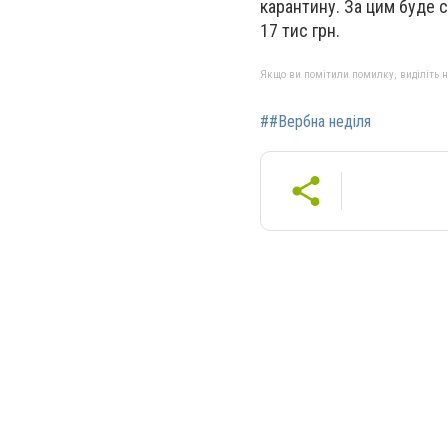
карантину. За цим буде
17 тис грн.
Якщо ви помітили помилку, виділіть нео
##Вербна неділя