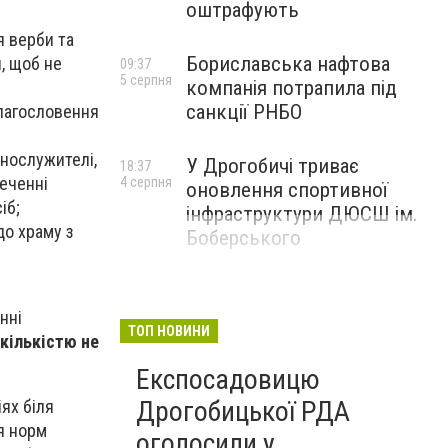
оштрафують
я верби та
Бориславська нафтова
, щоб не
09:37
5 серпня
компанія потрапила під
санкції РНБО
благословення
внослужителі,
У Дрогобичі триває
18:37
печенні
4 серпня
оновлення спортивної
іб;
інфраструктури ДЮСШ ім.
до храму з
Боберського
нні
ТОП НОВИНИ
кількістю не
Експосадовицю
Дрогобицької РДА
іях біля
ня норм
оголосили у