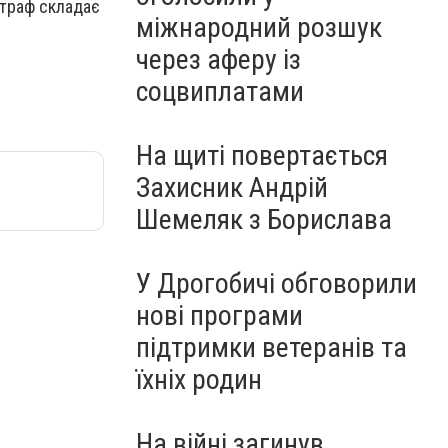
штраф складає
міжнародний розшук
через аферу із
соцвиплатами
На щиті повертається
Захисник Андрій
Шемеляк з Борислава
У Дрогобичі обговорили
нові програми
підтримки ветеранів та
їхніх родин
На війні загинув