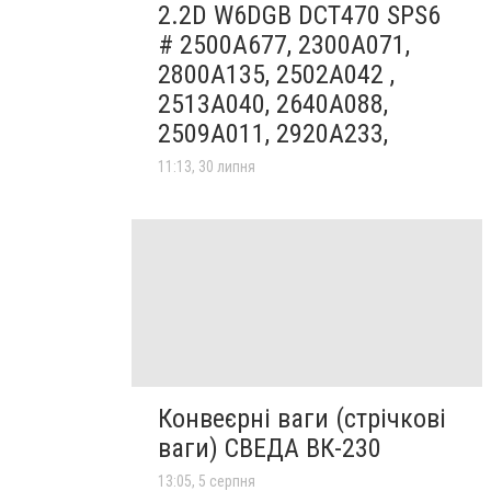
2.2D W6DGB DCT470 SPS6
# 2500A677, 2300A071,
2800A135, 2502A042 ,
2513A040, 2640A088,
2509A011, 2920A233,
11:13, 30 липня
Конвеєрні ваги (стрічкові
ваги) СВЕДА ВК-230
13:05, 5 серпня