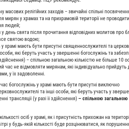
у масових релігійних заходів – звичайні спільні посвяченн
ля мирян у храмах та на прихрамовій території не проводити
ня людей;
у день свята після прочитання відповідних молитов про 
все святою водою;
ь у храмі мають бути присутні священнослужителі та церко
ші особи, які беруть участь у звершенні богослужінь та забез
її здійснення) – спільною загальною кількістю не більше 10 ос
й час не відмовляти мирянам, які індивідуально прийдуть 
ми, у їх задоволенні.
 час богослужінь у храмі мають бути присутні виключно
рковнослужителі та інші особи, які беруть участь у зверше
нні трансляції (у разі її здійснення)
– спільною загальною 
ількості осіб у храмі, як і присутність прихожан на територ
ітрі у будь-якій кількості буде розцінюватися, як порушен