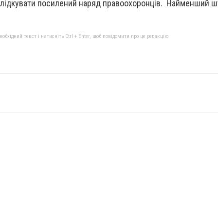
 слідкувати посилений наряд правоохоронців. Найменший 
бхідний текст і натисніть Ctrl + Enter, щоб повідомити про це редакцію