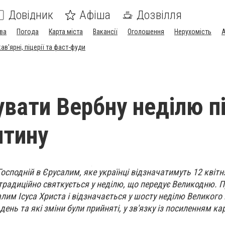
Довідник
Афіша
Дозвілля
ва
Погода
Карта міста
Вакансії
Оголошення
Нерухомість
А
в'ярні, піцерії та фаст-фуди
увати Вербну неділю п
нтину
Господній в Єрусалим, яке українці відзначатимуть 12 квітн
традиційно святкується у неділю, що передує Великодню. 
алим Ісуса Христа і відзначається у шосту неділю Великого 
ень та які зміни були прийняті, у зв'язку із посиленням к