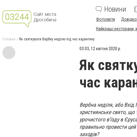
Новини
Фотозвіти
Довідко
Найкращі ресторани, ка
Головна
Як святкувати Вербну неділю під час карантину
03:03, 12 квітня 2020 р.
Як святк
час кара
Вербна неділя, або Вхід 
християнське свято, що 
урочистого в'їзду в Єрус
правильно провести цей д
заходів?