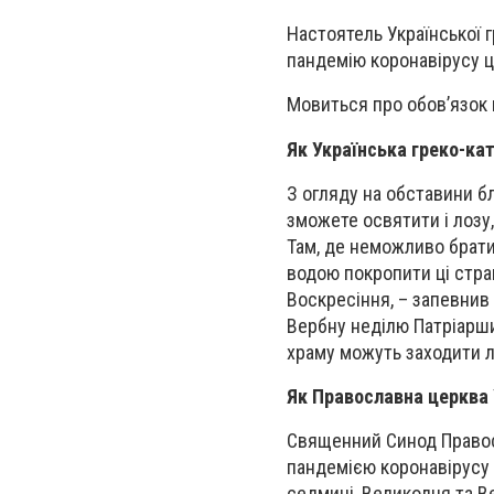
Настоятель Української 
пандемію коронавірусу ц
Мовиться про обов’язок 
Як Українська греко-ка
З огляду на обставини б
зможете освятити і лозу
Там, де неможливо брати
водою покропити ці страв
Воскресіння, – запевнив
Вербну неділю Патріарш
храму можуть заходити 
Як Православна церква 
Священний Синод Правосл
пандемією коронавірусу 
седмиці, Великодня та В