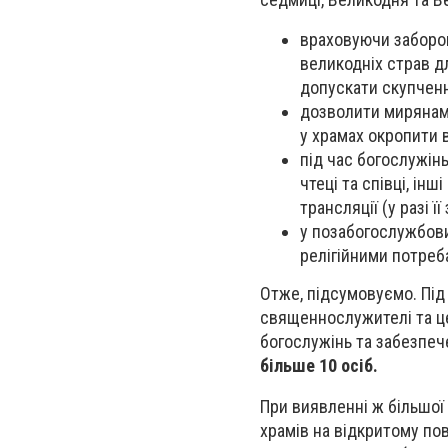
враховуючи заборон
великодніх страв д
допускати скупчен
дозволити мирянам 
у храмах окропити 
під час богослужін
чтеці та співці, ін
трансляції (у разі 
у позабогослужбови
релігійними потреба
Отже, підсумовуємо. Під
священнослужителі та це
богослужінь та забезпече
більше 10 осіб.
При виявленні ж більшої к
храмів на відкритому пов