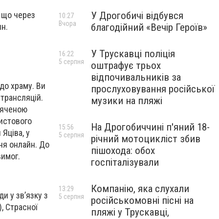
У Дрогобичі відбувся
 що через
10:27
Вчора
благодійний «Вечір Героїв»
ян.
У Трускавці поліція
16:22
5 серпня
оштрафує трьох
відпочивальників за
до храму. Ви
прослуховування російської
-трансляцій.
музики на пляжі
вяченою
ристового
На Дрогобиччині п'яний 18-
15:56
Яціва, у
5 серпня
річний мотоцикліст збив
ня онлайн. До
пішохода: обох
имог.
госпіталізували
Компанію, яка слухали
13:29
и у зв’язку з
5 серпня
російськомовні пісні на
, Страсної
пляжі у Трускавці,