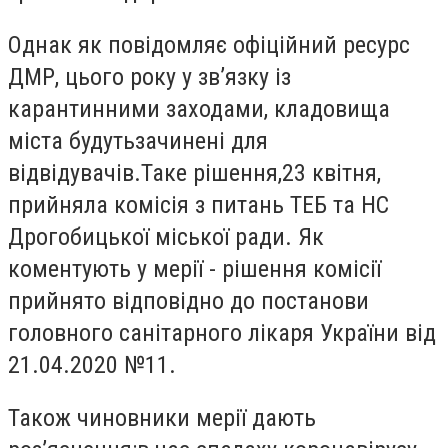
Однак як повідомляє офіційний ресурс
ДМР, цього року у
зв’язку
і
з
карантинними
заходами
,
кладовища
міста будуть
зачинен
і
для
відвідувачів.
Таке рішення,
23 квітня
,
прийняла комісія з питань ТЕБ та НС
Дрогобицької міської ради. Як
коментують у мерії - р
ішення
комісії
прийнято відповідно до постанови
головного санітарного лікаря України від
21.04.2020 №11.
Також чиновники мерії дають