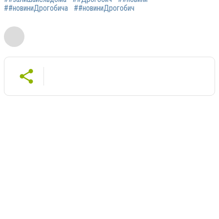
##новиниДрогобича
##новиниДрогобич