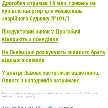
Дрогобич отримав 15 млн. гривень на
купівлю квартир для мешканців
аварійного будинку №101/1
Продуктовий ринок у Дрогобичі
відкриють з понеділка
На Львівщині розшукують зниклого брата
відомого співака
У центрі Львова застрілили валютника.
Одного з нападників затримано
Якщо ви помітили помилку, виділіть необхідний текст і натисніть Ctrl + Enter, щоб
повідомити про це редакцію
##залишайсявдома
##Дрогобич
##новини