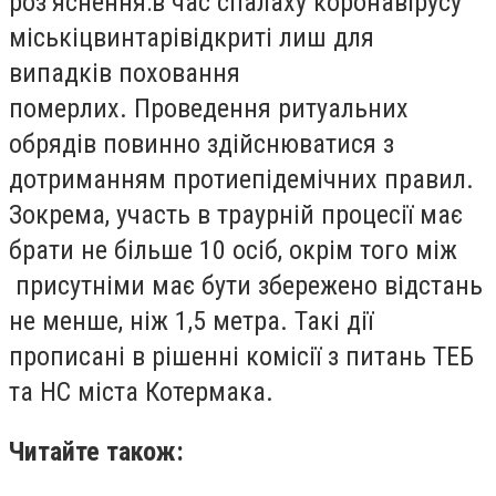
роз’яснення:в час спалаху коронавірусу
міськіцвинтарівідкриті лиш для
випадків
поховання
померлих.
Проведення ритуальних
обрядів повинно здійснюватися з
дотриманням протиепідемічних правил.
Зокрема, участь
в траурній процесії має
брати
не більше 10 осіб
, окрім того між
присутніми
має бути збережено відстань
не менше, ніж
1,5 метра.
Такі дії
прописані в
рішенні комісії з питань ТЕБ
та НС
міста Котермака
.
Читайте також: