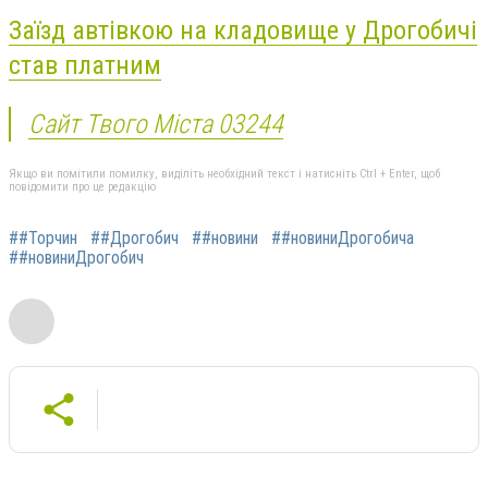
Заїзд автівкою на кладовище у Дрогобичі
став платним
Сайт Твого Міста 03244
Якщо ви помітили помилку, виділіть необхідний текст і натисніть Ctrl + Enter, щоб
повідомити про це редакцію
##Торчин
##Дрогобич
##новини
##новиниДрогобича
##новиниДрогобич