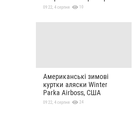
10
09:22, 4 серпня
Американські зимові
куртки аляски Winter
Parka Airboss, США
24
09:22, 4 серпня