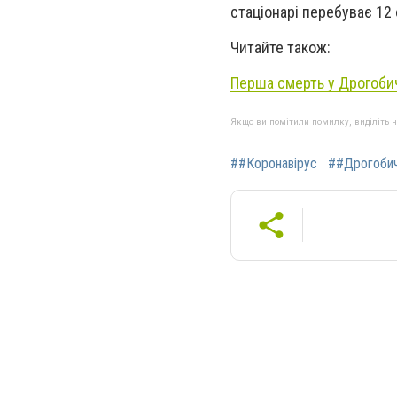
стаціонарі перебуває 12 о
Читайте також:
Перша смерть у Дрогобич
Якщо ви помітили помилку, виділіть нео
##Коронавірус
##Дрогоби