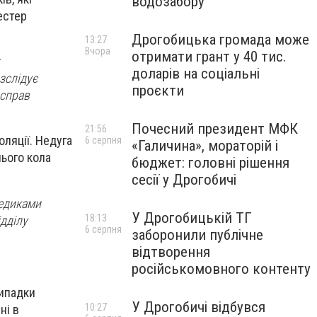
водозабору
естер
Дрогобицька громада може
13:27
Вчора
отримати грант у 40 тис.
доларів на соціальні
зслідує
проєкти
 справ
Почесний президент МФК
21:56
оляції. Недуга
6 серпня
«Галичина», мораторій і
нього кола
бюджет: головні рішення
сесії у Дрогобичі
медиками
У Дрогобицькій ТГ
18:13
ідділу
6 серпня
заборонили публічне
відтворення
російськомовного контенту
випадки
У Дрогобичі відбувся
10:27
ні в