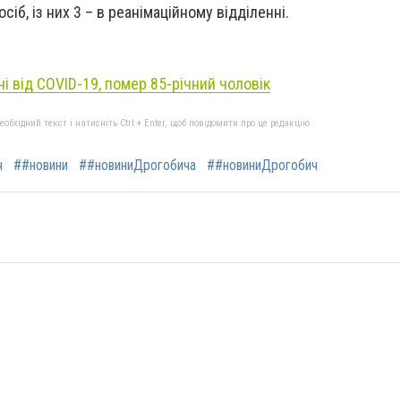
сіб, із них 3 – в реанімаційному відділенні.
і від COVID-19, помер 85-річний чоловік
бхідний текст і натисніть Ctrl + Enter, щоб повідомити про це редакцію
ч
##новини
##новиниДрогобича
##новиниДрогобич