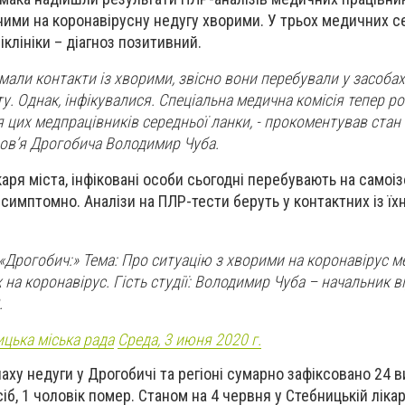
аними на коронавірусну недугу хворими. У трьох медичних с
іклініки – діагноз позитивний.
мали контакти із хворими, звісно вони перебували у засобах
у. Однак, інфікувалися. Спеціальна медична комісія тепер ро
цих медпрацівників середньої ланки, - прокоментував стан
ов’я Дрогобича Володимир Чуба.
аря міста, інфіковані особи сьогодні перебувають на самоіз
симптомно. Аналізи на ПЛР-тести беруть у контактних із їх
«Дрогобич:» Тема: Про ситуацію з хворими на коронавірус 
 на коронавірус. Гість студії: Володимир Чуба – начальник в
.
цька міська рада
Среда, 3 июня 2020 г.
аху недуги у Дрогобичі та регіоні сумарно зафіксовано 24 
іб, 1 чоловік помер. Станом на 4 червня у Стебницькій лікар