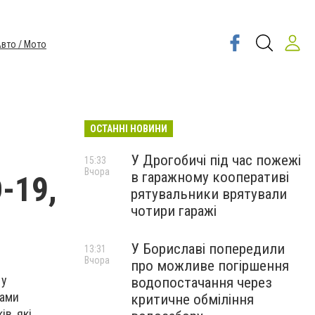
вто / Мото
ОСТАННІ НОВИНИ
У Дрогобичі під час пожежі
15:33
Вчора
в гаражному кооперативі
-19,
рятувальники врятували
чотири гаражі
У Бориславі попередили
13:31
Вчора
про можливе погіршення
 у
водопостачання через
вами
критичне обміління
в, які