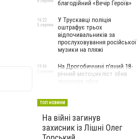
6 серпня
благодійний «Вечір Героїв»
У Трускавці поліція
16:22
5 серпня
оштрафує трьох
відпочивальників за
прослуховування російської
музики на пляжі
На Дрогобиччині п'яний 18-
15:56
5 серпня
річний мотоцикліст збив
пішохода: обох
госпіталізували
ТОП НОВИНИ
На війні загинув
захисник із Лішні Олег
Торський