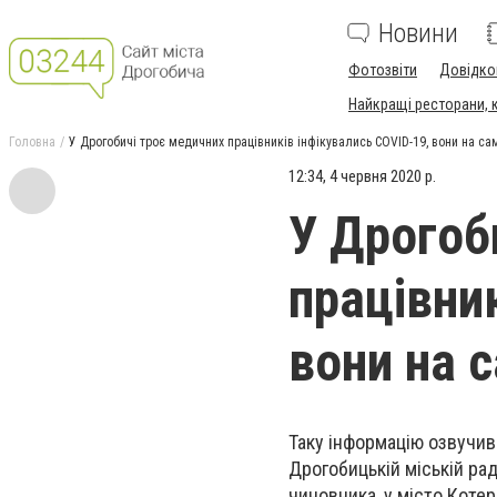
Новини
Фотозвіти
Довідко
Найкращі ресторани, ка
Головна
У Дрогобичі троє медичних працівників інфікувались COVID-19, вони на сам
12:34, 4 червня 2020 р.
У Дрогоб
працівни
вони на 
Таку інформацію озвучив 
Дрогобицькій міській ра
чиновника, у місто Котер