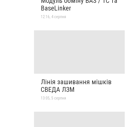
Модуль обміну BAS / 1C та
BaseLinker
12:16, 4 серпня
Лінія зашивання мішків
СВЕДА ЛЗМ
13:05, 5 серпня