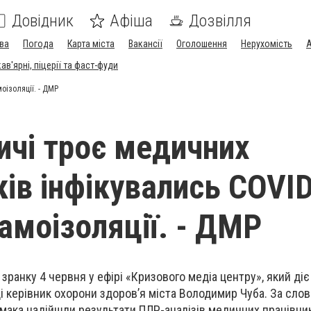
Довідник
Афіша
Дозвілля
ва
Погода
Карта міста
Вакансії
Оголошення
Нерухомість
А
в'ярні, піцерії та фаст-фуди
оізоляції. - ДМР
ичі троє медичних
ків інфікувались COVID
самоізоляції. - ДМР
зранку 4 червня у ефірі «Кризового медіа центру», який діє
ді керівник охорони здоров’я міста Володимир Чуба. За сло
мака надійшли результати ПЛР-аналізів медичних працівникі