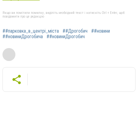
Якщо ви помітили помилку, виділіть необхідний текст і натисніть Ctrl + Enter, щоб
повідомити про це редакцію
##парковка_в_центрі_міста
##Дрогобич
##новини
##новиниДрогобича
##новиниДрогобич