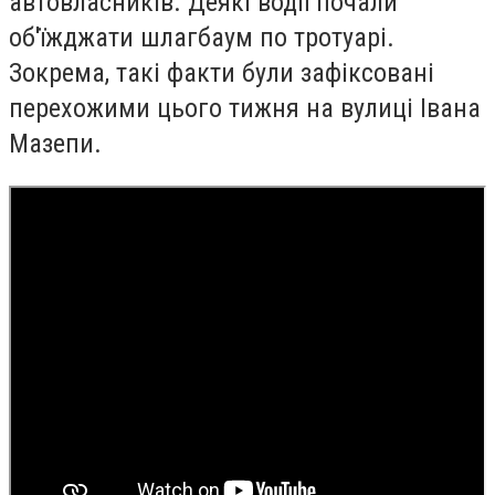
автовласників. Деякі водії почали
об'їжджати шлагбаум по тротуарі.
Зокрема, такі факти були зафіксовані
перехожими цього тижня на вулиці Івана
Мазепи.