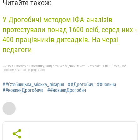
Читайте також:
У Дрогобичі методом ІФА-аналізів
протестували понад 1600 осіб, серед них -
400 працівників дитсадків. На черзі
педагоги
Якщо ви помітили помилку, виділіть необхідний текст і натисніть Ctrl + Enter, щоб
повідомити про це редакцію
##Стебницька_міська_лікарня
##Дрогобич
##новини
##новиниДрогобича
##новиниДрогобич