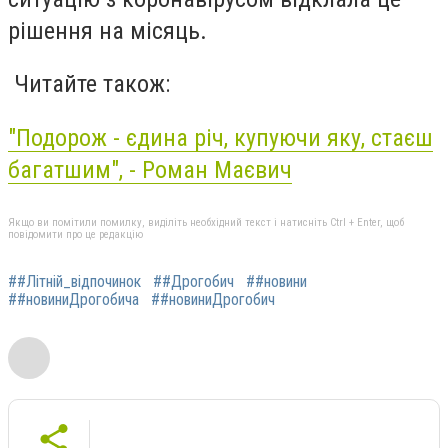
рішення на місяць.
Читайте також:
"Подорож - єдина річ, купуючи яку, стаєш
багатшим", - Роман Маєвич
Якщо ви помітили помилку, виділіть необхідний текст і натисніть Ctrl + Enter, щоб
повідомити про це редакцію
##Літній_відпочинок
##Дрогобич
##новини
##новиниДрогобича
##новиниДрогобич