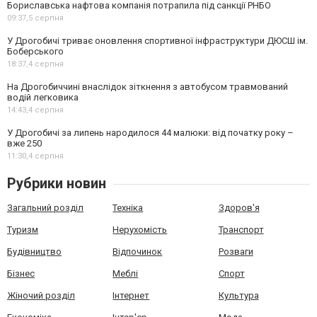
Бориславська нафтова компанія потрапила під санкції РНБО
09:37,
5 серпня
У Дрогобичі триває оновлення спортивної інфраструктури ДЮСШ ім.
Боберського
18:37,
4 серпня
На Дрогобиччині внаслідок зіткнення з автобусом травмований
водій легковика
14:43,
4 серпня
У Дрогобичі за липень народилося 44 малюки: від початку року –
вже 250
11:30,
4 серпня
Рубрики новин
Загальний розділ
Техніка
Здоров'я
Туризм
Нерухомість
Транспорт
Будівництво
Відпочинок
Розваги
Бізнес
Меблі
Спорт
Жіночий розділ
Інтернет
Культура