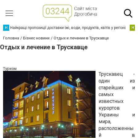
Н
Найкращі пропозиції доставки їжі, води, продуктів, квітів у регіоні
Н
Головна
Бізнес новини
Отдых и лечение в Трускавце
Отдых и лечение в Трускавце
Туризм
Трускавец -
один из
старейших и
самых
известных
курортов
Украины и
мира,
расположенны
й в