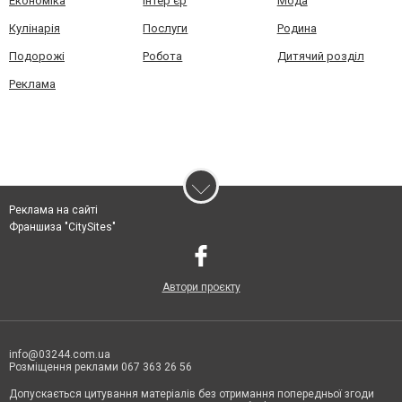
Економіка
Інтер'єр
Мода
Кулінарія
Послуги
Родина
Подорожі
Робота
Дитячий розділ
Реклама
Реклама на сайті
Франшиза "CitySites"
Автори проєкту
info@03244.com.ua
Розміщення реклами 067 363 26 56
Допускається цитування матеріалів без отримання попередньої згоди