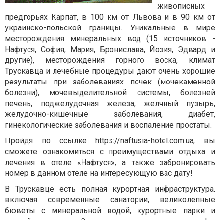
живописных
предгорьях Карпат, в 100 км от Львова и в 90 км от
украинско-польской границы. Уникальные в мире
месторождения минеральных вод (15 источников -
Нафтуся, София, Мария, Бронислава, Йозия, Эдвард и
другие), месторождения горного воска, климат
Трускавца и лечебные процедуры дают очень хорошие
результаты при заболеваниях почек (мочекаменной
болезни), мочевыделительной системы, болезней
печень, поджелудочная железа, желчный пузырь,
желудочно-кишечные заболевания, диабет,
гинекологические заболевания и воспаление простаты.
Пройдя по ссылке
https://naftusia-hotel.com.ua
, вы
сможете ознакомиться с преимуществами отдыха и
лечения в отеле «Нафтуся», а также забронировать
номер в данном отеле на интересующую вас дату!
В Трускавце есть полная курортная инфраструктура,
включая современные санатории, великолепные
бюветы с минеральной водой, курортные парки и