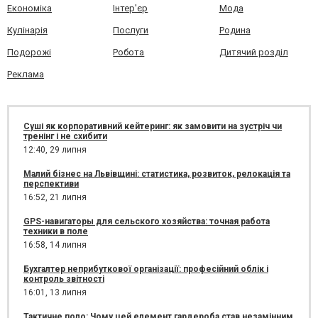
Економіка
Інтер'єр
Мода
Кулінарія
Послуги
Родина
Подорожі
Робота
Дитячий розділ
Реклама
Суші як корпоративний кейтеринг: як замовити на зустріч чи
тренінг і не схибити
12:40,
29 липня
Малий бізнес на Львівщині: статистика, розвиток, релокація та
перспективи
16:52,
21 липня
GPS-навигаторы для сельского хозяйства: точная работа
техники в поле
16:58,
14 липня
Бухгалтер неприбуткової організації: професійний облік і
контроль звітності
16:01,
13 липня
Тактичне поло: Чому цей елемент гардероба став незамінним