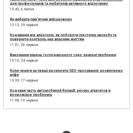
для професіоналів та любителів активного відпочинку
15:43,
6 липня
Як вибрати пам'ятник військовому
13:13,
29 червня
Кодування від алкоголю: як побороти підступну хворобу та
повернути контроль над власним життям
11:01,
26 червня
Виконання рішень господарського суду: реальні проблеми
15:10,
24 червня
Коли чекати на перші результати SEO-просування: розвінчуємо
міфи
13:39,
17 червня
Ходовая часть автомобилей Renault, ресурс агрегатов и
возможные проблемы
11:08,
10 червня