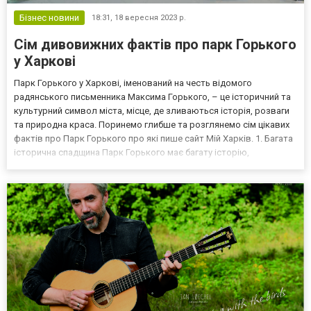
Бізнес новини
18:31,
18 вересня 2023 р.
Сім дивовижних фактів про парк Горького
у Харкові
Парк Горького у Харкові, іменований на честь відомого
радянського письменника Максима Горького, – це історичний та
культурний символ міста, місце, де зливаються історія, розваги
та природна краса. Поринемо глибше та розглянемо сім цікавих
фактів про Парк Горького про які пише сайт Мій Харків. 1. Багата
історична спадщина Парк Горького має багату історію,
починаючи з його відкриття на початку ХХ століття. Як передає
сайт Київ, на той час це був унікальний п...