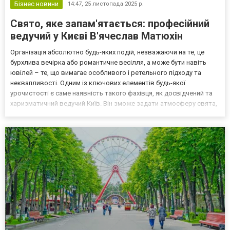
Бізнес новини
14:47,
25 листопада 2025 р.
Свято, яке запам'ятається: професійний
ведучий у Києві В'ячеслав Матюхін
Організація абсолютно будь-яких подій, незважаючи на те, це
бурхлива вечірка або романтичне весілля, а може бути навіть
ювілей – те, що вимагає особливого і ретельного підходу та
неквапливості. Одним із ключових елементів будь-якої
урочистості є саме наявність такого фахівця, як досвідчений та
харизматичний ведучий Київ. Він зможе задати атмосферу свята,
підтримати настрій кожного гостя, а також подарувати незабутні
емоції, зробивши кожен захід яскравим. Я...