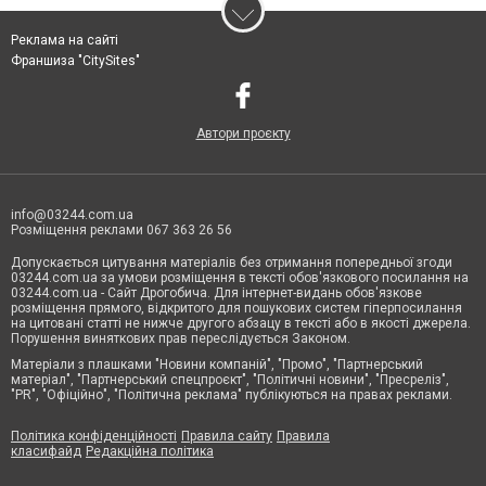
Реклама на сайті
Франшиза "CitySites"
Автори проєкту
info@03244.com.ua
Розміщення реклами 067 363 26 56
Допускається цитування матеріалів без отримання попередньої згоди
03244.com.ua за умови розміщення в тексті обов'язкового посилання на
03244.com.ua - Сайт Дрогобича. Для інтернет-видань обов'язкове
розміщення прямого, відкритого для пошукових систем гіперпосилання
на цитовані статті не нижче другого абзацу в тексті або в якості джерела.
Порушення виняткових прав переслідується Законом.
Матеріали з плашками "Новини компаній", "Промо", "Партнерський
матеріал", "Партнерський спецпроєкт", "Політичні новини", "Пресреліз",
"PR", "Офіційно", "Політична реклама" публікуються на правах реклами.
Політика конфіденційності
Правила сайту
Правила
класифайд
Редакційна політика