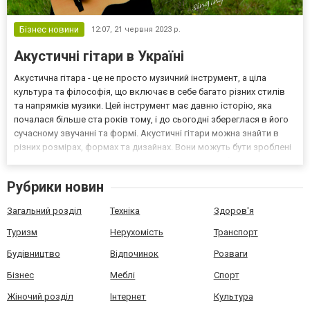
Бізнес новини
12:07,
21 червня 2023 р.
Акустичні гітари в Україні
Акустична гітара - це не просто музичний інструмент, а ціла
культура та філософія, що включає в себе багато різних стилів
та напрямків музики. Цей інструмент має давню історію, яка
почалася більше ста років тому, і до сьогодні збереглася в його
сучасному звучанні та формі. Акустичні гітари можна знайти в
різних розмірах, формах та дизайнах. Вони можуть бути зроблені
з різних видів деревини, таких як ялина, кедр, граб, акація та інші,
кожен з яких має свої...
Рубрики новин
Загальний розділ
Техніка
Здоров'я
Туризм
Нерухомість
Транспорт
Будівництво
Відпочинок
Розваги
Бізнес
Меблі
Спорт
Жіночий розділ
Інтернет
Культура