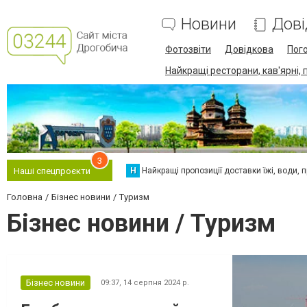
Новини
Дові
Фотозвіти
Довідкова
Пог
Найкращі ресторани, кав'ярні, 
3
Н
Найкращі пропозиції доставки їжі, води, про
Наші спецпроєкти
Головна
Бізнес новини
Туризм
Бізнес новини / Туризм
Бізнес новини
09:37,
14 серпня 2024 р.