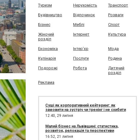
Туризм
Нерухомість
Транспорт
Будівництво
Відпочинок
Розваги
Бізнес
Меблі
Спорт
Жіночий
Інтернет
Культура
розділ
Економіка
Інтер'єр
Мода
Кулінарія
Послуги
Родина
Подорожі
Робота
Дитячий
розділ
Реклама
Суші як корпоративний кейтеринг: як
замовити на зустріч чи тренінг і не схибити
12:40,
29 липня
Малий бізнес на Львівщині: статистика,
розвиток, релокація та перспективи
16:52,
21 липня