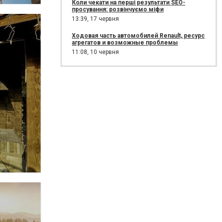
Коли чекати на перші результати SEO-
просування: розвінчуємо міфи
13:39,
17 червня
Ходовая часть автомобилей Renault, ресурс
агрегатов и возможные проблемы
11:08,
10 червня