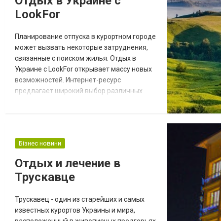
Отдых в Украине с
перевагу перед іншими закладами,
LookFor
оскільки вони можу...
Планирование отпуска в курортном городе
может вызвать некоторые затруднения,
связанные с поиском жилья. Отдых в
Украине с LookFor открывает массу новых
возможностей. Интернет-ресурс
предлагает широкий выбор различных
вариантов. Каждый клиент сможет найти
для себя лучшие апартаменты в
соответствии с финансовыми
возможностями и предпочтениями. Новые
Бізнес новини
возможности с LookFor Более того,
компания LookFor открывает новые
Отдых и лечение в
возможности не только для отдызающих,
Трускавце
но и...
Трускавец - один из старейших и самых
известных курортов Украины и мира,