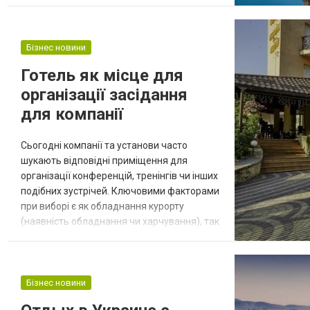
християнської віри, з папською
резиденцією у Ватикані та центром
культурних заходів, включаючи дозвілля.
Відвідавши сайт https://romegid.com/uk/ ви
Бізнес новини
можете замовити ек...
Готель як місце для
організації засідання
для компанії
Сьогодні компанії та установи часто
шукають відповідні приміщення для
організації конференцій, тренінгів чи інших
подібних зустрічей. Ключовими факторами
при виборі є як обладнання курорту
(наявність обладнання чи харчування), так
і його зручне розташування. Якщо ви
шукаєте місце для організації
корпоративних зустрічей - готель в
Трускавці буде ідеальним рішенням.
Бізнес новини
Готель - вичерпна пропозиція Готелі мають