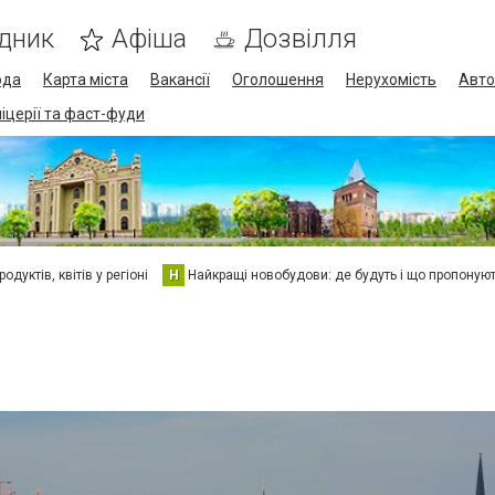
дник
Афіша
Дозвілля
ода
Карта міста
Вакансії
Оголошення
Нерухомість
Авто
піцерії та фаст-фуди
дуктів, квітів у регіоні
Н
Найкращі новобудови: де будуть і що пропоную