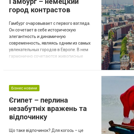
Гамбург – немецкий
город контрастов
Гамбург очаровывает с первого взгляда.
Он сочетает в себе историческую
элегантность и динамичную
современность, являясь одним из самых
увлекательных городов в Европе. В нем
гармонично сочетаются живописные
каналы, шикарные здания и просторные
парки. Но самым значимым и уникальным
элементом его идентичности
является огромный порт,
Бізнес новини
свидетельствующий о богатой морской
истории региона. Выбрав автобус Киев –
Єгипет – перлина
Гамбург, украинским пассажирам
незабутніх вражень та
предстоит долгий путь...
відпочинку
Що таке відпочинок? Для когось – це