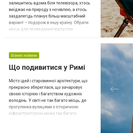
залишитись вдома біля телевізора, хтось
виїджає на природу з ночівлею, а хтось
заздалегідь планує більш масштабний
варіант – подорож в іншу країну. Обрати
місце для проведення відпустки
нескладно. Достатньо звернутись до
туристичної агенції, де запропонують
найкращий варіант з урахуванням всіх
побажань. Компанія «Хіт Тревел» має у
Бізнес новини
своєму арсеналі тури, які задовольнять
Що подивитися у Римі
найвибагливіших туристичних гурманів.
Гордістю компа...
Місто ідей і старовинної архітектури, що
прекрасно збереглася, що зачаровує
своєю історією і багатством художніх
володінь. У світі не так багато місць, де
прогулянка вулицями з історичною
інфраструктурою може так багато
розповісти про культуру та традиції. Це
священна територія, яка є основою