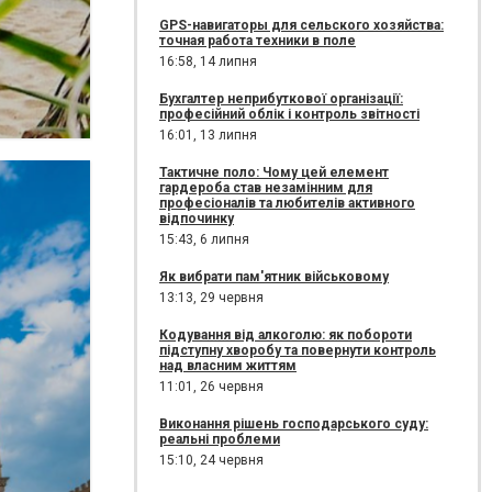
GPS-навигаторы для сельского хозяйства:
точная работа техники в поле
16:58,
14 липня
Бухгалтер неприбуткової організації:
професійний облік і контроль звітності
16:01,
13 липня
Тактичне поло: Чому цей елемент
гардероба став незамінним для
професіоналів та любителів активного
відпочинку
15:43,
6 липня
Як вибрати пам'ятник військовому
13:13,
29 червня
Кодування від алкоголю: як побороти
підступну хворобу та повернути контроль
над власним життям
11:01,
26 червня
Виконання рішень господарського суду:
реальні проблеми
15:10,
24 червня