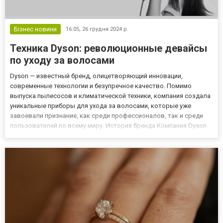
Бізнес новини
16:05,
26 грудня 2024 р.
Техника Dyson: революционные девайсы
по уходу за волосами
Dyson — известный бренд, олицетворяющий инновации,
современные технологии и безупречное качество. Помимо
выпуска пылесосов и климатической техники, компания создала
уникальные приборы для ухода за волосами, которые уже
завоевали признание, как среди профессионалов, так и среди
пользователей по всему миру. История бренда Компания Dyson
была основана Джеймсом Дайсоном в 1991 году в
Великобритании. Бренд стал известным благодаря уникальной
технологии циклонн...