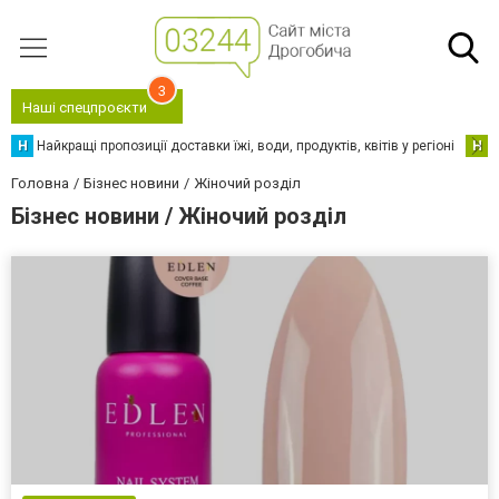
3
Наші спецпроєкти
Н
Найкращі пропозиції доставки їжі, води, продуктів, квітів у регіоні
Н
Н
Головна
Бізнес новини
Жіночий розділ
Бізнес новини / Жіночий розділ