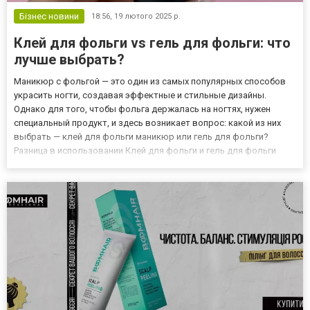
Бізнес новини
18:56,
19 лютого 2025 р.
Клей для фольги vs гель для фольги: что
лучше выбрать?
Маникюр с фольгой — это один из самых популярных способов
украсить ногти, создавая эффектные и стильные дизайны.
Однако для того, чтобы фольга держалась на ногтях, нужен
специальный продукт, и здесь возникает вопрос: какой из них
выбрать — клей для фольги маникюр или гель для фольги?
Разница в использовании Клей для фольги и гель для фольги
отличаются по своей консистенции и способу нанесения, что
влияет на их использование в маникюре. - Клей для фольги —...