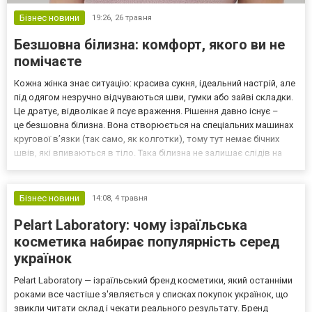
Бізнес новини
19:26,
26 травня
Безшовна білизна: комфорт, якого ви не
помічаєте
Кожна жінка знає ситуацію: красива сукня, ідеальний настрій, але
під одягом незручно відчуваються шви, гумки або зайві складки.
Це дратує, відволікає й псує враження. Рішення давно існує –
це безшовна білизна. Вона створюється на спеціальних машинах
кругової в’язки (так само, як колготки), тому тут немає бічних
швів, які впиваються в тіло. Така білизна не залишає слідів на
шкірі, не видно під найтоншим одягом і не створює складок. А ще
вона приємна на доти...
Бізнес новини
14:08,
4 травня
Pelart Laboratory: чому ізраїльська
косметика набирає популярність серед
українок
Pelart Laboratory — ізраїльський бренд косметики, який останніми
роками все частіше з'являється у списках покупок українок, що
звикли читати склад і чекати реального результату. Бренд