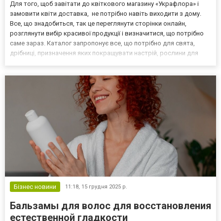
Для того, щоб завітати до квіткового магазину «Украфлора» і
замовити квіти доставка, не потрібно навіть виходити з дому.
Все, що знадобиться, так це переглянути сторінки онлайн,
розглянути вибір красивої продукції і визначитися, що потрібно
саме зараз. Каталог запропонує все, що потрібно для свята,
дрібниці, призначення яких покращувати настрій, рослини для
озеленення будинку чи офісу. Спеціалізований онлайн-магазин
https://ukraflora.ua/ являється ідеаль...
Бізнес новини
11:18,
15 грудня 2025 р.
Бальзамы для волос для восстановления
естественной гладкости