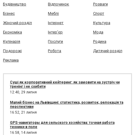
Будівництво
Відпочинок
Розваги
Бізнес
Меблі
Спорт
Жіночий розділ
Інтернет
Культура
Економіка
Інтер'єр
Мода
Кулінарія
Послуги
Родина
Подорожі
Робота
Дитячий розділ
Реклама
Суші як корпоративний кейтеринг: як замовити на зустріч чи
тренінг і не схибити
12:40,
29 липня
Малий бізнес на Львівщині: статистика, розвиток, релокація та
перспективи
16:52,
21 липня
GPS-навигаторы для сельского хозяйства: точная работа
техники в поле
16:58,
14 липня