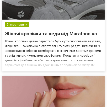
Бізнес новини
Жіночі кросівки та кеди від Marathon.ua
Жіночі кросівки давно перестали бути суто спортивним взуттям,
місце якої – виключно в спортзалі. Стилісти радять включати їх
в повсякденні образи, комбінувати з жіночними довгими сукнями
та спідницями, кумедними сарафанами. Поєднання кросівок і
джинсів з футболкою або пуловером вже стало класичним
варіантом для пікніка, поїздок, піших прогулянок по місту. Як
вибрати кросівки Дівчатам невисокого зросту можна приміряти
моделі з потовщеною підошвою. Важливо,...