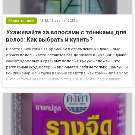
Бізнес новини
18:32,
13 серпня 2023 р.
Ухаживайте за волосами с тониками для
волос: Как выбрать и купить?
В постоянной гонке за временем и стремлении к идеальному
образу волосы часто остаются без должного внимания. Однако
секрет здоровых и красивых волос не так уж и сложен – это
регулярный уход, который включает в себя не только шампунь и
кондиционер, но и такие важные средства, как тоники для волос.
В этой статье мы расскажем о том, как выбрать подходящий
тоник для волос и где купить его. Тоники для волос: зачем они
нужны? Тоник для волос – это легкий и увлаж...