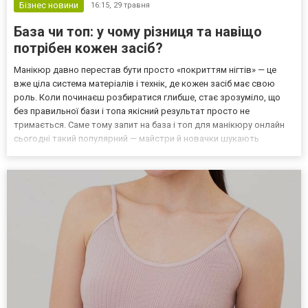
Бізнес новини
16:15,
29 травня
База чи топ: у чому різниця та навіщо
потрібен кожен засіб?
Манікюр давно перестав бути просто «покриттям нігтів» — це
вже ціла система матеріалів і технік, де кожен засіб має свою
роль. Коли починаєш розбиратися глибше, стає зрозуміло, що
без правильної бази і топа якісний результат просто не
тримається. Саме тому запит на база і топ для манікюру онлайн
сьогодні такий популярний — майстри й новачки шукають
стабільність і прогнозований результат, а не випадковість. Що
робить база і чому без неї ніяк? База — це перш...