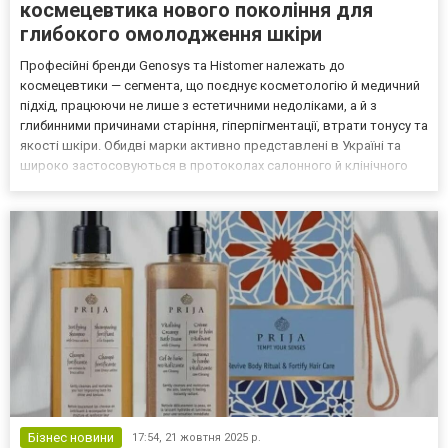
космецевтика нового покоління для
глибокого омолодження шкіри
Професійні бренди Genosys та Histomer належать до
космецевтики — сегмента, що поєднує косметологію й медичний
підхід, працюючи не лише з естетичними недоліками, а й з
глибинними причинами старіння, гіперпігментації, втрати тонусу та
якості шкіри. Обидві марки активно представлені в Україні та
широко застосовуються в протоколах салонного й клінічного
догляду, а також у продуманих домашніх програмах. Genosys:
корейський експерт у мікронідлінгу та дермакосмет...
Бізнес новини
17:54,
21 жовтня 2025 р.