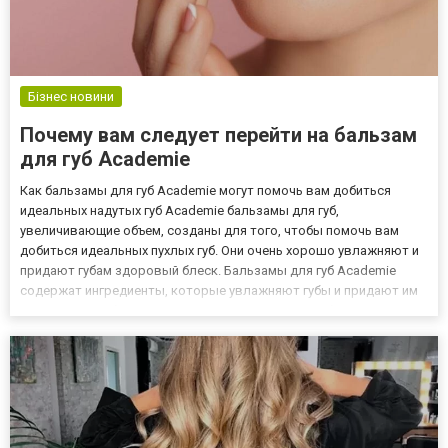
Бізнес новини
Почему вам следует перейти на бальзам
для губ Academie
Как бальзамы для губ Academie могут помочь вам добиться
идеальных надутых губ Academie бальзамы для губ,
увеличивающие объем, созданы для того, чтобы помочь вам
добиться идеальных пухлых губ. Они очень хорошо увлажняют и
придают губам здоровый блеск. Бальзамы для губ Academie
содержат ингредиенты, которые увлажняют губы и придают им
естественный блеск. Самое приятное то, что они бывают разных
вкусов, поэтому вы можете найти тот, который лучше всего
соответ...