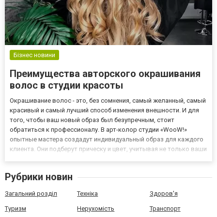
Бізнес новини
Преимущества авторского окрашивания
волос в студии красоты
Окрашивание волос - это, без сомнения, самый желанный, самый
красивый и самый лучший способ изменения внешности. И для
того, чтобы ваш новый образ был безупречным, стоит
обратиться к профессионалу. В арт-колор студии «WooW!»
опытные мастера создадут индивидуальный образ для каждого
клиента. Они подберут прическу и цвет, учитывая не только ваши
индивидуальные предпочтения, но и тип кожи, стиль жизни,
образ жизни и так далее. Более подробную информацию можно...
Рубрики новин
Загальний розділ
Техніка
Здоров'я
Туризм
Нерухомість
Транспорт