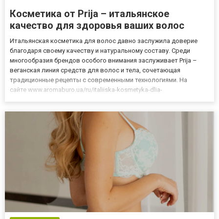
Косметика от Prija – итальянское
качество для здоровья ваших волос
Итальянская косметика для волос давно заслужила доверие
благодаря своему качеству и натуральному составу. Среди
многообразия брендов особого внимания заслуживает Prija –
веганская линия средств для волос и тела, сочетающая
традиционные рецепты с современными технологиями. На
сайте www.aromaburo.ua/ru/italiiska-kosmetyka-dlia-
volossia представлен полный ассортимент этой уникальной
косметики, разработанной для разных типов волос с учетом их
индивидуальных по...