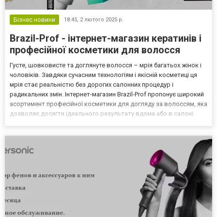
Бізнес новини
18:45,
2 лютого 2025 р.
Brazil-Prof - інтернет-магазин кератинів і
професійної косметики для волосся
Густе, шовковисте та доглянуте волосся – мрія багатьох жінок і
чоловіків. Завдяки сучасним технологіям і якісній косметиці ця
мрія стає реальністю без дорогих салонних процедур і
радикальних змін. Інтернет-магазин Brazil-Prof пропонує широкий
асортимент професійної косметики для догляду за волоссям, яка
дозволяє досягти ідеального результату вдома або в салоні.
Професійна косметика для волосся в широкому асортименті
представлена на сайті інтернет-магазину...