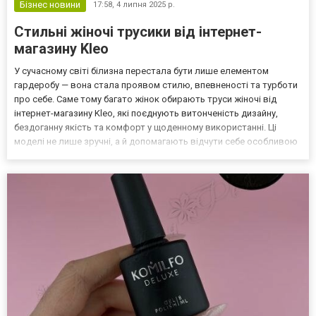
Бізнес новини
17:58,
4 липня 2025 р.
Стильні жіночі трусики від інтернет-
магазину Kleo
У сучасному світі білизна перестала бути лише елементом
гардеробу — вона стала проявом стилю, впевненості та турботи
про себе. Саме тому багато жінок обирають труси жіночі від
інтернет-магазину Kleo, які поєднують витонченість дизайну,
бездоганну якість та комфорт у щоденному використанні. Ці
моделі не лише зручні, а й допомагають відчути себе особливою
щодня — навіть тоді, коли про них знаєш лише ти. Чому варто
обрати трусики Kleo? Інтернет-магазин Kleo п...