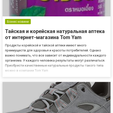
Бізнес новини
Тайская и корейская натуральная аптека
от интернет-магазина Tom Yam
Продукты корейской и тайской аптеки имеют много
преимуществ для здоровья и красоты потребителей. Однако
важно понимать, что все зависит от индивидуальности каждого
организма. У каждого человека результаты могут различаться.
Приобрести качественные натуральные продукты такого типа
можно в компании Tom Yam
https://tomyam.com.ua/catalog/naturalnaya-apteka/ по приемлемым
ценам. На платформе можно заказать консультацию со
специалистом и получить ценный совет. П...