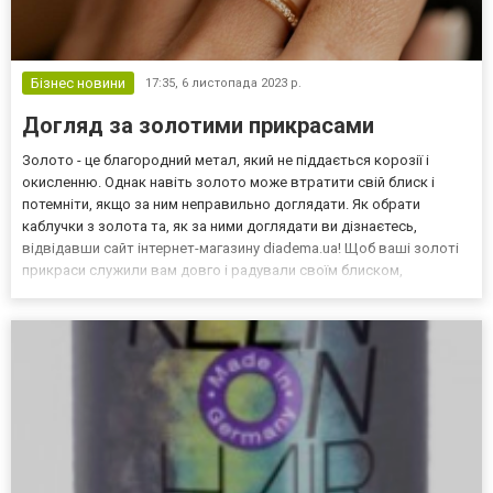
Бізнес новини
17:35,
6 листопада 2023 р.
Догляд за золотими прикрасами
Золото - це благородний метал, який не піддається корозії і
окисленню. Однак навіть золото може втратити свій блиск і
потемніти, якщо за ним неправильно доглядати. Як обрати
каблучки з золота та, як за ними доглядати ви дізнаєтесь,
відвідавши сайт інтернет-магазину diadema.ua! Щоб ваші золоті
прикраси служили вам довго і радували своїм блиском,
дотримуйтесь таких правил догляду: - Знімайте прикраси перед
сном, душем, плаванням і при заняттях спортом. - Збе...