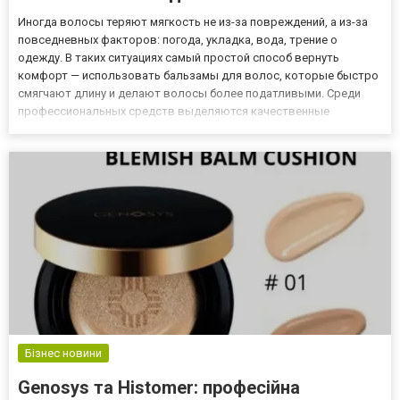
Иногда волосы теряют мягкость не из-за повреждений, а из-за
повседневных факторов: погода, укладка, вода, трение о
одежду. В таких ситуациях самый простой способ вернуть
комфорт — использовать бальзамы для волос, которые быстро
смягчают длину и делают волосы более податливыми. Среди
профессиональных средств выделяются качественные
бальзамы для волос, созданные для ежедневного применения.
Они не утяжеляют волосы, не оставляют липкости и мягко
ухаживают за д...
Бізнес новини
Genosys та Histomer: професійна