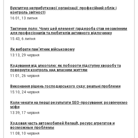
Бухгалтер неприбуткової організації: професійний облік і
контроль звітності
16:01,
13 липня
Тактичне поло: Чому цей елемент гардероба став незамінним
для професіоналів та любителів активного відпочинку
15:43,
6 липня
Як вибрати пам'ятник військовому
13:13,
29 червня
Кодування від алкоголю: як побороти підступну хворобу та
повернути контроль над власним життям
11:01,
26 червня
Виконання рішень господарського суду: реальні проблеми
15:10,
24 червня
Коли чекати на перші результати SEO-просування: розвінчуємо
міфи
13:39,
17 червня
Ходовая часть автомобилей Renault, ресурс агрегатов и
возможные проблемы
11:08,
10 червня