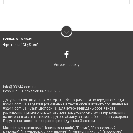
Реклама на сайті
Франшиза "CitySites"
Автори проєкту
info@03244.com.ua
Розміщення реклами 067 363 26 56
Допускається цитування матеріалів без отримання попередньої згоди
03244.com.ua за умови розміщення в тексті обов'язкового посилання на
03244.com.ua - Сайт Дрогобича. Для інтернет-видань обов'язкове
розміщення прямого, відкритого для пошукових систем гіперпосилання
на цитовані статті не нижче другого абзацу в тексті або в якості джерела.
Порушення виняткових прав переслідується Законом.
Матеріали з плашками "Новини компаній", "Промо", "Партнерський
матеріал", "Партнерський спецпроєкт", "Політичні новини", "Пресреліз",