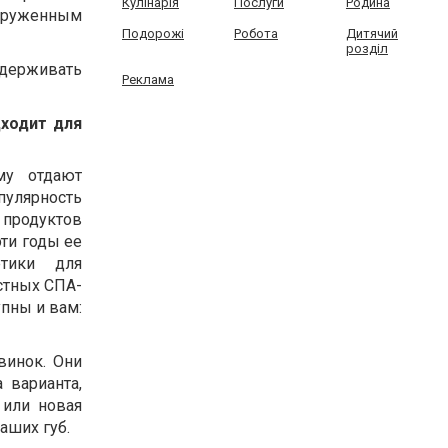
Кулінарія
Послуги
Родина
ооруженным
Подорожі
Робота
Дитячий
розділ
ддерживать
Реклама
дходит для
му отдают
улярность
 продуктов
эти годы ее
етики для
стных СПА-
упны и вам:
винок. Они
 варианта,
 или новая
аших губ.