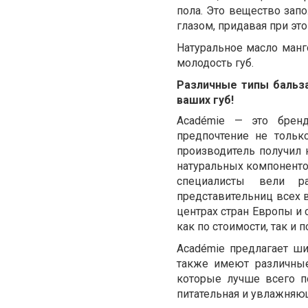
пола. Это вещество зап
глазом, придавая при эт
Натуральное масло манг
молодость губ.
Различные типы бальза
ваших губ!
Académie — это бренд
предпочтение не толь
производитель получил 
натуральных компонентов
специалисты вели р
представительниц всех 
центрах стран Европы и 
как по стоимости, так и 
Académie предлагает ши
также имеют различные
которые лучше всего по
питательная и увлажняющ