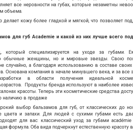
олняет все неровности на губах, которые незаметны нев
ом объема.
о делает кожу более гладкой и мягкой, что позволяет по
мов для губ Academie и какой из них лучше всего по
, который специализируется на уходе за губами. Е
ко обычные женщины, но и мировые звезды. Свою поп
не случайно, а благодаря использованию в составе своих
. Основана компания в начале минувшего века, и за все 
азработки в области получения идеальной косм
возрастов. Продукты бренда используют в наиболее изве
салонах красоты. Теперь эти косметические средства дост
по наличию в продаже
рокий выбор бальзамов для губ, от классических до но
 цвета и запахи. Для людей с сухими губами есть два
дходят для вас: классический уход за губами académie
ая формула. Оба вида подчеркнут естественную красоту в