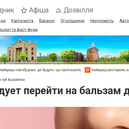
дник
Афіша
Дозвілля
ода
Карта міста
Вакансії
Оголошення
Нерухомість
Авто
піцерії та фаст-фуди
Найкращі новобудови: де будуть і що пропонують
Н
Найкращі ресторани, ка
 губ Academie
дует перейти на бальзам д