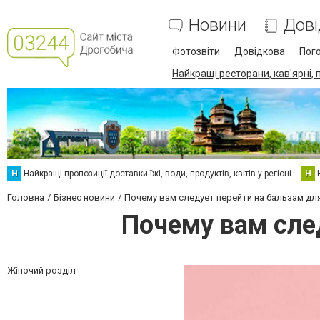
Новини
Дові
Фотозвіти
Довідкова
Пог
Найкращі ресторани, кав'ярні, 
Н
Найкращі пропозиції доставки їжі, води, продуктів, квітів у регіоні
Н
Головна
Бізнес новини
Почему вам следует перейти на бальзам для
Почему вам сле
Жіночий розділ