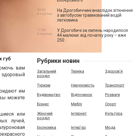
Боберського
14:43,
На Дрогобиччині внаслідок зіткнення
4 серпня
з автобусом травмований водій
легковика
11:30,
У Дрогобичі за липень народилося
4 серпня
44 малюки: від початку року – вже
250
х губ
Рубрики новин
помочь вам
Загальний
Техніка
Здоров'я
м здоровый
розділ
Туризм
Нерухомість
Транспорт
придают им
Будівництво
Відпочинок
Розваги
 вы можете
Бізнес
Меблі
Спорт
вшиеся или
Жіночий
Інтернет
Культура
розділ
ных лучей,
алуроновая
Економіка
Інтер'єр
Мода
рекрасного