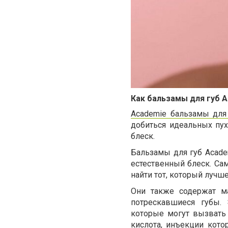
Как бальзамы для губ 
Academie бальзамы для
добиться идеальных пу
блеск.
Бальзамы для губ Acad
естественный блеск. Са
найти тот, который лучш
Они также содержат ма
потрескавшиеся губы. 
которые могут вызвать
кислота, инъекции кото