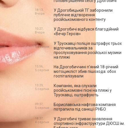
головні рішення сесії у Дрогобичі
18:13,
У Дрогобицькій ТГ заборонили
Вчора
публічне відтворення
російськомовного контенту
10:27,
У Дрогобичі відбувся благодійний
Вчора
«Вечір Героїв»
16:22,
У Трускавці поліція оштрафує трьох
5 серпня
відпочивальників за
прослуховування російської музики
на пляжі
15:56,
На Дрогобиччині п'яний 18-річний
5 серпня
мотоцикліст збив пішохода: обох
госпіталізували
13:29,
Компанію, яка слухали
5 серпня
російськомовні пісні на пляжі у
Трускавці, оштрафують
09:37,
Бориславська нафтова компанія
5 серпня
потрапила під санкції РНБО
18:37,
У Дрогобичі триває оновлення
4 серпня
спортивної інфраструктури ДЮСШ ім.