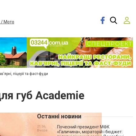
 / Мото
в'ярні, піцерії та фаст-фуди
ля губ Academie
Останні новини
21:56,
Почесний президент МФК
Вчора
«Галичина», мораторій і бюджет: