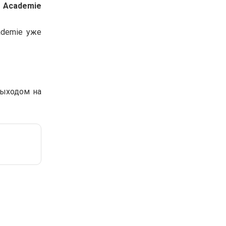
б Academie
ademie уже
выходом на