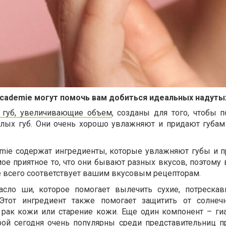
Academie могут помочь вам добиться идеальных надуты
 губ, увеличивающие объем
, созданы для того, чтобы 
хлых губ. Они очень хорошо увлажняют и придают губа
emie содержат ингредиенты, которые увлажняют губы и 
мое приятное то, что они бывают разных вкусов, поэтому
е всего соответствует вашим вкусовым рецепторам.
сло ши, которое помогает вылечить сухие, потреска
Этот ингредиент также помогает защитить от солнеч
 рак кожи или старение кожи. Еще один компонент – ги
рой сегодня очень популярны среди представительниц п