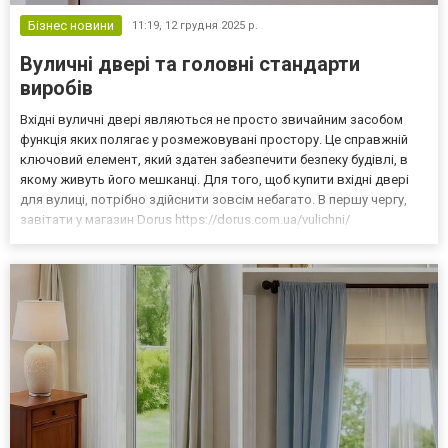
Бізнес новини
11:19,
12 грудня 2025 р.
Вуличні двері та головні стандарти
виробів
Вхідні вуличні двері являються не просто звичайним засобом
функція яких полягає у розмежовувані простору. Це справжній
ключовий елемент, який здатен забезпечити безпеку будівлі, в
якому живуть його мешканці. Для того, щоб купити вхідні двері
для вулиці, потрібно здійснити зовсім небагато. В першу чергу,
завітати у магазин Dorus https://dorus.com.ua/vulichni/
ознайомившись з асортиментом, що там представлений.
Компанія звикла дбати про кожного клієнта, вик...