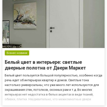
сможе...
Бізнес новини
Белый цвет в интерьере: светлые
дверные полотна от Двери Маркет
Белый цвет пользуется большой популярностью, особенно когда
речь идет об интерьерах квартир и домов. Светлые тона
настолько универсальны, что уже много лет используются для
окрашивания стен, потолков, оконных рам и т.д. Во многих
интерьерах нет недостатка в белых акцентах в виде тканей,
обивки, плитки. Неудивительно, что межкомнатные двери
светлых тонов из ассортимента https://market-dveri.ua/ru/svetlye/