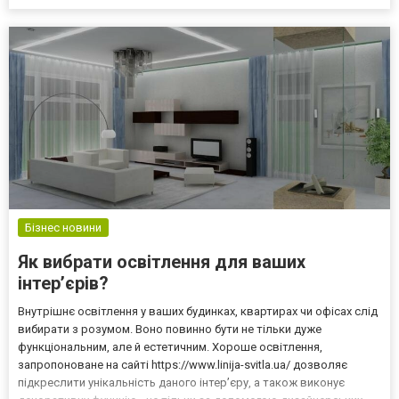
цвета. Размер комнаты также имеет большое значение, так как
он оказывает наибольшее влияние на выбор мебели. Маленьки...
Бізнес новини
Як вибрати освітлення для ваших
інтер’єрів?
Внутрішнє освітлення у ваших будинках, квартирах чи офісах слід
вибирати з розумом. Воно повинно бути не тільки дуже
функціональним, але й естетичним. Хороше освітлення,
запропоноване на сайті https://www.linija-svitla.ua/ дозволяє
підкреслити унікальність даного інтер’єру, а також виконує