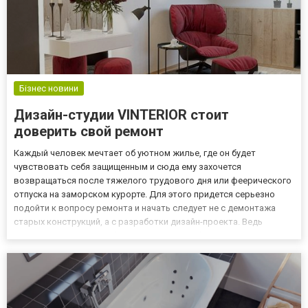
Бізнес новини
Дизайн-студии VINTERIOR стоит
доверить свой ремонт
Каждый человек мечтает об уютном жилье, где он будет
чувствовать себя защищенным и сюда ему захочется
возвращаться после тяжелого трудового дня или феерического
отпуска на заморском курорте. Для этого придется серьезно
подойти к вопросу ремонта и начать следует не с демонтажа
старых конструкций, а с разработки дизайн-проекта. Ведь
создав четкий и подробный план, человек будет понимать
алгоритм действий, а значит в результате получится именно то,
что он хот...