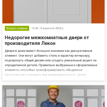
Бізнес новини
13:34,
15 вересня 2023 р.
Недорогие межкомнатные двери от
производителя Лекон
Двери в доме имеют большое значение как декоративный
элемент. Они могут добавить стиль и характер интерьеру,
подчеркнуть общий дизайн или создать уникальный акцент на
определенной детали. Правильно выбранные и оформленные
элементы способны трансформировать обыденное
пространство и придать ему индивидуальность, делая
помещение более привлекательным и уютным. Приобрести
хорошие недорогие межкомнатные двери можно напрямую от
украинского производителя Лекон. Б...