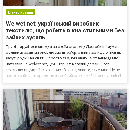
Бізнес новини
Welwet.net: український виробник
текстилю, що робить вікна стильними без
зайвих зусиль
Привіт, друзі, ось сиджу я за своїм столом у Дрогобичі, і думаю:
скільки ж разів ми оновлюємо інтер'єр, а вікна залишаються як
забуті родичі на святі – просто там, без уваги. А от нещодавно
натрапив на Welwet.net, цей інтернет-магазин домашнього
текстилю від українського виробника, і, знаєте, зачепило. Це не
просто сайт з шторами, це як добрий сусід, який пропонує якісні
речі без пафосу, але з душею. Я переглянув їхню сторінку,
почитав відгуки – і ось, вир...