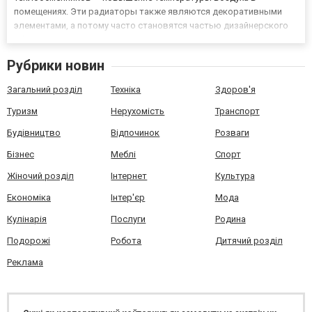
помещениях. Эти радиаторы также являются декоративными
элементами, а потому часто становятся частью дизайнерского
обустройства пространства. Производительность
декоративных радиаторов отопления Трудно найти
Рубрики новин
обогреватели, которые будут иметь...
Загальний розділ
Техніка
Здоров'я
Туризм
Нерухомість
Транспорт
Будівництво
Відпочинок
Розваги
Бізнес
Меблі
Спорт
Жіночий розділ
Інтернет
Культура
Економіка
Інтер'єр
Мода
Кулінарія
Послуги
Родина
Подорожі
Робота
Дитячий розділ
Реклама