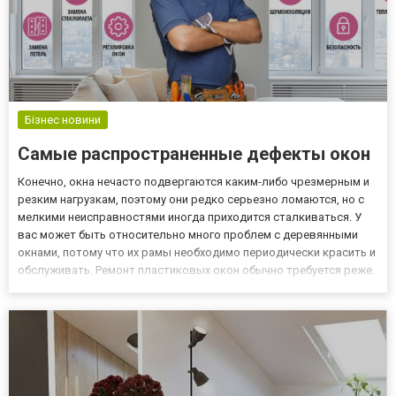
Бізнес новини
Самые распространенные дефекты окон
Конечно, окна нечасто подвергаются каким-либо чрезмерным и
резким нагрузкам, поэтому они редко серьезно ломаются, но с
мелкими неисправностями иногда приходится сталкиваться. У
вас может быть относительно много проблем с деревянными
окнами, потому что их рамы необходимо периодически красить и
обслуживать. Ремонт пластиковых окон обычно требуется реже.
Причины серьезных поломок окон Иногда пластиковые окна
выходят из строя. Видимым сигналом этого является т...