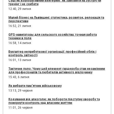
Суші як корпоративний кейтеринг: як замовити на зустріч чи
тренінг і не схибити
12:40,
29 липня
Малий бізнес на Львівщині: статистика, розвиток, релокація та
перспективи
16:52,
21 липня
GPS-навигаторы для сельского хозяйства: точная работа
техники в поле
16:58,
14 липня
Бухгалтер неприбуткової організації: професійний облік і
контроль звітності
16:01,
13 липня
Тактичне поло: Чому цей елемент гардероба став незамінним
для професіоналів та любителів активного відпочинку
15:43,
6 липня
Як вибрати пам'ятник військовому
13:13,
29 червня
Кодування від алкоголю: як побороти підступну хворобу та
повернути контроль над власним життям
11:01,
26 червня