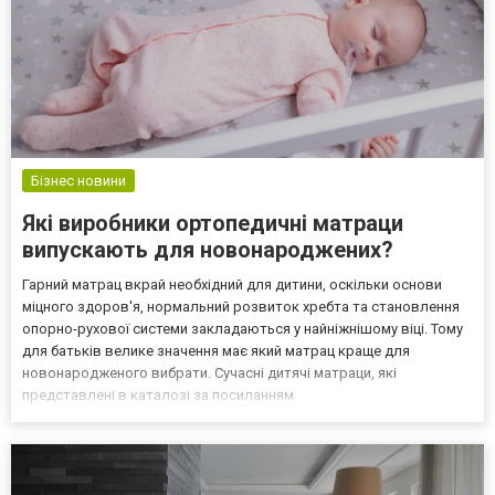
Бізнес новини
Які виробники ортопедичні матраци
випускають для новонароджених?
Гарний матрац вкрай необхідний для дитини, оскільки основи
міцного здоров'я, нормальний розвиток хребта та становлення
опорно-рухової системи закладаються у найніжнішому віці. Тому
для батьків велике значення має який матрац краще для
новонародженого вибрати. Сучасні дитячі матраци, які
представлені в каталозі за посиланням
https://magdek.com.ua/ua/matrasi/matrasi-lvov виготовляють із
різних матеріалів, використовують різні наповнювачі. Основна
умова - орт...