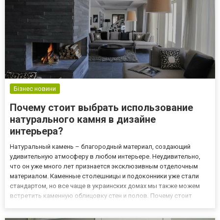
Бізнес новини
Почему стоит выбрать использование
натурального камня в дизайне
интерьера?
Натуральный камень – благородный материал, создающий
удивительную атмосферу в любом интерьере. Неудивительно,
что он уже много лет признается эксклюзивным отделочным
материалом. Каменные столешницы и подоконники уже стали
стандартом, но все чаще в украинских домах мы также можем
встретить каменную облицовку стен и полов. Почему стоит
остановить свой выбор на этом материале? Пройдя по ссылке
https://kievstone.com.ua/fasady-iz-travertina-bezhevogo/, вы