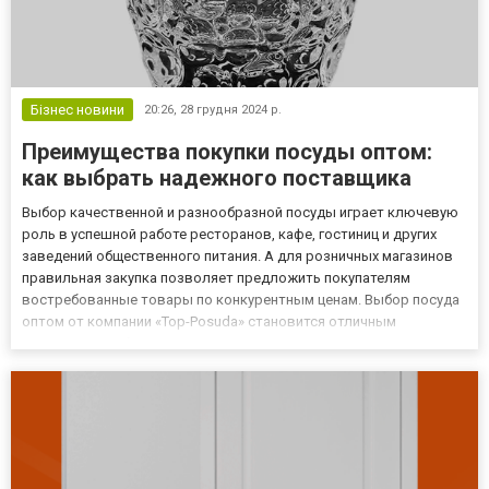
Бізнес новини
20:26,
28 грудня 2024 р.
Преимущества покупки посуды оптом:
как выбрать надежного поставщика
Выбор качественной и разнообразной посуды играет ключевую
роль в успешной работе ресторанов, кафе, гостиниц и других
заведений общественного питания. А для розничных магазинов
правильная закупка позволяет предложить покупателям
востребованные товары по конкурентным ценам. Выбор посуда
оптом от компании «Top-Posuda» становится отличным
решением для бизнеса, поскольку она позволяет сократить
затраты и упростить процесс комплектации заказов. Почему
стоит обра...