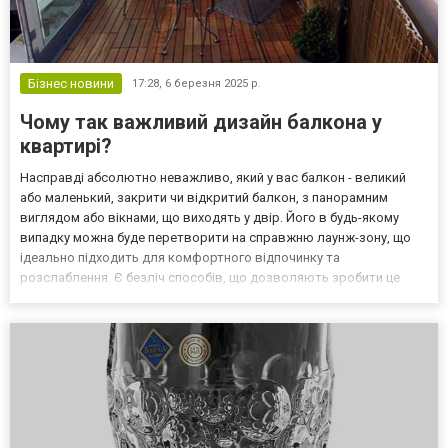
Бізнес новини
17:28,
6 березня 2025 р.
Чому так важливий дизайн балкона у
квартирі?
Насправді абсолютно неважливо, який у вас балкон - великий
або маленький, закрити чи відкритий балкон, з панорамним
виглядом або вікнами, що виходять у двір. Його в будь-якому
випадку можна буде перетворити на справжню лаунж-зону, що
ідеально підходить для комфортного відпочинку та
розслаблення. Є безліч способів, що дозволяють зробити це
швидко та легко і створити в квартирі особливий куточок, в
якому вам буде приємно бути. При цьому ви можете бути спокій...