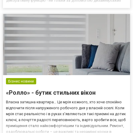
декоративну функцію - не тільки за допомогою дизайнерських
світильників, люстр або настінних бра, але й за рахунок кольору,
інтенсивності та типу випромінюваного світла....
Бізнес новини
«Ролло» - бутик стильних вікон
Власна затишна квартира… Це мрія кожного, хто хоче спокійно
відпочити після напруженого робочого дня у власній оселі. Коли
мрія стає реальністю і в руках з’являються такі приємні на дотик
ключі, а почуття радості переповнюють, варто зробити все, щоб
приміщення стало найкомфортнішим та індивідуальним. Ремонт,
оздоблювальні роботи – це важливі та незамінні кроки в