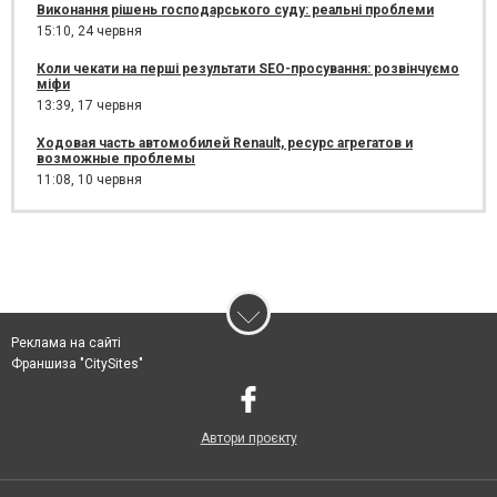
Виконання рішень господарського суду: реальні проблеми
15:10,
24 червня
Коли чекати на перші результати SEO-просування: розвінчуємо
міфи
13:39,
17 червня
Ходовая часть автомобилей Renault, ресурс агрегатов и
возможные проблемы
11:08,
10 червня
Реклама на сайті
Франшиза "CitySites"
Автори проєкту