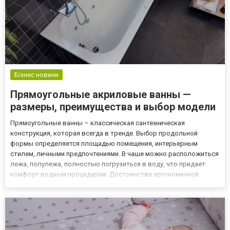
Бізнес новини
Прямоугольные акриловые ванны —
размеры, преимущества и выбор модели
Прямоугольные ванны – классическая сантехническая
конструкция, которая всегда в тренде. Выбор продольной
формы определяется площадью помещения, интерьерным
стилем, личными предпочтениями. В чаше можно расположиться
лежа, полулежа, полностью погрузиться в воду, что придает
комфорт водным процедурам. Достоинства эргономичной
формы усиливает материал. Прямые акриловые ванны ежегодно
включают в свои коллекции всемирно известные
производители сантехники. Акрил...