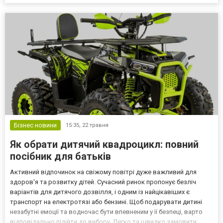
швидко та якісно повернути пристрій до життя. У Броварах
таким місцем вже давно зарекомендувала себе майстерня «Р...
Бізнес новини
15:35,
22 травня
Як обрати дитячий квадроцикл: повний
посібник для батьків
Активний відпочинок на свіжому повітрі дуже важливий для
здоров'я та розвитку дітей. Сучасний ринок пропонує безліч
варіантів для дитячого дозвілля, і одним із найцікавіших є
транспорт на електротязі або бензині. Щоб подарувати дитині
незабутні емоції та водночас бути впевненим у її безпеці, варто
відповідально підійти до вибору. Легко та швидко замовити