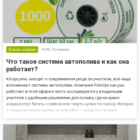
Бізнес новини
16:00,
12 червня
Что такое система автополива и как она
работает?
Когда речь заходит о современном уходе за участком, всё чаще
вспоминают системы автополива. Компания PolivOpt как раз
работает в этой сфере и часто ассоциируется у владельцев
участков с удобными решениями для полива, где не нужно
каждое утро бегать с лейкой или тянуть шланг по газону. Интерес
к таким системам растёт не случайно — люди постепенно
переходят от ручного труда к автоматике, особенно там, где
растения требуют регулярной влаги. Что представляет с...