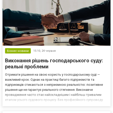
Бізнес новини
15:10,
24 червня
Виконання рішень господарського суду:
реальні проблеми
Отримати рішення на свою користь у господарському суді —
важливий крок. Однак на практиці багато підприємств та
підприємців стикаються з неприємною реальністю: позитивне
рішення ще не гарантує реального стягнення. Виконавче
провадження часто стає найскладнішим і найбільш тривалим
етапом усього судового процесу. Без професійного супроводу
навіть сильне рішення може залишитися лише формальною
перемогою на папері. На сьогоднішній день виконання судових