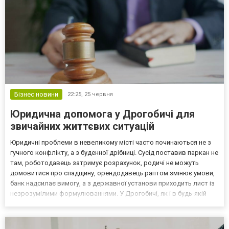
Бізнес новини
22:25,
25 червня
Юридична допомога у Дрогобичі для
звичайних життєвих ситуацій
Юридичні проблеми в невеликому місті часто починаються не з
гучного конфлікту, а з буденної дрібниці. Сусід поставив паркан не
там, роботодавець затримує розрахунок, родичі не можуть
домовитися про спадщину, орендодавець раптом змінює умови,
банк надсилає вимогу, а з державної установи приходить лист із
незрозумілими формулюваннями. У Дрогобичі, як і в будь-якій
громаді, люди спочатку намагаються вирішити все самі. Це
природно. Але право має одну неприємну...