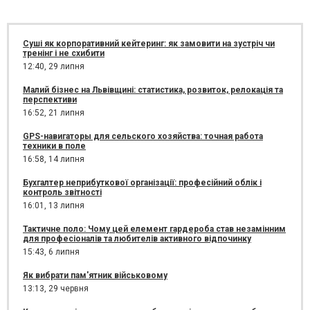
Суші як корпоративний кейтеринг: як замовити на зустріч чи
тренінг і не схибити
12:40,
29 липня
Малий бізнес на Львівщині: статистика, розвиток, релокація та
перспективи
16:52,
21 липня
GPS-навигаторы для сельского хозяйства: точная работа
техники в поле
16:58,
14 липня
Бухгалтер неприбуткової організації: професійний облік і
контроль звітності
16:01,
13 липня
Тактичне поло: Чому цей елемент гардероба став незамінним
для професіоналів та любителів активного відпочинку
15:43,
6 липня
Як вибрати пам'ятник військовому
13:13,
29 червня