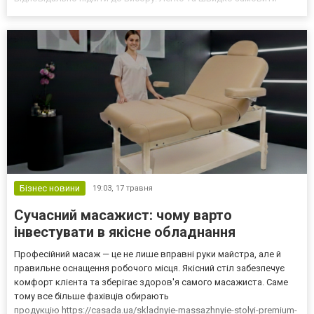
дитячі квадроцикли можна в перевірених магазинах, які
пропонують якісну техніку від відомих виробників....
Бізнес новини
19:03,
17 травня
Сучасний масажист: чому варто
інвестувати в якісне обладнання
Професійний масаж — це не лише вправні руки майстра, але й
правильне оснащення робочого місця. Якісний стіл забезпечує
комфорт клієнта та зберігає здоров'я самого масажиста. Саме
тому все більше фахівців обирають
продукцію https://casada.ua/skladnyie-massazhnyie-stolyi-premium-