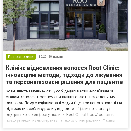
Бізнес новини
15:20,
28 травня
Клініка відновлення волосся Root Clinic:
інноваційні методи, підходи до лікування
та персоналізовані рішення для пацієнтів
Зовнішність і впевненість у собі дедалі частіше пов’язані зі
станом волосся. Проблеми випадіння стають психологічним
викликом. Тому спеціалізовані медичні центри нового покоління
відіграють особливу роль у відновленні фізичного стану і
внутрішнього комфорту людини. Root Clinic https://root.clinic
поєднує медичну експертизу та технологічні рішення. Фахівці
застосовують індивідуальний підхід до кожного пацієнта.