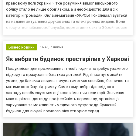
правовому полі України, чітке розуміння вимог військового
обліку стало не лише обов’язком, а й необхідністю для всіх
категорій громадян. Онлайн-магазин «УКРОБЛІК» спеціалізується
на наданні актуальних друкованих та електронних видань. Вони
стосуються військової служби, нормативних актів Збройних сил
України, внутрішніх розпорядків, інструкцій та інших офіційних
документів. Цей ресурс став справжньою зна...
Бізнес новини
16:48,
7 липня
Як вибрати будинок престарілих у Харкові
Пошук місця для проживання літньої людини потребує уважного
підходу та врахування багатьох деталей. Рідні прагнуть знайти
умови, де близька людина почуватиметься спокійно, безпечно та
матиме постійну підтримку. Саме тому вибір відповідного
закладу не обмежується оцінкою кімнат чи території. Значення
мають рівень догляду, професійність персоналу, організація
харчування та можливість медичного супроводу. Сучасний
будинок для людей похилого віку створює серед...