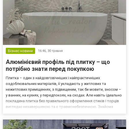
Бізнес новини
16:46,
30 травня
Алюмінієвий профіль під плитку – що
потрібно знати перед покупкою
Плитка – один з найдовговічніших і найпрактичніших
оздоблювальних матеріалів, її укладають у житлових та
нежитлових приміщеннях, з підвищеним, так би мовити, зносом –
у ванних, на кухнях, у передпокоях, на сходах. Але навіть ідеально
покладена плитка без правильного оформлення стиків і торців
виглядає незавершеною та є травмонебезпечною. Знайома
ситуація: ремонт зроблено, плитка лежить рівно, а залишився
гострий зовнішній кут або стик з ламінатом не зовсім...