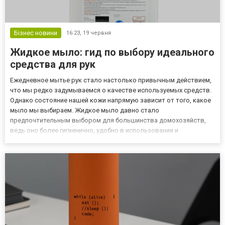
Бізнес новини
16:23,
19 червня
Жидкое мыло: гид по выбору идеального
средства для рук
Ежедневное мытье рук стало настолько привычным действием,
что мы редко задумываемся о качестве используемых средств.
Однако состояние нашей кожи напрямую зависит от того, какое
мыло мы выбираем. Жидкое мыло давно стало
предпочтительным выбором для большинства домохозяйств,
ведь оно более гигиенично, удобно в использовании и
предлагает широкий спектр формул для разных потребностей.
Чтобы купить жидкое мыло, которое будет одновременно
эффективно очищать и бе...