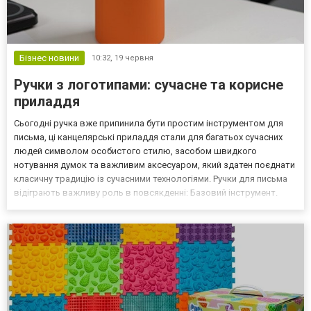
Бізнес новини
10:32,
19 червня
Ручки з логотипами: сучасне та корисне
приладдя
Сьогодні ручка вже припинила бути простим інструментом для
письма, ці канцелярські приладдя стали для багатьох сучасних
людей символом особистого стилю, засобом швидкого
нотування думок та важливим аксесуаром, який здатен поєднати
класичну традицію із сучасними технологіями. Ручки для письма
відіграють важливу роль в повсякденні: Базовий інструмент.
Ручки використовують для підписання документів, заповнення
бланків, ведення особистих записів тощо. Естетика...