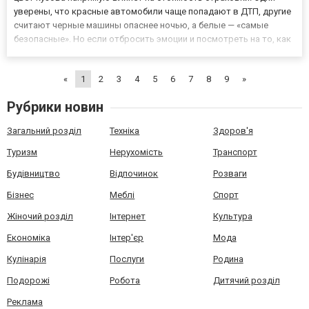
уверены, что красные автомобили чаще попадают в ДТП, другие
считают черные машины опаснее ночью, а белые — «самые
безопасные». Но если отбросить эмоции и посмотреть на то, как
реально работают страховые компании, картина оказывается
совсем другой. Современное автострахование — это не суев...
«
1
2
3
4
5
6
7
8
9
»
Рубрики новин
Загальний розділ
Техніка
Здоров'я
Туризм
Нерухомість
Транспорт
Будівництво
Відпочинок
Розваги
Бізнес
Меблі
Спорт
Жіночий розділ
Інтернет
Культура
Економіка
Інтер'єр
Мода
Кулінарія
Послуги
Родина
Подорожі
Робота
Дитячий розділ
Реклама