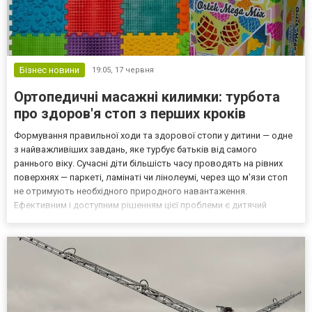
Бізнес новини
19:05,
17 червня
Ортопедичні масажні килимки: турбота
про здоров'я стоп з перших кроків
Формування правильної ходи та здорової стопи у дитини — одне
з найважливіших завдань, яке турбує батьків від самого
раннього віку. Сучасні діти більшість часу проводять на рівних
поверхнях — паркеті, ламінаті чи лінолеумі, через що м'язи стоп
не отримують необхідного природного навантаження.
Ефективним і доступним рішенням цієї проблеми є дитячий
ортопедичний масажний килимок. Якщо ви шукаєте якісний і
безпечний варіант для всієї родини, зверніть увагу на...