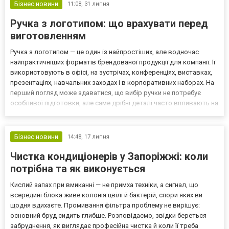
Бізнес новини
11:08,
31 липня
Ручка з логотипом: що врахувати перед
виготовленням
Ручка з логотипом — це один із найпростіших, але водночас
найпрактичніших форматів брендованої продукції для компанії. Її
використовують в офісі, на зустрічах, конференціях, виставках,
презентаціях, навчальних заходах і в корпоративних наборах. На
перший погляд може здаватися, що вибір ручки не потребує
особливої підготовки, але саме дрібні деталі часто впливають на
кінцеве враження. Якщо модель незручна, логотип погано
читається або колір корпусу не поєдн...
Бізнес новини
14:48,
17 липня
Чистка кондиціонерів у Запоріжжі: коли
потрібна та як виконується
Кислий запах при вмиканні — не примха техніки, а сигнал, що
всередині блока живе колонія цвілі й бактерій, спори яких ви
щодня вдихаєте. Промивання фільтра проблему не вирішує:
основний бруд сидить глибше. Розповідаємо, звідки береться
забруднення, як виглядає професійна чистка й коли її треба