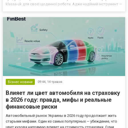
klassa-uk для своєї щоденної роботи. Адже надійний інструмент —
це основа довірливих відносин з клієнтами та професійної
репутації. Як обрати ідеальний стіл: ключові критерії для май...
Бізнес новини
09:44,
14 травня
Влияет ли цвет автомобиля на страховку
в 2026 году: правда, мифы и реальные
финансовые риски
Автомобильный рынок Украины в 2026 году продолжает жить
старыми мифами. Один из самых популярных — убеждение, что
цвет кузова напрямую влияет на стоимость страховки. Одни