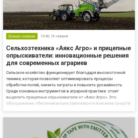
Бізнес новини
12:40,
16 червня
Сельхозтехника «Аякс Агро» и прицепные
опрыскиватели: инновационные решения
для современных аграриев
Сельское хозяйство функционирует благодаря высокоточной
технике, которая позволяет оптимизировать процессы
обработки полей, снизить затраты и повысить урожайность.
Среди основных инструментов в аграрной практике стоит
выделить прицепные опрыскиватели от «Аякс Агро». Это
оборудование, обеспечивающее равномерное внесение средств
защиты растений и жидких удобрений на больших площадях. Они
актуальны для фермерских хозяйств, где важны
производительность, надеж...