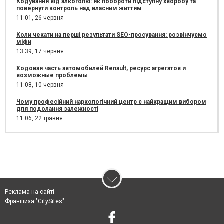
Кодування від алкоголю: як побороти підступну хворобу та
повернути контроль над власним життям
11:01,
26 червня
Коли чекати на перші результати SEO-просування: розвінчуємо
міфи
13:39,
17 червня
Ходовая часть автомобилей Renault, ресурс агрегатов и
возможные проблемы
11:08,
10 червня
Чому професійний наркологічний центр є найкращим вибором
для подолання залежності
11:06,
22 травня
Реклама на сайті
Франшиза "CitySites"