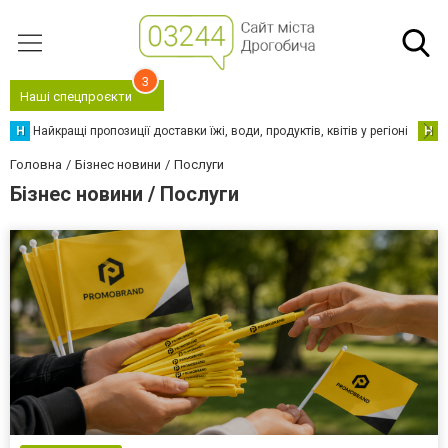
3
Наші спецпроєкти
Н
Найкращі пропозиції доставки їжі, води, продуктів, квітів у регіоні
Н
Н
Головна
Бізнес новини
Послуги
Бізнес новини / Послуги