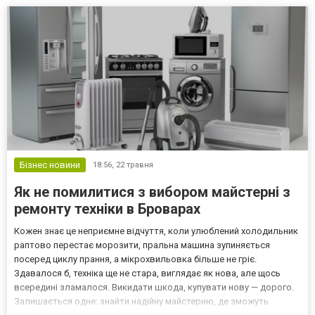
Філософія роботи та підхід до пацієнта Root Cl...
Бізнес новини
18:56,
22 травня
Як не помилитися з вибором майстерні з
ремонту техніки в Броварах
Кожен знає це неприємне відчуття, коли улюблений холодильник
раптово перестає морозити, пральна машина зупиняється
посеред циклу прання, а мікрохвильовка більше не гріє.
Здавалося б, техніка ще не стара, виглядає як нова, але щось
всередині зламалося. Викидати шкода, купувати нову — дорого.
Залишається одне: знайти надійну майстерню, де зможуть