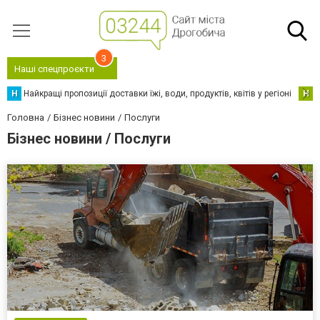
3
Наші спецпроєкти
Н
Найкращі пропозиції доставки їжі, води, продуктів, квітів у регіоні
Н
Н
Головна
Бізнес новини
Послуги
Бізнес новини / Послуги