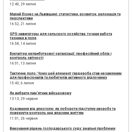
12:40,
29 липня
Малий бізнес на Львівщині: статистика, розвиток, релокація та
перспективи
16:52,
21 липня
GPS-навигаторы для сельского хозяйства: точная работа
техники в поле
16:58,
14 липня
Бухгалтер неприбуткової організації: професійний облік і
контроль звітності
16:01,
13 липня
Тактичне поло: Чому цей елемент гардероба став незамінним
для професіоналів та любителів активного відпочинку
15:43,
6 липня
Як вибрати пам'ятник військовому
13:13,
29 червня
Кодування від алкоголю: як побороти підступну хворобу та
повернути контроль над власним життям
11:01,
26 червня
Виконання рішень господарського суду: реальні проблеми