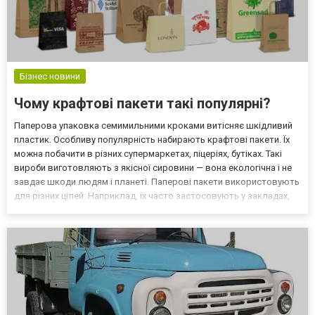
Бізнес новини
Чому крафтові пакети такі популярні?
Паперова упаковка семимильними кроками витісняє шкідливий
пластик. Особливу популярність набирають крафтові пакети. Їх
можна побачити в різних супермаркетах, піцеріях, бутіках. Такі
вироби виготовляють з якісної сировини — вона екологічна і не
завдає шкоди людям і планеті. Паперові пакети використовують
для різних цілей. Наприклад, їх часто застосовують у закладах,
де продають їжу на виніс, для пакування подарунків, доставки
товарів тощо. Зростаючу популяр...