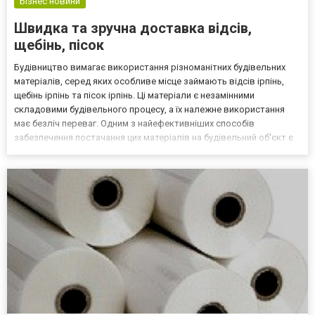
Бізнес новини
Швидка та зручна доставка відсів,
щебінь, пісок
Будівництво вимагає використання різноманітних будівельних
матеріалів, серед яких особливе місце займають відсів ірпінь,
щебінь ірпінь та пісок ірпінь. Ці матеріали є незамінними
складовими будівельного процесу, а їх належне використання
має безліч переваг. Одним з найефективніших способів
забезпечення постачання цих матеріалів на будівельний об'єкт є
використання спеціалізованої команди по доставці матеріалів на
автомобілі. Для замовлення доставки перейд...