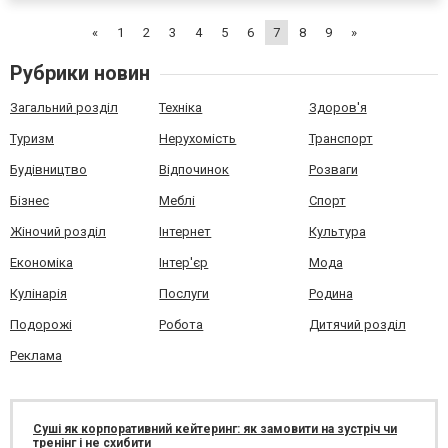
ограничивается исключительно этим. Что...
«
1
2
3
4
5
6
7
8
9
»
Рубрики новин
Загальний розділ
Техніка
Здоров'я
Туризм
Нерухомість
Транспорт
Будівництво
Відпочинок
Розваги
Бізнес
Меблі
Спорт
Жіночий розділ
Інтернет
Культура
Економіка
Інтер'єр
Мода
Кулінарія
Послуги
Родина
Подорожі
Робота
Дитячий розділ
Реклама
Суші як корпоративний кейтеринг: як замовити на зустріч чи
тренінг і не схибити