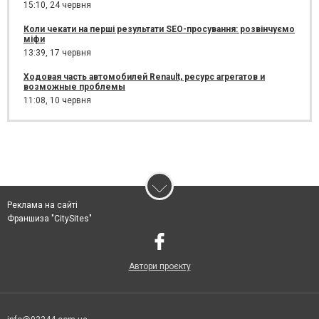
15:10,
24 червня
Коли чекати на перші результати SEO-просування: розвінчуємо
міфи
13:39,
17 червня
Ходовая часть автомобилей Renault, ресурс агрегатов и
возможные проблемы
11:08,
10 червня
Реклама на сайті
Франшиза "CitySites"
Автори проєкту