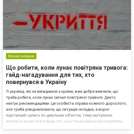
Бізнес новини
Що робити, коли лунає повітряна тривога:
гайд-нагадування для тих, хто
повернувся в Україну
Ті українці, які не виїжджали з країни, вже добре вивчили, що
треба робити, коли лунає сигнал повітряної тривоги. Дехто
нехтує рекомендаціями. Це особиста справа кожного дорослого,
але треба усвідомлювати, що ситуація складна, а ворог
підступний і цілить по цивільних обʼєктах, тому наступною
жертвою може стати будь-хто, а не тільки військовослужбовці.
Ми вважаємо за краще нагадати, як треба поводитися під час
повітряної тривоги – це буде особливо корисно т...