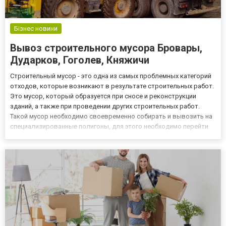
Бізнес новини
Вывоз строительного мусора Бровары,
Дударков, Гоголев, Княжичи
Строительный мусор - это одна из самых проблемных категорий
отходов, которые возникают в результате строительных работ.
Это мусор, который образуется при сносе и реконструкции
зданий, а также при проведении других строительных работ.
Такой мусор необходимо своевременно собирать и вывозить на
специализированные полигоны, для этого необходимо перейти
по ссылке https://300x.in.ua/brovary/search/vyvoz-musora-
uborka/vyvoz-stroitelnogo-musora/ и оформить заявку...