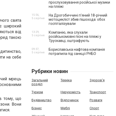
прослуховування російської музики
на пляжі
15:56,
На Дрогобиччині п'яний 18-річний
5 серпня
мотоцикліст збив пішохода: обох
чого свята
госпіталізували
ує широкий
няються від
13:29,
Компанію, яка слухали
5 серпня
російськомовні пісні на пляжі у
перед такою
Трускавці, оштрафують
09:37,
Бориславська нафтова компанія
дитинство,
5 серпня
потрапила під санкції РНБО
яти на себе
Рубрики новин
ячий мрець
Загальний
Техніка
Здоров'я
 основними
розділ
Туризм
Нерухомість
Транспорт
в тому, що
Будівництво
Відпочинок
Розваги
зони. Вони
Бізнес
Меблі
Спорт
атися.