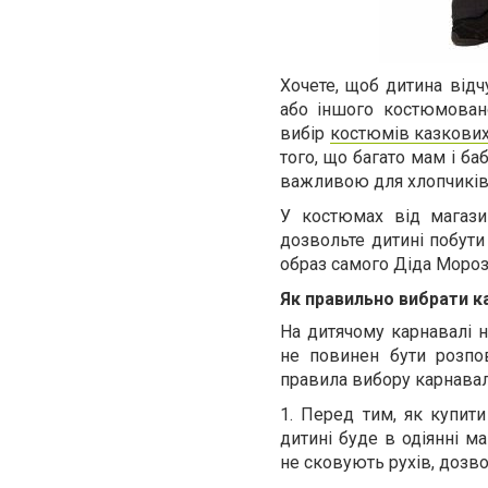
Хочете, щоб дитина відч
або іншого костюмован
вибір
костюмів казкових
того, що багато мам і б
важливою для хлопчиків 
У костюмах від магази
дозвольте дитині побути
образ самого Діда Мороз
Як правильно вибрати 
На дитячому карнавалі 
не повинен бути розпо
правила вибору карнавал
1. Перед тим, як купити
дитині буде в одіянні м
не сковують рухів, дозво