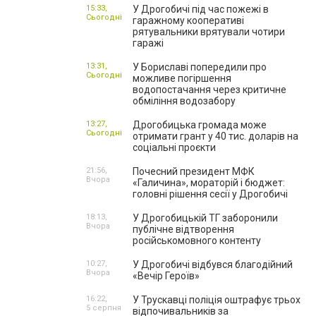
15:33,
У Дрогобичі під час пожежі в
Сьогодні
гаражному кооперативі
рятувальники врятували чотири
гаражі
13:31,
У Бориславі попередили про
Сьогодні
можливе погіршення
водопостачання через критичне
обміління водозабору
13:27,
Дрогобицька громада може
Сьогодні
отримати грант у 40 тис. доларів на
соціальні проєкти
21:56,
Почесний президент МФК
Вчора
«Галичина», мораторій і бюджет:
головні рішення сесії у Дрогобичі
18:13,
У Дрогобицькій ТГ заборонили
Вчора
публічне відтворення
російськомовного контенту
10:27,
У Дрогобичі відбувся благодійний
Вчора
«Вечір Героїв»
16:22,
У Трускавці поліція оштрафує трьох
5 серпня
відпочивальників за