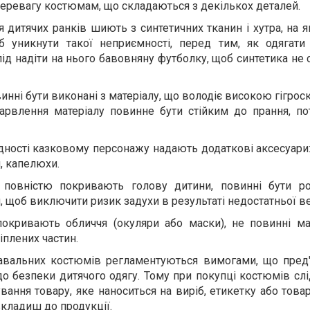
 перевагу костюмам, що складаються з декількох деталей.
 дитячих ранків шиють з синтетичних тканин і хутра, на я
б уникнути такої неприємності, перед тим, як одягат
ід надіти на нього бавовняну футболку, щоб синтетика не 
инні бути виконані з матеріалу, що володіє високою гігроск
арвлення матеріалу повинне бути стійким до прання, пот
дності казковому персонажу надають додаткові аксесуари:
, капелюхи.
 повністю покривають голову дитини, повинні бути ро
 щоб виключити ризик задухи в результаті недостатньої ве
покривають обличчя (окуляри або маски), не повинні ма
іплених частин.
навальних костюмів регламентуються вимогами, що пред
о безпеки дитячого одягу. Тому при покупці костюмів сл
вання товару, яке наноситься на виріб, етикетку або това
вкладиш до продукції.