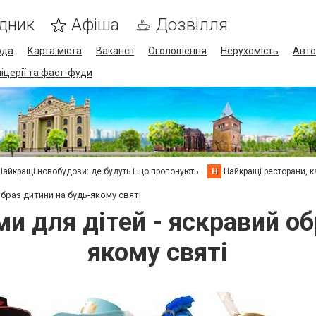
дник
Афіша
Дозвілля
ода
Карта міста
Вакансії
Оголошення
Нерухомість
Авто
піцерії та фаст-фуди
Найкращі новобудови: де будуть і що пропонують
Н
Найкращі ресторани, ка
браз дитини на будь-якому святі
и для дітей - яскравий об
якому святі