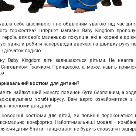
увала себе щасливою і не обділеним увагою під час дитя
ого торжества? Інтернет магазин Baby Kingdom пропон
 героїв
для своїх маленьких покупців, які в корені відріз
абусі звикли робити напередодні ввечері на швидку руку 
і дівчаток подією.
ну Baby Kingdom діти залишаються дітьми. Не квапте 
 Сніговиком, Їжачком, Принцесою, а, може, навіть примір
а!
карнавальний костюм для дитини?
навіть найлютіший монстр повинен бути безпечним, а ход
всюджувачем зомбі-вірусу. Вам варто ознайомитися з
ьні костюми для дітей.
 новорічні костюми для дітей, ви повинні переконатися 
аксимально комфортно. Найоптимальніші моделі - комбіне
ляючи дітям бігати і танцювати, не будуть сповзати і задир