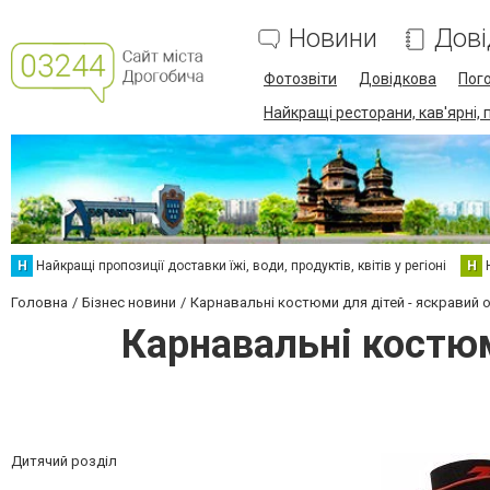
Новини
Дові
Фотозвіти
Довідкова
Пог
Найкращі ресторани, кав'ярні, 
Н
Найкращі пропозиції доставки їжі, води, продуктів, квітів у регіоні
Н
Головна
Бізнес новини
Карнавальні костюми для дітей - яскравий о
Карнавальні костюм
Дитячий розділ