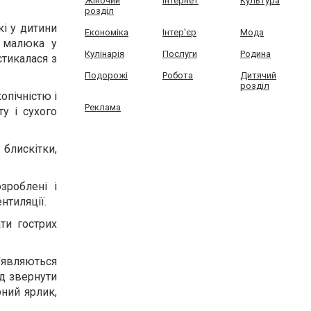
Жіночий
Інтернет
Культура
розділ
кі у дитини
Економіка
Інтер'єр
Мода
и малюка у
Кулінарія
Послуги
Родина
стикалася з
Подорожі
Робота
Дитячий
розділ
опічністю і
Реклама
у і сухого
 блискітки,
зроблені і
нтиляції.
ти гострих
'являються
ід звернути
рний ярлик,