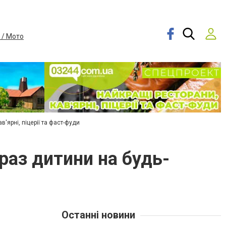
 / Мото
в'ярні, піцерії та фаст-фуди
раз дитини на будь-
Останні новини