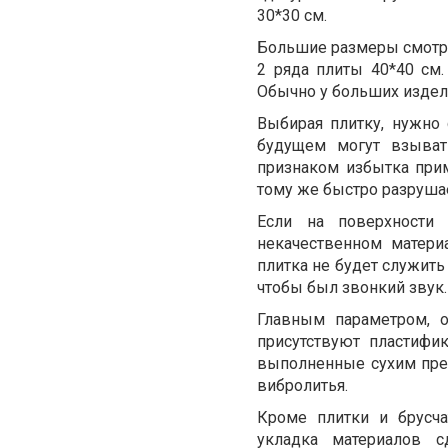
30*30 см.
Большие размеры смотрят
2 ряда плиты 40*40 см
Обычно у больших издели
Выбирая плитку, нужно
будущем могут взыват
признаком избытка прим
тому же быстро разрушае
Если на поверхности 
некачественном матери
плитка не будет служить
чтобы был звонкий звук.
Главным параметром, о
присутствуют пластифи
выполненные сухим пре
вибролитья.
Кроме плитки и брусч
укладка материалов с