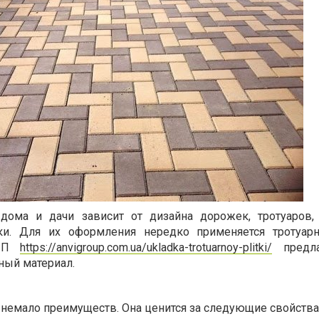
дома и дачи зависит от дизайна дорожек, тротуаров,
ки. Для их оформления нередко применяется тротуарн
УПП
https://anvigroup.com.ua/ukladka-trotuarnoy-plitki/
предла
ный материал.
 немало преимуществ. Она ценится за следующие свойства