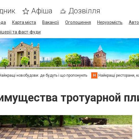
дник
Афіша
Дозвілля
ода
Карта міста
Вакансії
Оголошення
Нерухомість
Авто
піцерії та фаст-фуди
Найкращі новобудови: де будуть і що пропонують
Н
Найкращі ресторани, ка
имущества тротуарной пл