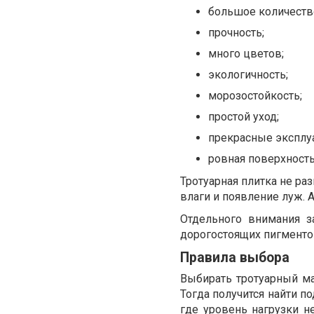
большое количеств
прочность;
много цветов;
экологичность;
морозостойкость;
простой уход;
прекрасные эксплу
ровная поверхность
Тротуарная плитка не ра
влаги и появление луж. 
Отдельного внимания з
дорогостоящих пигментов
Правила выбора
Выбирать тротуарный ма
Тогда получится найти п
где уровень нагрузки н