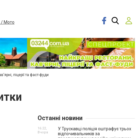
 / Мото
в'ярні, піцерії та фаст-фуди
итки
Останні новини
16:22,
У Трускавці поліція оштрафує трьох
Вчора
відпочивальників за