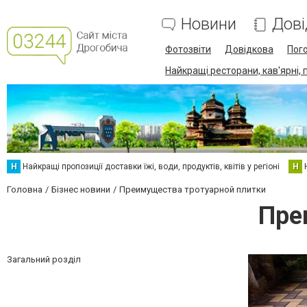
Новини
Дові
Фотозвіти
Довідкова
Пог
Найкращі ресторани, кав'ярні, 
Н
Найкращі пропозиції доставки їжі, води, продуктів, квітів у регіоні
Н
Головна
Бізнес новини
Преимущества тротуарной плитки
Пре
Загальний розділ