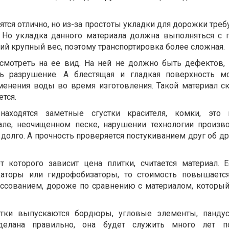
ся отлично, но из-за простоты укладки для дорожки треб
. Но укладка данного материала должна выполняться с 
й крупный вес, поэтому транспортировка более сложная.
 смотреть на ее вид. На ней не должно быть дефектов,
ь разрушение. А блестящая и гладкая поверхность м
енения воды во время изготовления. Такой материал ск
тся.
находятся заметные сгустки красителя, комки, это 
але, неочищенном песке, нарушении технологии произво
 долго. А прочность проверяется постукиванием друг об др
т которого зависит цена плитки, считается материал. 
каторы или гидрофобизаторы, то стоимость повышается
ссованием, дороже по сравнению с материалом, который
атки выпускаются бордюры, угловые элементы, пандус
делана правильно, она будет служить много лет п