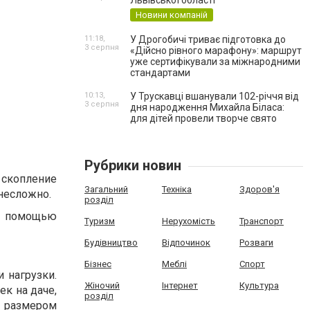
Львівської області
Новини компаній
11:18,
У Дрогобичі триває підготовка до
3 серпня
«Дійсно рівного марафону»: маршрут
уже сертифікували за міжнародними
стандартами
10:13,
У Трускавці вшанували 102-річчя від
3 серпня
дня народження Михайла Біласа:
для дітей провели творче свято
Рубрики новин
о скопление
Загальний
Техніка
Здоров'я
 несложно.
розділ
 с помощью
Туризм
Нерухомість
Транспорт
Будівництво
Відпочинок
Розваги
Бізнес
Меблі
Спорт
 нагрузки.
Жіночий
Інтернет
Культура
ек на даче,
розділ
и размером