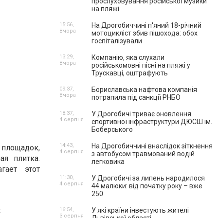
прослуховування російської музики
на пляжі
15:56,
На Дрогобиччині п'яний 18-річний
Вчора
мотоцикліст збив пішохода: обох
госпіталізували
13:29,
Компанію, яка слухали
Вчора
російськомовні пісні на пляжі у
Трускавці, оштрафують
09:37,
Бориславська нафтова компанія
Вчора
потрапила під санкції РНБО
18:37,
У Дрогобичі триває оновлення
4 серпня
спортивної інфраструктури ДЮСШ ім.
Боберського
14:43,
На Дрогобиччині внаслідок зіткнення
 площадок,
4 серпня
з автобусом травмований водій
ая плитка.
легковика
гает этот
11:30,
У Дрогобичі за липень народилося
4 серпня
44 малюки: від початку року – вже
250
:
16:54,
У які країни інвестують жителі
3 серпня