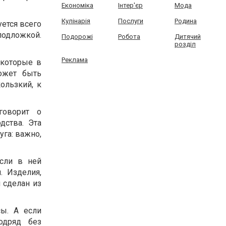
Економіка
Інтер'єр
Мода
Кулінарія
Послуги
Родина
уется всего
подложкой.
Подорожі
Робота
Дитячий
розділ
Реклама
 которые в
ожет быть
ользкий, к
говорит о
дства. Эта
уга: важно,
Если в ней
. Изделия,
 сделан из
ы. А если
одряд без