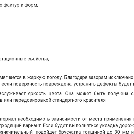
о фактур и форм;
атационные свойства;
.
змягчается в жаркую погоду. Благодаря зазорам исключен
А если поверхность повреждена, устранить дефекты будет
аслуживает яркость цвета. Она может быть получена
 или передозировкой стандартного красителя.
териал необходимо в зависимости от места применения и
одходящий вариант. Если будет выполняться укладка дорож
езначительный, подойдет брусчатка толщиной до 30 мм 