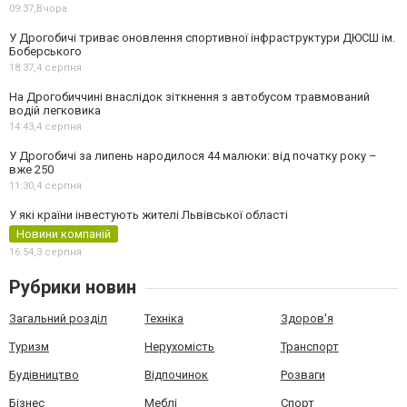
09:37,
Вчора
У Дрогобичі триває оновлення спортивної інфраструктури ДЮСШ ім.
Боберського
18:37,
4 серпня
На Дрогобиччині внаслідок зіткнення з автобусом травмований
водій легковика
14:43,
4 серпня
У Дрогобичі за липень народилося 44 малюки: від початку року –
вже 250
11:30,
4 серпня
У які країни інвестують жителі Львівської області
Новини компаній
16:54,
3 серпня
Рубрики новин
Загальний розділ
Техніка
Здоров'я
Туризм
Нерухомість
Транспорт
Будівництво
Відпочинок
Розваги
Бізнес
Меблі
Спорт