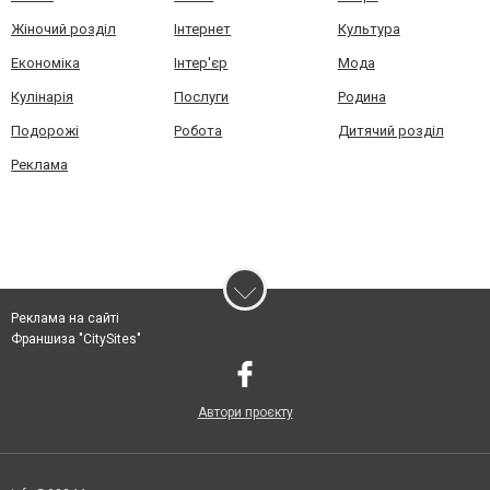
Жіночий розділ
Інтернет
Культура
Економіка
Інтер'єр
Мода
Кулінарія
Послуги
Родина
Подорожі
Робота
Дитячий розділ
Реклама
Реклама на сайті
Франшиза "CitySites"
Автори проєкту