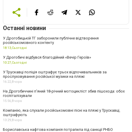
Останні новини
У Дрогобицькій ТГ заборонили публічне відтворення
російськомовного контенту
18:13,
Сьогодні
У Дрогобичі відбувся благодійний «Вечір Героїв»
10:27,
Сьогодні
У Трускавці поліція оштрафує трьох відпочивальників за
прослуховування російської музики на пляжі
16:22,
Вчора
На Дрогобиччині п'яний 18-річний мотоцикліст збив пішохода: обох
госпіталізували
15:56,
Вчора
Компанію, яка слухали російськомовні пісні на пляжі у Трускавці,
оштрафують
13:29,
Вчора
Бориславська нафтова компанія потрапила під санкції РНБО