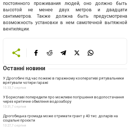
постоянного проживания людей, оно должно быть
высотой не менее двух метров и двадцати
сантиметров. Также должна быть предусмотрена
возможность установки в нем самотечной вытяжной
вентиляции.
Останні новини
У Дрогобичі під час пожежі в гаражному кооперативі рятувальники
врятували чотири гаражі
15:33,
7 серпня
У Бориславі попередили про можливе погіршення водопостачання
через критичне обміління водозабору
13:31,
7 серпня
Дрогобицька громада може отримати грант у 40 тис. доларів на
соціальні проєкти
13:27,
7 серпня