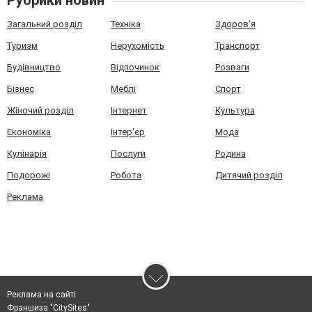
Рубрики новин
Загальний розділ
Техніка
Здоров'я
Туризм
Нерухомість
Транспорт
Будівництво
Відпочинок
Розваги
Бізнес
Меблі
Спорт
Жіночий розділ
Інтернет
Культура
Економіка
Інтер'єр
Мода
Кулінарія
Послуги
Родина
Подорожі
Робота
Дитячий розділ
Реклама
Реклама на сайті
Франшиза "CitySites"