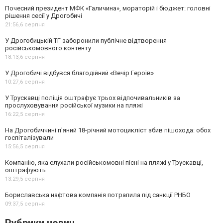
Почесний президент МФК «Галичина», мораторій і бюджет: головні
рішення сесії у Дрогобичі
21:56,
6 серпня
У Дрогобицькій ТГ заборонили публічне відтворення
російськомовного контенту
18:13,
6 серпня
У Дрогобичі відбувся благодійний «Вечір Героїв»
10:27,
6 серпня
У Трускавці поліція оштрафує трьох відпочивальників за
прослуховування російської музики на пляжі
16:22,
5 серпня
На Дрогобиччині п'яний 18-річний мотоцикліст збив пішохода: обох
госпіталізували
15:56,
5 серпня
Компанію, яка слухали російськомовні пісні на пляжі у Трускавці,
оштрафують
13:29,
5 серпня
Бориславська нафтова компанія потрапила під санкції РНБО
09:37,
5 серпня