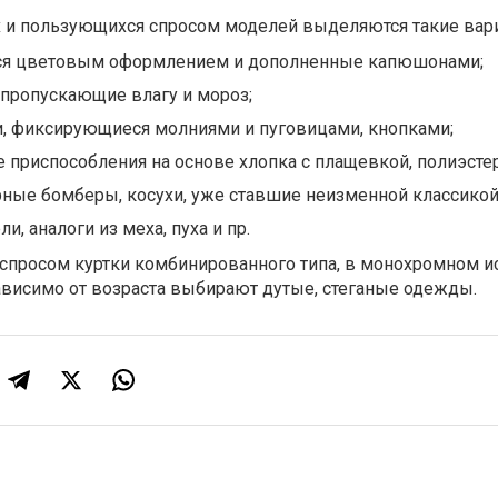
 и пользующихся спросом моделей выделяются такие вар
ся цветовым оформлением и дополненные капюшонами;
 пропускающие влагу и мороз;
и, фиксирующиеся молниями и пуговицами, кнопками;
 приспособления на основе хлопка с плащевкой, полиэстер
ные бомберы, косухи, уже ставшие неизменной классикой
, аналоги из меха, пуха и пр.
 спросом куртки комбинированного типа, в монохромном и
исимо от возраста выбирают дутые, стеганые одежды.