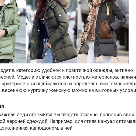
одят в категорию удобной и практичной одежды, активно
весной. Модели отличаются плотностью материалов, налич
их критериев они подбираются на определенный температу
ь
весеннюю курточку женскую
можно на выгодных условия
ия
аждая леди стремится выглядеть стильно, пополнив свой
ной верхней одеждой. Например, для стиля кэжуал оптима
 дополненная капюшоном, в ней: