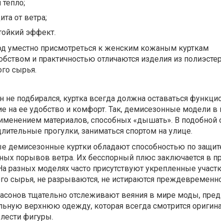
 тепло;
та от ветра;
тойкий эффект.
од уместно присмотреться к женским кожаным курткам
обством и практичностью отличаются изделия из полиэстер
ого сырья.
н не подбирался, куртка всегда должна оставаться функци
е на ее удобство и комфорт. Так, демисезонные модели в
рименением материалов, способных «дышать». В подобной
длительные прогулки, заниматься спортом на улице.
е демисезонные куртки обладают способностью по защит
ных порывов ветра. Их бесспорный плюс заключается в п
а разных моделях часто присутствуют укрепленные участк
го сырья, не разрываются, не истираются преждевременно
асонов тщательно отслеживают веяния в мире моды, пред
льную верхнюю одежду, которая всегда смотрится оригин
елести фигуры.