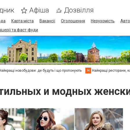
дник
Афіша
Дозвілля
ода
Карта міста
Вакансії
Оголошення
Нерухомість
Авто
піцерії та фаст-фуди
Найкращі новобудови: де будуть і що пропонують
Н
Найкращі ресторани, ка
тильных и модных женски