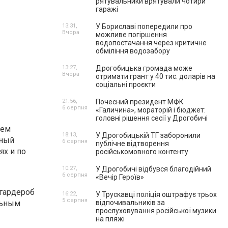
рятувальники врятували чотири
гаражі
13:31,
У Бориславі попередили про
Вчора
можливе погіршення
водопостачання через критичне
обміління водозабору
13:27,
Дрогобицька громада може
Вчора
отримати грант у 40 тис. доларів на
соціальні проєкти
21:56,
Почесний президент МФК
6 серпня
«Галичина», мораторій і бюджет:
головні рішення сесії у Дрогобичі
ием
18:13,
У Дрогобицькій ТГ заборонили
рный
6 серпня
публічне відтворення
х и по
російськомовного контенту
10:27,
У Дрогобичі відбувся благодійний
6 серпня
«Вечір Героїв»
 гардероб
16:22,
У Трускавці поліція оштрафує трьох
5 серпня
льным
відпочивальників за
прослуховування російської музики
на пляжі