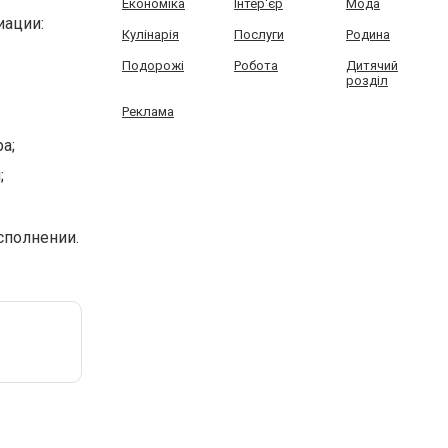
Економіка
Інтер'єр
Мода
иации:
Кулінарія
Послуги
Родина
Подорожі
Робота
Дитячий
розділ
Реклама
а;
;
сполнении.