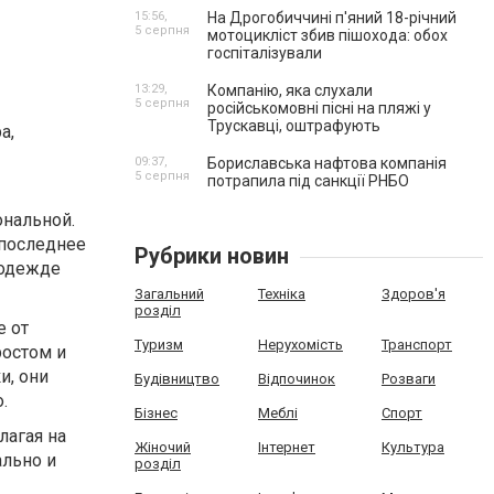
15:56,
На Дрогобиччині п'яний 18-річний
5 серпня
мотоцикліст збив пішохода: обох
госпіталізували
13:29,
Компанію, яка слухали
5 серпня
російськомовні пісні на пляжі у
Трускавці, оштрафують
а,
09:37,
Бориславська нафтова компанія
5 серпня
потрапила під санкції РНБО
ональной.
 последнее
Рубрики новин
 одежде
Загальний
Техніка
Здоров'я
розділ
е от
Туризм
Нерухомість
Транспорт
ростом и
и, они
Будівництво
Відпочинок
Розваги
.
Бізнес
Меблі
Спорт
лагая на
Жіночий
Інтернет
Культура
ально и
розділ