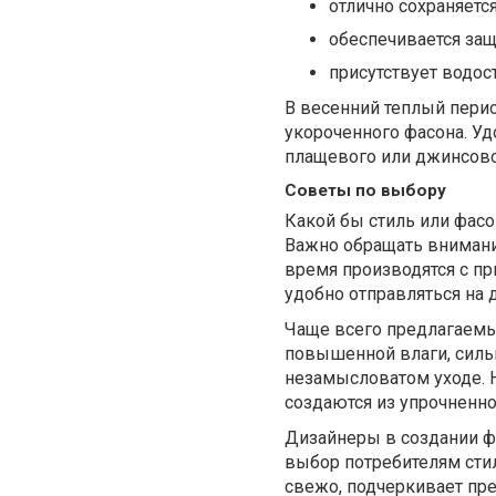
отлично сохраняется
обеспечивается защи
присутствует водос
В весенний теплый пери
укороченного фасона. Уд
плащевого или джинсов
Советы по выбору
Какой бы стиль или фасо
Важно обращать внимани
время производятся с п
удобно отправляться на 
Чаще всего предлагаемы
повышенной влаги, силь
незамысловатом уходе. Н
создаются из упрочненно
Дизайнеры в создании ф
выбор потребителям сти
свежо, подчеркивает пр