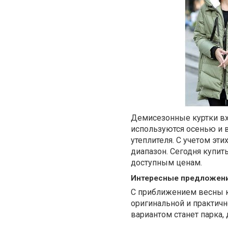
Демисезонные куртки вх
используются осенью и 
утеплителя. С учетом эт
диапазон. Сегодня купит
доступным ценам.
Интересные предложен
С приближением весны к
оригинальной и практич
вариантом станет парка,