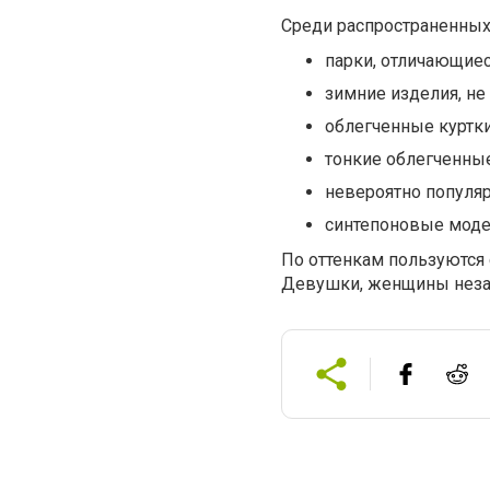
Среди распространенных
парки, отличающие
зимние изделия, не
облегченные куртк
тонкие облегченные
невероятно популяр
синтепоновые модели
По оттенкам пользуются
Девушки, женщины незав