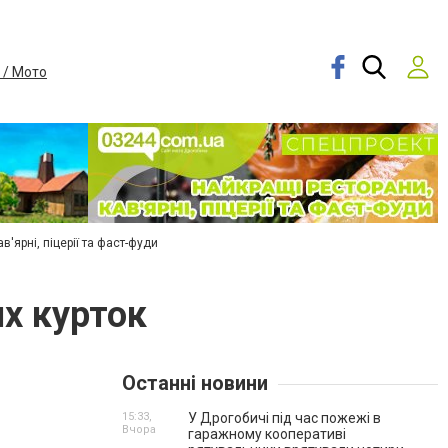
 / Мото
в'ярні, піцерії та фаст-фуди
х курток
Останні новини
15:33,
У Дрогобичі під час пожежі в
Вчора
гаражному кооперативі