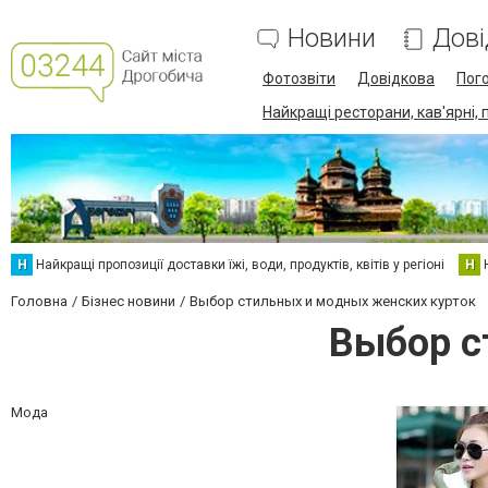
Новини
Дові
Фотозвіти
Довідкова
Пог
Найкращі ресторани, кав'ярні, 
Н
Найкращі пропозиції доставки їжі, води, продуктів, квітів у регіоні
Н
Головна
Бізнес новини
Выбор стильных и модных женских курток
Выбор с
Мода