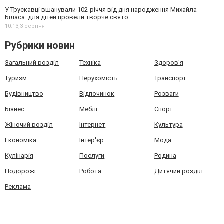
У Трускавці вшанували 102-річчя від дня народження Михайла
Біласа: для дітей провели творче свято
10:13,
3 серпня
Рубрики новин
Загальний розділ
Техніка
Здоров'я
Туризм
Нерухомість
Транспорт
Будівництво
Відпочинок
Розваги
Бізнес
Меблі
Спорт
Жіночий розділ
Інтернет
Культура
Економіка
Інтер'єр
Мода
Кулінарія
Послуги
Родина
Подорожі
Робота
Дитячий розділ
Реклама