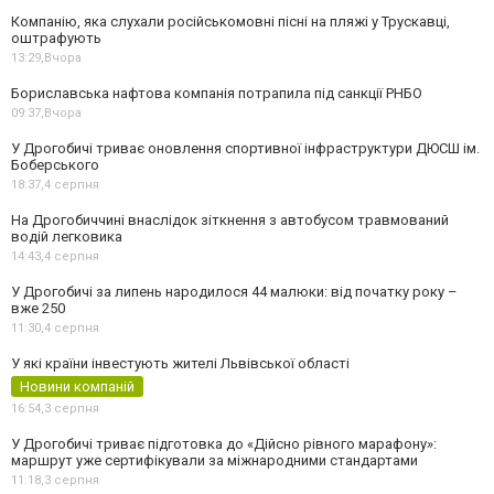
Компанію, яка слухали російськомовні пісні на пляжі у Трускавці,
оштрафують
13:29,
Вчора
Бориславська нафтова компанія потрапила під санкції РНБО
09:37,
Вчора
У Дрогобичі триває оновлення спортивної інфраструктури ДЮСШ ім.
Боберського
18:37,
4 серпня
На Дрогобиччині внаслідок зіткнення з автобусом травмований
водій легковика
14:43,
4 серпня
У Дрогобичі за липень народилося 44 малюки: від початку року –
вже 250
11:30,
4 серпня
У які країни інвестують жителі Львівської області
Новини компаній
16:54,
3 серпня
У Дрогобичі триває підготовка до «Дійсно рівного марафону»:
маршрут уже сертифікували за міжнародними стандартами
11:18,
3 серпня