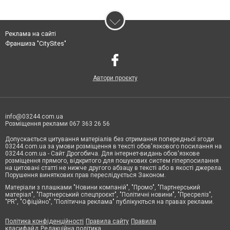
Реклама на сайті
Франшиза "CitySites"
Автори проєкту
info@03244.com.ua
Розміщення реклами 067 363 26 56
Допускається цитування матеріалів без отримання попередньої згоди
03244.com.ua за умови розміщення в тексті обов'язкового посилання на
03244.com.ua - Сайт Дрогобича. Для інтернет-видань обов'язкове
розміщення прямого, відкритого для пошукових систем гіперпосилання
на цитовані статті не нижче другого абзацу в тексті або в якості джерела.
Порушення виняткових прав переслідується Законом.
Матеріали з плашками "Новини компаній", "Промо", "Партнерський
матеріал", "Партнерський спецпроєкт", "Політичні новини", "Пресреліз",
"PR", "Офіційно", "Політична реклама" публікуються на правах реклами.
Політика конфіденційності
Правила сайту
Правила
класифайд
Редакційна політика