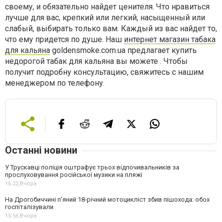
своему, и обязательно найдет ценителя. Что нравиться
лучше для вас, крепкий или легкий, насыщенный или
слабый, выбирать только вам. Каждый из вас найдет то,
что ему придется по душе. Наш
интернет магазин табака
для кальяна
goldensmoke.com.ua предлагает купить
недорогой табак для кальяна вы можете . Чтобы
получит подробну консультацию, свяжитесь с нашим
менеджером по телефону.
Останні новини
У Трускавці поліція оштрафує трьох відпочивальників за
прослуховування російської музики на пляжі
16:22,
Вчора
На Дрогобиччині п'яний 18-річний мотоцикліст збив пішохода: обох
госпіталізували
15:56,
Вчора