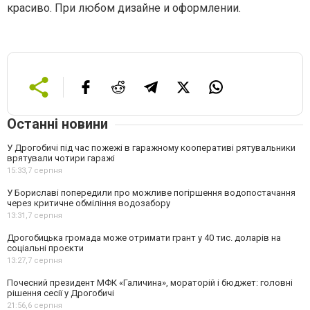
красиво. При любом дизайне и оформлении.
Останні новини
У Дрогобичі під час пожежі в гаражному кооперативі рятувальники
врятували чотири гаражі
15:33,
7 серпня
У Бориславі попередили про можливе погіршення водопостачання
через критичне обміління водозабору
13:31,
7 серпня
Дрогобицька громада може отримати грант у 40 тис. доларів на
соціальні проєкти
13:27,
7 серпня
Почесний президент МФК «Галичина», мораторій і бюджет: головні
рішення сесії у Дрогобичі
21:56,
6 серпня