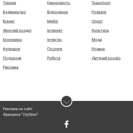
Туризм
Нерухомість
Транспорт
Будівництво
Відпочинок
Розваги
Бізнес
Меблі
Спорт
Жіночий розділ
Інтернет
Культура
Економіка
Інтер'єр
Мода
Кулінарія
Послуги
Родина
Подорожі
Робота
Дитячий розділ
Реклама
Реклама на сайті
Франшиза "CitySites"