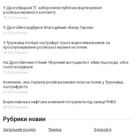
У Дрогобицькій ТГ заборонили публічне відтворення
російськомовного контенту
18:13,
6 серпня
У Дрогобичі відбувся благодійний «Вечір Героїв»
10:27,
6 серпня
У Трускавці поліція оштрафує трьох відпочивальників за
прослуховування російської музики на пляжі
16:22,
5 серпня
На Дрогобиччині п'яний 18-річний мотоцикліст збив пішохода: обох
госпіталізували
15:56,
5 серпня
Компанію, яка слухали російськомовні пісні на пляжі у Трускавці,
оштрафують
13:29,
5 серпня
Бориславська нафтова компанія потрапила під санкції РНБО
09:37,
5 серпня
Рубрики новин
Загальний розділ
Техніка
Здоров'я