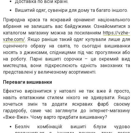
Доставка по всій країні.
Вишитий одяг, сувеніри для дому та багато іншого.
Природна краса та яскравий орнамент національного
вбрання не залишать вас байдужими. Ознайомитися з
каталогом магазину можна за посиланням
https://vzhe-
vzhe.com/
. Якщо раніше такий одяг купували лише для
сценічного образу на свята, то сьогодні вишиванки
носять з джинсами, спідницями під час прогулянки або
на роботу. Парні вишиті сорочки – це окремий вид
мистецтва, вони підкреслюють єдність закоханих та
представлені у величезному асортименті.
Переваги вишиванки
Ефектно вирізнитися у натовпі не так вже й просто,
навіть епатажним стилем нікого не здивувати. Якщо
хочеться змін та додати яскравих фарб своєму
гардеробу, саме час заглянути до інтернет-магазину
«Вже-Вже». Чому варто придбати вишиванку?
Безліч комбінацій: вишиті блузи чудово