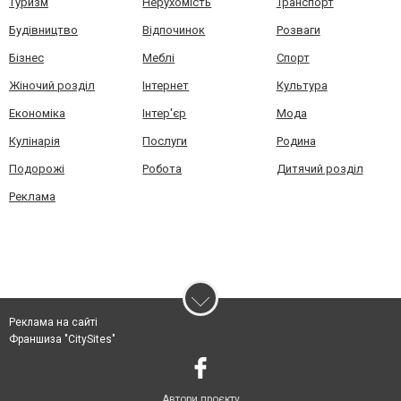
Туризм
Нерухомість
Транспорт
Будівництво
Відпочинок
Розваги
Бізнес
Меблі
Спорт
Жіночий розділ
Інтернет
Культура
Економіка
Інтер'єр
Мода
Кулінарія
Послуги
Родина
Подорожі
Робота
Дитячий розділ
Реклама
Реклама на сайті
Франшиза "CitySites"
Автори проєкту