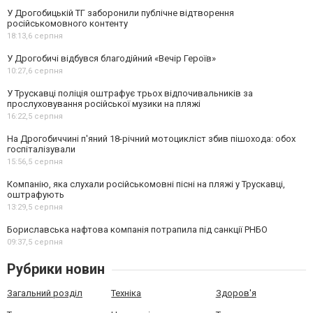
У Дрогобицькій ТГ заборонили публічне відтворення
російськомовного контенту
18:13,
6 серпня
У Дрогобичі відбувся благодійний «Вечір Героїв»
10:27,
6 серпня
У Трускавці поліція оштрафує трьох відпочивальників за
прослуховування російської музики на пляжі
16:22,
5 серпня
На Дрогобиччині п'яний 18-річний мотоцикліст збив пішохода: обох
госпіталізували
15:56,
5 серпня
Компанію, яка слухали російськомовні пісні на пляжі у Трускавці,
оштрафують
13:29,
5 серпня
Бориславська нафтова компанія потрапила під санкції РНБО
09:37,
5 серпня
Рубрики новин
Загальний розділ
Техніка
Здоров'я