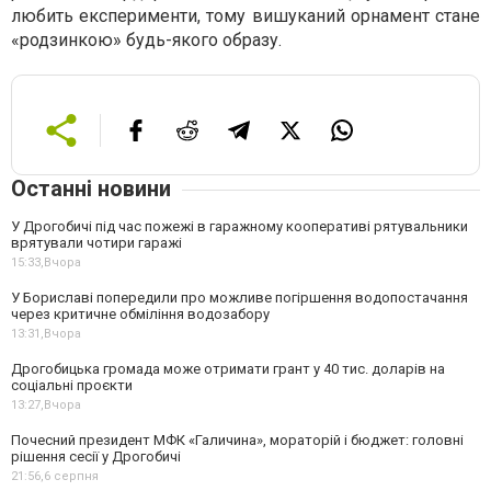
любить експерименти, тому вишуканий орнамент стане
«родзинкою» будь-якого образу.
Останні новини
У Дрогобичі під час пожежі в гаражному кооперативі рятувальники
врятували чотири гаражі
15:33,
Вчора
У Бориславі попередили про можливе погіршення водопостачання
через критичне обміління водозабору
13:31,
Вчора
Дрогобицька громада може отримати грант у 40 тис. доларів на
соціальні проєкти
13:27,
Вчора
Почесний президент МФК «Галичина», мораторій і бюджет: головні
рішення сесії у Дрогобичі
21:56,
6 серпня