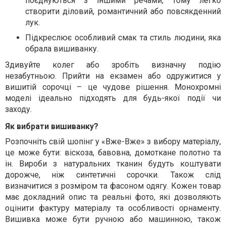
поєднуються з іншими речами, тому легко
створити діловий, романтичний або повсякденний
лук.
Підкреслює особливий смак та стиль людини, яка
обрала вишиванку.
Здивуйте колег або зробіть визначну подію
незабутньою. Прийти на екзамен або одружитися у
вишитій сорочці – це чудове рішення. Монохромні
моделі ідеально підходять для будь-якої події чи
заходу.
Як вибрати вишиванку?
Розпочніть свій шопінг у «Вже-Вже» з вибору матеріалу,
це може бути: віскоза, бавовна, домоткане полотно та
ін. Вироби з натуральних тканин будуть коштувати
дорожче, ніж синтетичні сорочки. Також слід
визначитися з розміром та фасоном одягу. Кожен товар
має докладний опис та реальні фото, які дозволяють
оцінити фактуру матеріалу та особливості орнаменту.
Вишивка може бути ручною або машинною, також