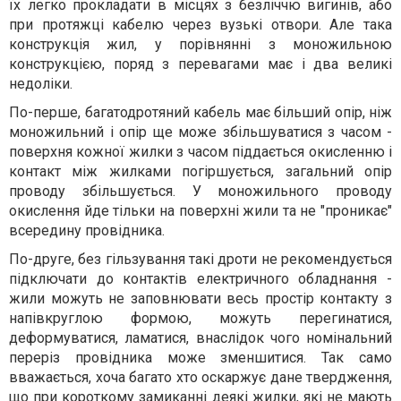
їх легко прокладати в місцях з безліччю вигинів, або
при протяжці кабелю через вузькі отвори. Але така
конструкція жил, у порівнянні з моножильною
конструкцією, поряд з перевагами має і два великі
недоліки.
По-перше, багатодротяний кабель має більший опір, ніж
моножильний і опір ще може збільшуватися з часом -
поверхня кожної жилки з часом піддається окисленню і
контакт між жилками погіршується, загальний опір
проводу збільшується. У моножильного проводу
окислення йде тільки на поверхні жили та не "проникає"
всередину провідника.
По-друге, без гільзування такі дроти не рекомендується
підключати до контактів електричного обладнання -
жили можуть не заповнювати весь простір контакту з
напівкруглою формою, можуть перегинатися,
деформуватися, ламатися, внаслідок чого номінальний
переріз провідника може зменшитися. Так само
вважається, хоча багато хто оскаржує дане твердження,
що при короткому замиканні деякі жилки, які не мають