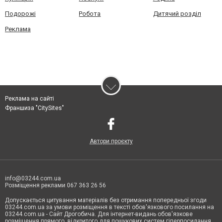
Подорожі
Робота
Дитячий розділ
Реклама
Реклама на сайті
Франшиза "CitySites"
Автори проєкту
info@03244.com.ua
Розміщення реклами 067 363 26 56
Допускається цитування матеріалів без отримання попередньої згоди
03244.com.ua за умови розміщення в тексті обов'язкового посилання на
03244.com.ua - Сайт Дрогобича. Для інтернет-видань обов'язкове
розміщення прямого, відкритого для пошукових систем гіперпосилання