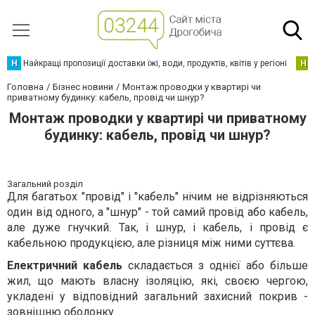
Н
Найкращі пропозиції доставки їжі, води, продуктів, квітів у регіоні
Н
Головна
Бізнес новини
Монтаж проводки у квартирі чи
приватному будинку: кабель, провід чи шнур?
Монтаж проводки у квартирі чи приватному
будинку: кабель, провід чи шнур?
Загальний розділ
Для багатьох "провід" і "кабель" нічим не відрізняються
один від одного, а "шнур" - той самий провід або кабель,
але дуже гнучкий. Так, і шнур, і кабель, і провід є
кабельною продукцією, але різниця між ними суттєва.
Електричний кабель
складається з однієї або більше
жил, що мають власну ізоляцію, які, своєю чергою,
укладені у відповідний загальний захисний покрив -
зовнішню оболонку.