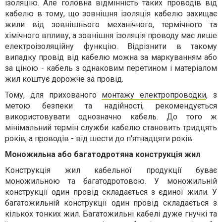
ізоляцію. Але головна відмінність таких проводів від
кабелю в тому, що зовнішня ізоляція кабелю захищає
жили від зовнішнього механічного, термічного та
хімічного впливу, а зовнішня ізоляція проводу має лише
електроізоляційну функцію. Відрізнити в такому
випадку провід від кабелю можна за маркуванням або
за ціною - кабель з однаковим перетином і матеріалом
жил коштує дорожче за провід.
Тому, для прихованого
монтажу електропроводки
, з
метою безпеки та надійності, рекомендується
використовувати однозначно кабель. До того ж
мінімальний термін служби кабелю становить тридцять
років, а проводів - від шести до п'ятнадцяти років.
Моножильна або багатодротяна конструкція жил
Конструкція жил кабельної продукції буває
моножильною та багатодротовою. У моножильній
конструкції один провід складається з єдиної жили. У
багатожильній конструкції один провід складається з
кількох тонких жил. Багатожильні кабелі дуже гнучкі та