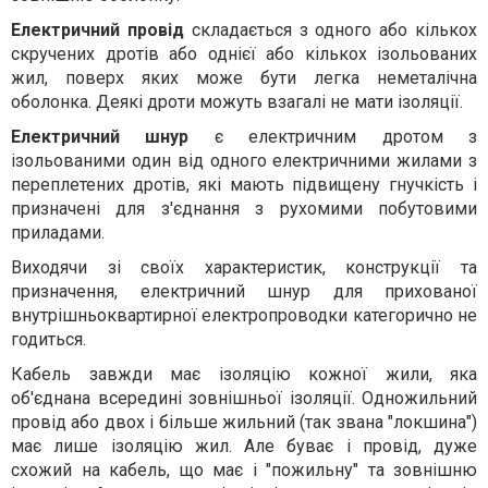
Електричний провід
складається з одного або кількох
скручених дротів або однієї або кількох ізольованих
жил, поверх яких може бути легка неметалічна
оболонка. Деякі дроти можуть взагалі не мати ізоляції.
Електричний шнур
є електричним дротом з
ізольованими один від одного електричними жилами з
переплетених дротів, які мають підвищену гнучкість і
призначені для з'єднання з рухомими побутовими
приладами.
Виходячи зі своїх характеристик, конструкції та
призначення, електричний шнур для прихованої
внутрішньоквартирної електропроводки категорично не
годиться.
Кабель завжди має ізоляцію кожної жили, яка
об'єднана всередині зовнішньої ізоляції. Одножильний
провід або двох і більше жильний (так звана "локшина")
має лише ізоляцію жил. Але буває і провід, дуже
схожий на кабель, що має і "пожильну" та зовнішню