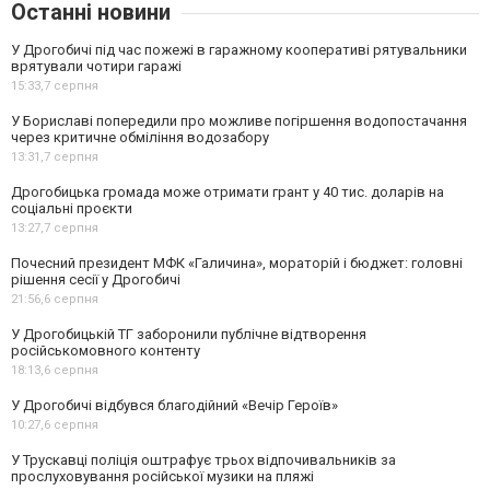
Останні новини
У Дрогобичі під час пожежі в гаражному кооперативі рятувальники
врятували чотири гаражі
15:33,
7 серпня
У Бориславі попередили про можливе погіршення водопостачання
через критичне обміління водозабору
13:31,
7 серпня
Дрогобицька громада може отримати грант у 40 тис. доларів на
соціальні проєкти
13:27,
7 серпня
Почесний президент МФК «Галичина», мораторій і бюджет: головні
рішення сесії у Дрогобичі
21:56,
6 серпня
У Дрогобицькій ТГ заборонили публічне відтворення
російськомовного контенту
18:13,
6 серпня
У Дрогобичі відбувся благодійний «Вечір Героїв»
10:27,
6 серпня
У Трускавці поліція оштрафує трьох відпочивальників за
прослуховування російської музики на пляжі