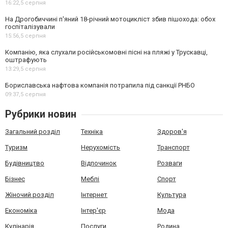
16:22,
5 серпня
На Дрогобиччині п'яний 18-річний мотоцикліст збив пішохода: обох
госпіталізували
15:56,
5 серпня
Компанію, яка слухали російськомовні пісні на пляжі у Трускавці,
оштрафують
13:29,
5 серпня
Бориславська нафтова компанія потрапила під санкції РНБО
09:37,
5 серпня
Рубрики новин
Загальний розділ
Техніка
Здоров'я
Туризм
Нерухомість
Транспорт
Будівництво
Відпочинок
Розваги
Бізнес
Меблі
Спорт
Жіночий розділ
Інтернет
Культура
Економіка
Інтер'єр
Мода
Кулінарія
Послуги
Родина