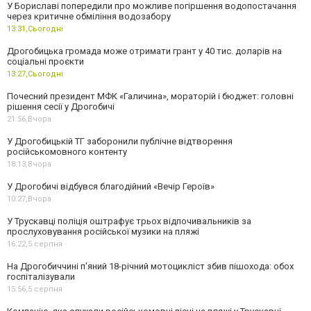
У Бориславі попередили про можливе погіршення водопостачання
через критичне обміління водозабору
13:31,
Сьогодні
Дрогобицька громада може отримати грант у 40 тис. доларів на
соціальні проєкти
13:27,
Сьогодні
Почесний президент МФК «Галичина», мораторій і бюджет: головні
рішення сесії у Дрогобичі
21:56,
Вчора
У Дрогобицькій ТГ заборонили публічне відтворення
російськомовного контенту
18:13,
Вчора
У Дрогобичі відбувся благодійний «Вечір Героїв»
10:27,
Вчора
У Трускавці поліція оштрафує трьох відпочивальників за
прослуховування російської музики на пляжі
16:22,
5 серпня
На Дрогобиччині п'яний 18-річний мотоцикліст збив пішохода: обох
госпіталізували
15:56,
5 серпня