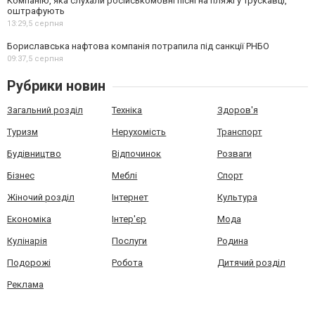
Компанію, яка слухали російськомовні пісні на пляжі у Трускавці,
оштрафують
13:29,
5 серпня
Бориславська нафтова компанія потрапила під санкції РНБО
09:37,
5 серпня
Рубрики новин
Загальний розділ
Техніка
Здоров'я
Туризм
Нерухомість
Транспорт
Будівництво
Відпочинок
Розваги
Бізнес
Меблі
Спорт
Жіночий розділ
Інтернет
Культура
Економіка
Інтер'єр
Мода
Кулінарія
Послуги
Родина
Подорожі
Робота
Дитячий розділ
Реклама