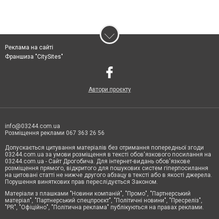
Реклама на сайті
Франшиза "CitySites"
Автори проєкту
info@03244.com.ua
Розміщення реклами 067 363 26 56
Допускається цитування матеріалів без отримання попередньої згоди
03244.com.ua за умови розміщення в тексті обов'язкового посилання на
03244.com.ua - Сайт Дрогобича. Для інтернет-видань обов'язкове
розміщення прямого, відкритого для пошукових систем гіперпосилання
на цитовані статті не нижче другого абзацу в тексті або в якості джерела.
Порушення виняткових прав переслідується Законом.
Матеріали з плашками "Новини компаній", "Промо", "Партнерський
матеріал", "Партнерський спецпроєкт", "Політичні новини", "Пресреліз",
"PR", "Офіційно", "Політична реклама" публікуються на правах реклами.