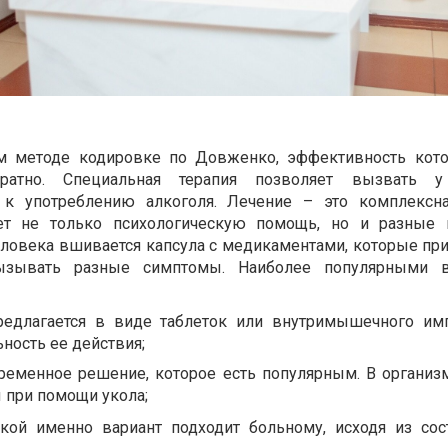
м методе кодировке по Довженко, эффективность кот
ратно. Специальная терапия позволяет вызвать у
к употреблению алкоголя. Лечение – это комплексна
ет не только психологическую помощь, но и разные 
еловека вшивается капсула с медикаментами, которые при
ызывать разные симптомы. Наиболее популярными в
редлагается в виде таблеток или внутримышечного имп
ьность ее действия;
временное решение, которое есть популярным. В организ
 при помощи укола;
акой именно вариант подходит больному, исходя из сос