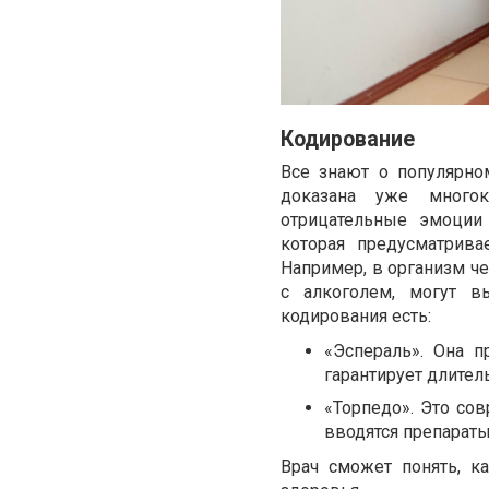
Кодирование
Все знают о популярно
доказана уже многок
отрицательные эмоции 
которая предусматрива
Например, в организм ч
с алкоголем, могут в
кодирования есть:
«Эспераль». Она п
гарантирует длител
«Торпедо». Это со
вводятся препараты
Врач сможет понять, к