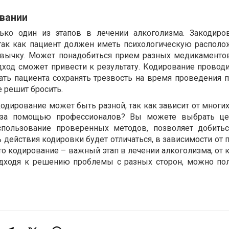
овании
ько один из этапов в лечении алкоголизма. Закодир
так как пациент должен иметь психологическую располо
ивычку. Может понадобиться прием разных медикаментов
ход сможет привести к результату. Кодирование проводи
ать пациента сохранять трезвость на время проведения п
не решит бросить.
дирование может быть разной, так как зависит от многих
 за помощью профессионалов? Вы можете выбрать цен
пользование проверенных методов, позволяет добить
ь действия кодировки будет отличаться, в зависимости от 
то кодирование – важный этап в лечении алкоголизма, от 
одходя к решению проблемы с разных сторон, можно по