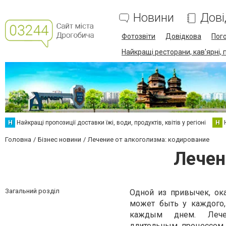
Новини
Дові
Фотозвіти
Довідкова
Пог
Найкращі ресторани, кав'ярні, 
Н
Найкращі пропозиції доставки їжі, води, продуктів, квітів у регіоні
Н
Головна
Бізнес новини
Лечение от алкоголизма: кодирование
Лечен
Загальний розділ
Одной из привычек, ок
может быть у каждого, 
каждым днем. Леч
длительным процессом,