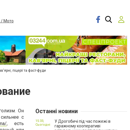
 / Мото
в'ярні, піцерії та фаст-фуди
ование
Останні новини
голизм. Он
 сильнее с
15:33,
У Дрогобичі під час пожежі в
zma/
, есть
Сьогодні
гаражному кооперативі
тозный или