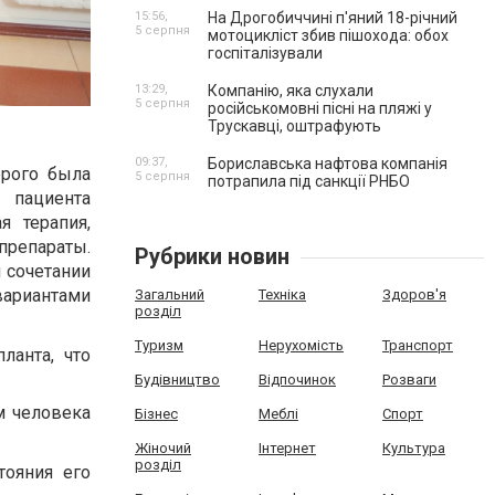
15:56,
На Дрогобиччині п'яний 18-річний
5 серпня
мотоцикліст збив пішохода: обох
госпіталізували
13:29,
Компанію, яка слухали
5 серпня
російськомовні пісні на пляжі у
Трускавці, оштрафують
09:37,
Бориславська нафтова компанія
орого была
5 серпня
потрапила під санкції РНБО
 пациента
я терапия,
препараты.
Рубрики новин
 сочетании
ариантами
Загальний
Техніка
Здоров'я
розділ
Туризм
Нерухомість
Транспорт
ланта, что
Будівництво
Відпочинок
Розваги
м человека
Бізнес
Меблі
Спорт
Жіночий
Інтернет
Культура
розділ
тояния его