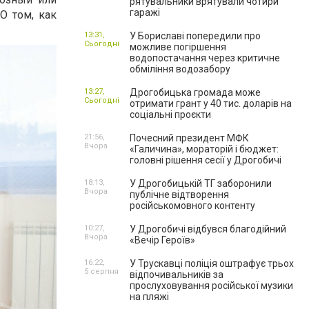
рятувальники врятували чотири
гаражі
О том, как
13:31,
У Бориславі попередили про
Сьогодні
можливе погіршення
водопостачання через критичне
обміління водозабору
13:27,
Дрогобицька громада може
Сьогодні
отримати грант у 40 тис. доларів на
соціальні проєкти
21:56,
Почесний президент МФК
Вчора
«Галичина», мораторій і бюджет:
головні рішення сесії у Дрогобичі
18:13,
У Дрогобицькій ТГ заборонили
Вчора
публічне відтворення
російськомовного контенту
10:27,
У Дрогобичі відбувся благодійний
Вчора
«Вечір Героїв»
16:22,
У Трускавці поліція оштрафує трьох
5 серпня
відпочивальників за
прослуховування російської музики
на пляжі