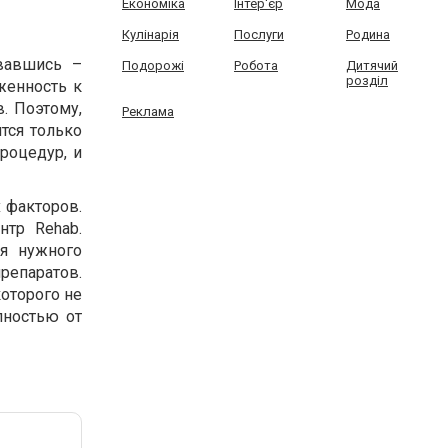
Економіка
Інтер'єр
Мода
Кулінарія
Послуги
Родина
овавшись –
Подорожі
Робота
Дитячий
розділ
женность к
. Поэтому,
Реклама
тся только
роцедур, и
 факторов.
тр Rehab.
ся нужного
препаратов.
которого не
лностью от