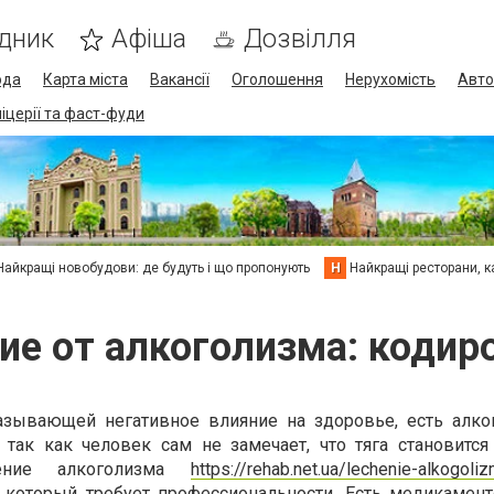
дник
Афіша
Дозвілля
ода
Карта міста
Вакансії
Оголошення
Нерухомість
Авто
піцерії та фаст-фуди
Найкращі новобудови: де будуть і що пропонують
Н
Найкращі ресторани, ка
ие от алкоголизма: кодир
азывающей негативное влияние на здоровье, есть алко
так как человек сам не замечает, что тяга становится
ение алкоголизма
https://rehab.net.ua/lechenie-alkogoli
 который требует профессиональности. Есть медикамен