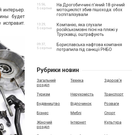
15:56,
На Дрогобиччині п'яний 18-річний
5 серпня
й интерьер.
мотоцикліст збив пішохода: обох
госпіталізували
ины будет
 исправит.
13:29,
Компанію, яка слухали
5 серпня
російськомовні пісні на пляжі у
Трускавці, оштрафують
09:37,
Бориславська нафтова компанія
5 серпня
потрапила під санкції РНБО
Рубрики новин
Загальний
Техніка
Здоров'я
розділ
Туризм
Нерухомість
Транспорт
Будівництво
Відпочинок
Розваги
Бізнес
Меблі
Спорт
Жіночий
Інтернет
Культура
розділ