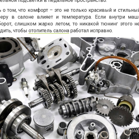
ельной подсветки в педальное пространство.
 о том, что комфорт – это не только красивый и стильны
еру в салоне влияет и температура. Если внутри маш
борот, слишком жарко летом, то никакой тюнинг этого не
дить, чтобы
отопитель салона
работал исправно.