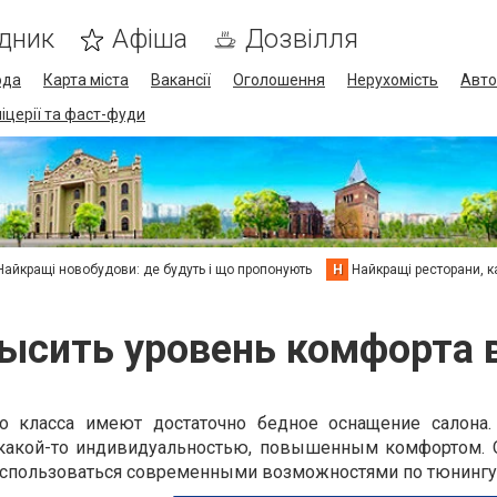
дник
Афіша
Дозвілля
ода
Карта міста
Вакансії
Оголошення
Нерухомість
Авто
піцерії та фаст-фуди
Найкращі новобудови: де будуть і що пропонують
Н
Найкращі ресторани, ка
ысить уровень комфорта 
о класса имеют достаточно бедное оснащение салона.
я какой-то индивидуальностью, повышенным комфортом. 
воспользоваться современными возможностями по тюнингу