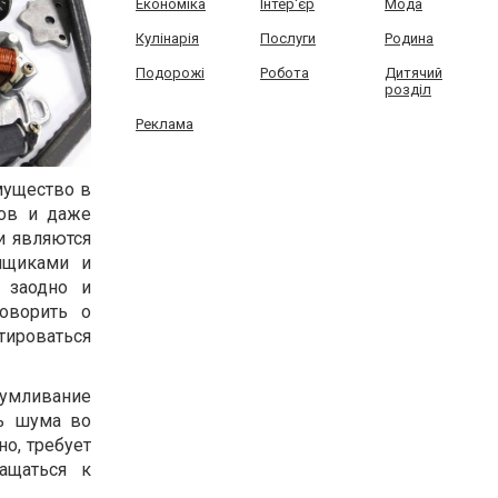
Економіка
Інтер'єр
Мода
Кулінарія
Послуги
Родина
Подорожі
Робота
Дитячий
розділ
Реклама
мущество в
тов и даже
и являются
ящиками и
 заодно и
оворить о
нтироваться
шумливание
нь шума во
о, требует
ащаться к