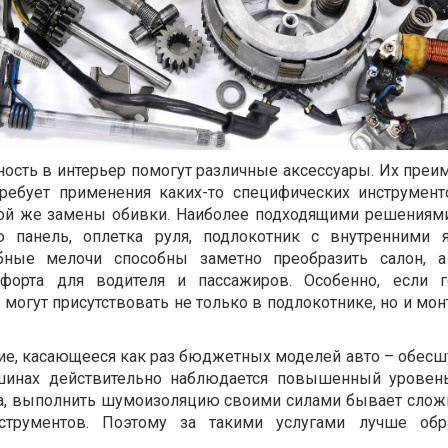
ость в интерьер помогут различные аксессуары. Их преи
 требует применения каких-то специфических инструмен
 той же замены обивки. Наиболее подходящими решениям
ю панель, оплетка руля, подлокотник с внутренними 
обные мелочи способны заметно преобразить салон, а
форта для водителя и пассажиров. Особенно, если г
 могут присутствовать не только в подлокотнике, но и мо
ие, касающееся как раз бюджетных моделей авто – обес
ашинах действительно наблюдается повышенный урове
а, выполнить шумоизоляцию своими силами бывает сложн
струментов. Поэтому за такими услугами лучше обр