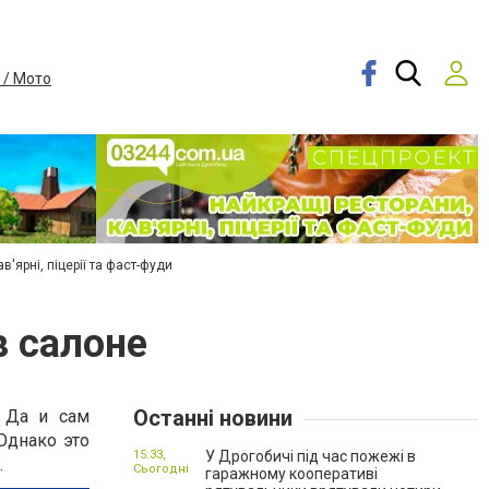
 / Мото
в'ярні, піцерії та фаст-фуди
в салоне
Останні новини
 Да и сам
Однако это
15:33,
У Дрогобичі під час пожежі в
.
Сьогодні
гаражному кооперативі