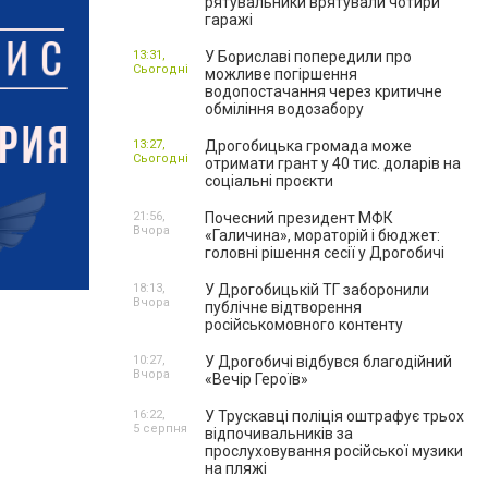
рятувальники врятували чотири
гаражі
13:31,
У Бориславі попередили про
Сьогодні
можливе погіршення
водопостачання через критичне
обміління водозабору
13:27,
Дрогобицька громада може
Сьогодні
отримати грант у 40 тис. доларів на
соціальні проєкти
21:56,
Почесний президент МФК
Вчора
«Галичина», мораторій і бюджет:
головні рішення сесії у Дрогобичі
18:13,
У Дрогобицькій ТГ заборонили
Вчора
публічне відтворення
російськомовного контенту
10:27,
У Дрогобичі відбувся благодійний
Вчора
«Вечір Героїв»
16:22,
У Трускавці поліція оштрафує трьох
5 серпня
відпочивальників за
прослуховування російської музики
на пляжі