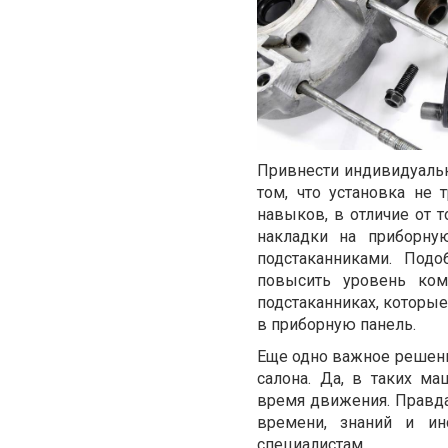
Привнести индивидуальн
том, что установка не
навыков, в отличие от
накладки на приборну
подстаканниками. Под
повысить уровень ком
подстаканниках, которые
в приборную панель.
Еще одно важное решен
салона. Да, в таких м
время движения. Правд
времени, знаний и ин
специалистам.