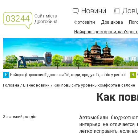
Новини
Дові
Фотозвіти
Довідкова
Пог
Найкращі ресторани, кав'ярні, 
Н
Найкращі пропозиції доставки їжі, води, продуктів, квітів у регіоні
Н
Головна
Бізнес новини
Как повысить уровень комфорта в салоне
Как пов
Загальний розділ
Автомобили бюджетног
интерьер не отличаетс
легко исправить, если 