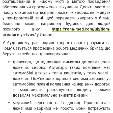
розташований в іншому місті з метою проведення
обстеження чи проходження лікування. Досить часто за
послугою звертаються рідні лежачих хворих, які живуть
у прифронтовій зоні, щоб перевезти хворого у більш
безпечне місце, наприклад будинок для людей
похилого віку
https://rena-med.com/uk/dom-
prestarelyh-lvov/
у Львові.
У будь-якому разі родині хворого варто розуміти на
чому базується професійна робота медичних бригад, що
беруть на себе такі транспортування:
транспорт, що відповідає вимогам до розміщення
лежачих хворих. Автопарк таких компаній має
автомобілі для усіх типів пацієнтів, у тому числі і
лежачих. Пом’якшена підвісна система забезпечує
автомобілю плавні коливання на нерівних дорогах,
а можливість розташувати людину лежачи
дозволяє максимально знизити ризики;
медичний персонал та їх досвід. Працювати з
лежачими хворими не просто. Вони потребують