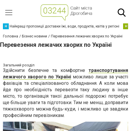
Н
Найкращі пропозиції доставки їжі, води, продуктів, квітів у регіоні
Н
Головна
Бізнес новини
Перевезення лежачих хворих по Україні
Перевезення лежачих хворих по Україні
Загальний розділ
Здійснити безпечне та комфортне
транспортування
лежачого хворого по Україні
можливо лише за участі
фахівців та спеціалізованого обладнання. А коли мова
йде про необхідність перевезти таку людину в інше
місто, то організація такої дальньої подорожі потребує
ще більше уваги та підготовки. Тим не менш, доправити
тяжкохворого можна будь-куди, і можливо це завдяки
професійним перевізникам.