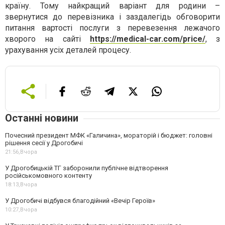
країну. Тому найкращий варіант для родини –
звернутися до перевізника і заздалегідь обговорити
питання вартості послуги з перевезення лежачого
хворого на сайті
https://medical-car.com/price/
, з
урахування усіх деталей процесу.
Останні новини
Почесний президент МФК «Галичина», мораторій і бюджет: головні
рішення сесії у Дрогобичі
21:56,
Вчора
У Дрогобицькій ТГ заборонили публічне відтворення
російськомовного контенту
18:13,
Вчора
У Дрогобичі відбувся благодійний «Вечір Героїв»
10:27,
Вчора