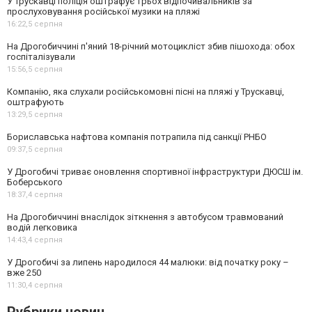
У Трускавці поліція оштрафує трьох відпочивальників за
прослуховування російської музики на пляжі
16:22,
5 серпня
На Дрогобиччині п'яний 18-річний мотоцикліст збив пішохода: обох
госпіталізували
15:56,
5 серпня
Компанію, яка слухали російськомовні пісні на пляжі у Трускавці,
оштрафують
13:29,
5 серпня
Бориславська нафтова компанія потрапила під санкції РНБО
09:37,
5 серпня
У Дрогобичі триває оновлення спортивної інфраструктури ДЮСШ ім.
Боберського
18:37,
4 серпня
На Дрогобиччині внаслідок зіткнення з автобусом травмований
водій легковика
14:43,
4 серпня
У Дрогобичі за липень народилося 44 малюки: від початку року –
вже 250
11:30,
4 серпня