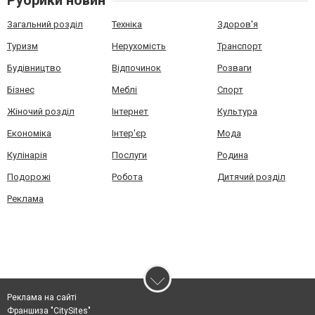
Рубрики новин
Загальний розділ
Техніка
Здоров'я
Туризм
Нерухомість
Транспорт
Будівництво
Відпочинок
Розваги
Бізнес
Меблі
Спорт
Жіночий розділ
Інтернет
Культура
Економіка
Інтер'єр
Мода
Кулінарія
Послуги
Родина
Подорожі
Робота
Дитячий розділ
Реклама
Реклама на сайті
Франшиза "CitySites"