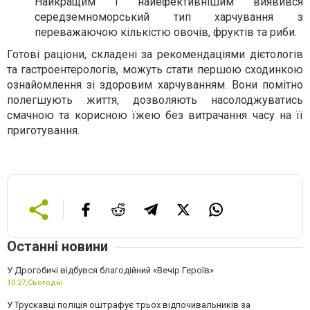
Найкращим і найефективнішим виявився
середземноморський тип харчування з
переважаючою кількістю овочів, фруктів та риби.
Готові раціони, складені за рекомендаціями дієтологів
та гастроентерологів, можуть стати першою сходинкою
ознайомлення зі здоровим харчуванням. Вони помітно
полегшують життя, дозволяють насолоджуватись
смачною та корисною їжею без витрачання часу на її
приготування.
Останні новини
У Дрогобичі відбувся благодійний «Вечір Героїв»
10:27,
Сьогодні
У Трускавці поліція оштрафує трьох відпочивальників за