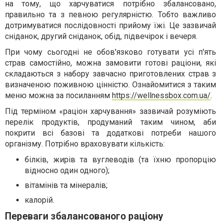
на тому, що харчуватися потрібно збалансовано,
правильно та з певною регулярністю. Тобто важливо
дотримуватися послідовності прийому їжі. Це зазвичай
сніданок, другий сніданок, обід, підвечірок і вечеря.
При чому сьогодні не обов'язково готувати усі п'ять
страв самостійно, можна замовити готові раціони, які
складаються з набору завчасно приготовлених страв з
визначеною поживною цінністю. Ознайомитися з таким
меню можна за посиланням
https://wellnessbox.com.ua/
.
Під терміном «раціон харчування» зазвичай розуміють
перелік продуктів, продуманий таким чином, аби
покрити всі базові та додаткові потреби нашого
організму. Потрібно враховувати кількість:
білків, жирів та вуглеводів (та їхню пропорцію
відносно один одного);
вітамінів та мінералів;
калорій.
Переваги збалансованого раціону