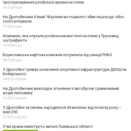
прослуховування російської музики на пляжі
16:22,
Вчора
На Дрогобиччині п'яний 18-річний мотоцикліст збив пішохода: обох
госпіталізували
15:56,
Вчора
Компанію, яка слухали російськомовні пісні на пляжі у Трускавці,
оштрафують
13:29,
Вчора
Бориславська нафтова компанія потрапила під санкції РНБО
09:37,
Вчора
У Дрогобичі триває оновлення спортивної інфраструктури ДЮСШ ім.
Боберського
18:37,
4 серпня
На Дрогобиччині внаслідок зіткнення з автобусом травмований
водій легковика
14:43,
4 серпня
У Дрогобичі за липень народилося 44 малюки: від початку року –
вже 250
11:30,
4 серпня
У які країни інвестують жителі Львівської області