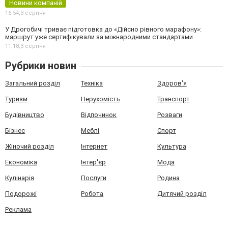
Новини компаній
16:54,
3 серпня
У Дрогобичі триває підготовка до «Дійсно рівного марафону»:
маршрут уже сертифікували за міжнародними стандартами
11:18,
3 серпня
Рубрики новин
Загальний розділ
Техніка
Здоров'я
Туризм
Нерухомість
Транспорт
Будівництво
Відпочинок
Розваги
Бізнес
Меблі
Спорт
Жіночий розділ
Інтернет
Культура
Економіка
Інтер'єр
Мода
Кулінарія
Послуги
Родина
Подорожі
Робота
Дитячий розділ
Реклама