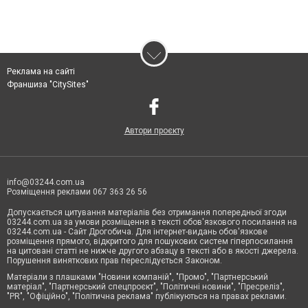
Реклама на сайті
Франшиза "CitySites"
Автори проєкту
info@03244.com.ua
Розміщення реклами 067 363 26 56
Допускається цитування матеріалів без отримання попередньої згоди
03244.com.ua за умови розміщення в тексті обов'язкового посилання на
03244.com.ua - Сайт Дрогобича. Для інтернет-видань обов'язкове
розміщення прямого, відкритого для пошукових систем гіперпосилання
на цитовані статті не нижче другого абзацу в тексті або в якості джерела.
Порушення виняткових прав переслідується Законом.
Матеріали з плашками "Новини компаній", "Промо", "Партнерський
матеріал", "Партнерський спецпроєкт", "Політичні новини", "Пресреліз",
"PR", "Офіційно", "Політична реклама" публікуються на правах реклами.