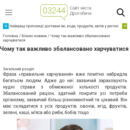
Н
Найкращі пропозиції доставки їжі, води, продуктів, квітів у регіоні
Н
Головна
Бізнес новини
Чому так важливо збалансовано
харчуватися
Чому так важливо збалансовано харчуватися
Загальний розділ
Фраза «правильне харчування» вже помітно набридла
багатьом людям. Адже до неї зазвичай зараховують
нудні страви з обмеженої кількості продуктів.
Збалансований раціон, здатний покрити усі потреби
організму, зазвичай більш різноманітний та цікавий. Він
має складатися з усіх продуктів: овочів, ягід, фруктів,
зелені, каші, м'яса або риби, бобів тощо.