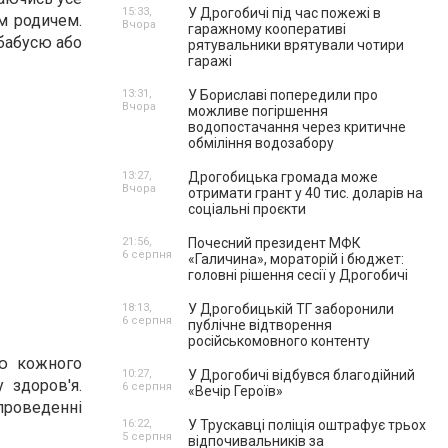
15:33,
У Дрогобичі під час пожежі в
ім родичем.
Вчора
гаражному кооперативі
бабусю або
рятувальники врятували чотири
гаражі
13:31,
У Бориславі попередили про
Вчора
можливе погіршення
водопостачання через критичне
обміління водозабору
13:27,
Дрогобицька громада може
Вчора
отримати грант у 40 тис. доларів на
соціальні проєкти
21:56,
Почесний президент МФК
6 серпня
«Галичина», мораторій і бюджет:
головні рішення сесії у Дрогобичі
18:13,
У Дрогобицькій ТГ заборонили
6 серпня
публічне відтворення
російськомовного контенту
ю кожного
10:27,
У Дрогобичі відбувся благодійний
 здоров'я.
6 серпня
«Вечір Героїв»
роведенні
16:22,
У Трускавці поліція оштрафує трьох
5 серпня
відпочивальників за