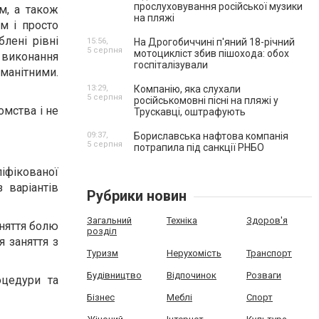
прослуховування російської музики
м, а також
на пляжі
м і просто
лені рівні
15:56,
На Дрогобиччині п'яний 18-річний
5 серпня
мотоцикліст збив пішохода: обох
 виконання
госпіталізували
оманітними.
13:29,
Компанію, яка слухали
5 серпня
російськомовні пісні на пляжі у
омства і не
Трускавці, оштрафують
09:37,
Бориславська нафтова компанія
5 серпня
потрапила під санкції РНБО
іфікованої
 варіантів
Рубрики новин
Загальний
Техніка
Здоров'я
няття болю
розділ
я заняття з
Туризм
Нерухомість
Транспорт
Будівництво
Відпочинок
Розваги
оцедури та
Бізнес
Меблі
Спорт