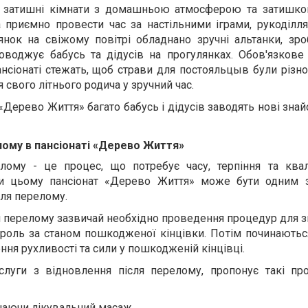
й затишні кімнати з домашньою атмосферою та затишко
 приємно провести час за настільними іграми, рукоділля
нок на свіжому повітрі обладнано зручні альтанки, зроб
оводжує бабусь та дідусів на прогулянках. Обов'язкове
нсіонаті стежать, щоб страви для постояльцыв були різн
свого літнього родича у зручний час.
«Дерево Життя» багато бабусь і дідусів заводять нові знай
лому в пансіонаті «Дерево Життя»
лому - це процес, що потребує часу, терпіння та квал
и цьому пансіонат «Дерево Життя» може бути одним з
сля перелому.
 перелому зазвичай необхідно проведення процедур для з
троль за станом пошкодженої кінцівки. Потім починаютьс
ення рухливості та сили у пошкодженій кінцівці.
слуги з відновлення після перелому, пропонує такі пр
чаючи лікувальний масаж.