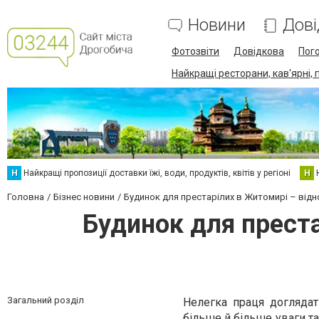
Новини
Дові
Фотозвіти
Довідкова
Пог
Найкращі ресторани, кав'ярні, 
Н
Найкращі пропозиції доставки їжі, води, продуктів, квітів у регіоні
Н
Головна
Бізнес новини
Будинок для престарілих в Житомирі – відн
Будинок для преста
Загальний розділ
Нелегка праця догляда
більше й більше уваги т