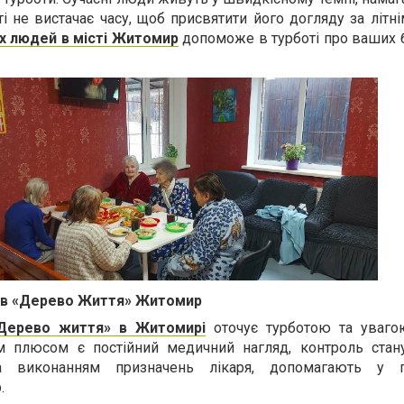
ті не вистачає часу, щоб присвятити його догляду за літн
х людей в місті Житомир
допоможе в турботі про ваших 
тів «Дерево Життя» Житомир
«Дерево життя» в Житомирі
оточує турботою та уваго
м плюсом є постійний медичний нагляд, контроль стану
а виконанням призначень лікаря, допомагають у п
.