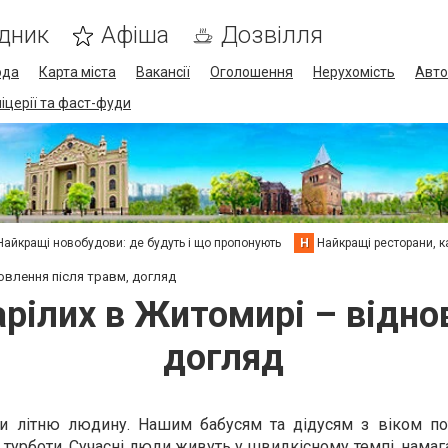
дник
Афіша
Дозвілля
ода
Карта міста
Вакансії
Оголошення
Нерухомість
Авто
піцерії та фаст-фуди
Найкращі новобудови: де будуть і що пропонують
Н
Найкращі ресторани, ка
овлення після травм, догляд
рілих в Житомирі – відно
догляд
ти літню людину. Нашим бабусям та дідусям з віком по
а турботи. Сучасні люди живуть у швидкісному темпі, нама