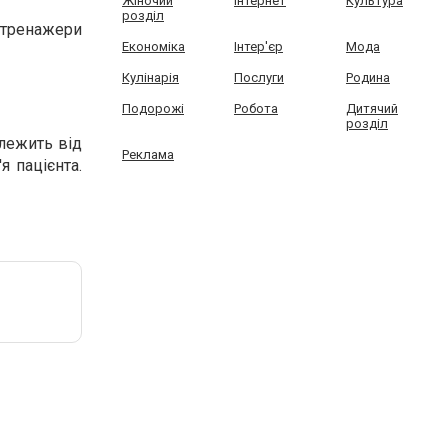
Жіночий
Інтернет
Культура
розділ
 тренажери
Економіка
Інтер'єр
Мода
Кулінарія
Послуги
Родина
Подорожі
Робота
Дитячий
розділ
алежить від
Реклама
я пацієнта.