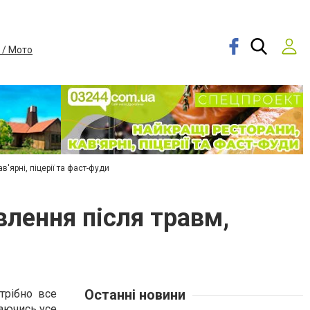
 / Мото
в'ярні, піцерії та фаст-фуди
влення після травм,
Останні новини
трібно все
гаючись усе