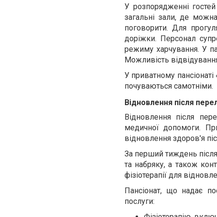
У розпорядженні госте
загальні зали, де можна
поговорити. Для прогуля
доріжки. Персонал супр
режиму харчування. У па
Можливість відвідування 
У приватному пансіонаті 
почуваються самотніми.
Відновлення після пере
Відновлення після пере
медичної допомоги. Пр
відновлення здоров'я пі
За перший тиждень після
та набряку, а також кон
фізіотерапії для відновл
Пансіонат, що надає по
послуги:
Фізіотерапію, вклю