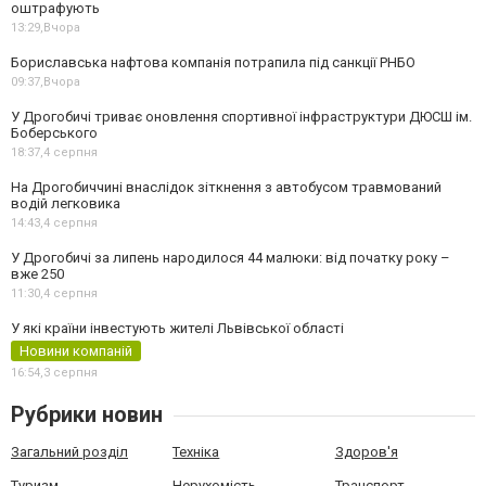
оштрафують
13:29,
Вчора
Бориславська нафтова компанія потрапила під санкції РНБО
09:37,
Вчора
У Дрогобичі триває оновлення спортивної інфраструктури ДЮСШ ім.
Боберського
18:37,
4 серпня
На Дрогобиччині внаслідок зіткнення з автобусом травмований
водій легковика
14:43,
4 серпня
У Дрогобичі за липень народилося 44 малюки: від початку року –
вже 250
11:30,
4 серпня
У які країни інвестують жителі Львівської області
Новини компаній
16:54,
3 серпня
Рубрики новин
Загальний розділ
Техніка
Здоров'я
Туризм
Нерухомість
Транспорт