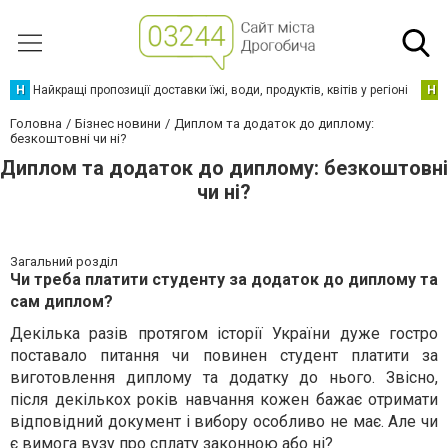
Н
Найкращі пропозиції доставки їжі, води, продуктів, квітів у регіоні
Н
Головна
Бізнес новини
Диплом та додаток до диплому:
безкоштовні чи ні?
Диплом та додаток до диплому: безкоштовні
чи ні?
Загальний розділ
Чи треба платити студенту за додаток до диплому та
сам диплом?
Декілька разів протягом історії України дуже гостро
поставало питання чи повинен студент платити за
виготовлення диплому та додатку до нього. Звісно,
після декількох років навчання кожен бажає отримати
відповідний документ і вибору особливо не має. Але чи
є вимога вузу про сплату законною або ні?