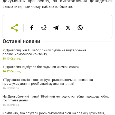
документів про освіту, за виготовлення доведеться
заплатити, при чому набагато більше.
Останні новини
У Дрогобицькій ТГ заборонили публічне відтворення
російськомовного контенту
18:13,
Сьогодні
У Дрогобичі відбувся благодійний «Вечір Героїв»
10:27,
Сьогодні
У Трускавці поліція оштрафує трьох відпочивальників за
прослуховування російської музики на пляжі
16:22,
Вчора
На Дрогобиччині п'яний 18-річний мотоцикліст збив пішохода: обох
госпіталізували
15:56,
Вчора
Компанію, яка слухали російськомовні пісні на пляжі у Трускавці,