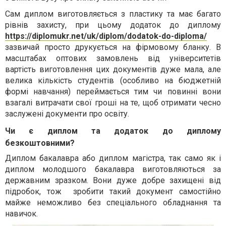
Сам диплом виготовляється з пластику та має багато
рівнів захисту, при цьому додаток до диплому
https://diplomukr.net/uk/diplom/dodatok-do-diploma/
зазвичай просто друкується на фірмовому бланку. В
масштабах оптових замовлень від університетів
вартість виготовлення цих документів дуже мала, але
велика кількість студентів (особливо на бюджетній
формі навчання) переймається тим чи повинні вони
взагалі витрачати свої гроші на те, щоб отримати чесно
заслужені документи про освіту.
Чи є диплом та додаток до диплому
безкоштовними?
Диплом бакалавра або диплом магістра, так само як і
диплом молодшого бакалавра виготовляються за
державним зразком. Вони дуже добре захищені від
підробок, тож
зробити такий документ самостійно
майже неможливо без спеціального обладнання та
навичок.