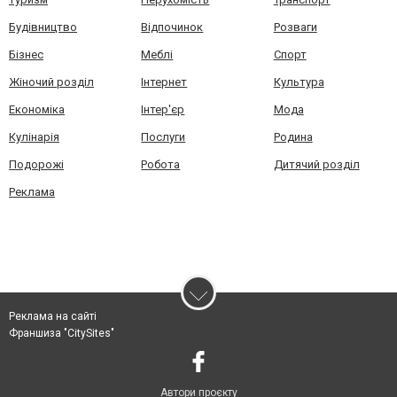
Будівництво
Відпочинок
Розваги
Бізнес
Меблі
Спорт
Жіночий розділ
Інтернет
Культура
Економіка
Інтер'єр
Мода
Кулінарія
Послуги
Родина
Подорожі
Робота
Дитячий розділ
Реклама
Реклама на сайті
Франшиза "CitySites"
Автори проєкту