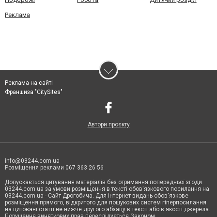
Реклама
Реклама на сайті
Франшиза "CitySites"
Автори проєкту
info@03244.com.ua
Розміщення реклами 067 363 26 56
Допускається цитування матеріалів без отримання попередньої згоди
03244.com.ua за умови розміщення в тексті обов'язкового посилання на
03244.com.ua - Сайт Дрогобича. Для інтернет-видань обов'язкове
розміщення прямого, відкритого для пошукових систем гіперпосилання
на цитовані статті не нижче другого абзацу в тексті або в якості джерела.
Порушення виняткових прав переслідується Законом.