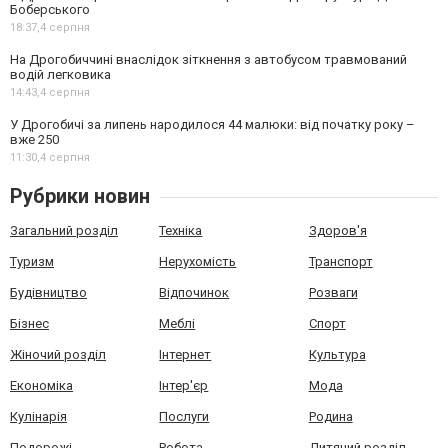
Боберського
18:37,
4 серпня
На Дрогобиччині внаслідок зіткнення з автобусом травмований
водій легковика
14:43,
4 серпня
У Дрогобичі за липень народилося 44 малюки: від початку року –
вже 250
11:30,
4 серпня
Рубрики новин
Загальний розділ
Техніка
Здоров'я
Туризм
Нерухомість
Транспорт
Будівництво
Відпочинок
Розваги
Бізнес
Меблі
Спорт
Жіночий розділ
Інтернет
Культура
Економіка
Інтер'єр
Мода
Кулінарія
Послуги
Родина
Подорожі
Робота
Дитячий розділ