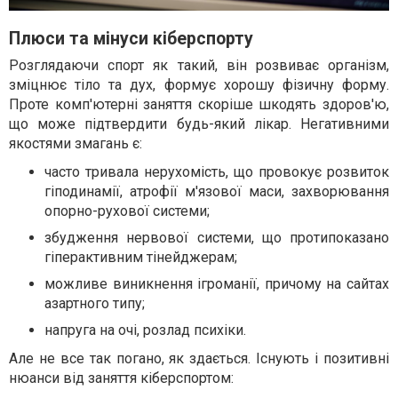
Плюси та мінуси кіберспорту
Розглядаючи спорт як такий, він розвиває організм,
зміцнює тіло та дух, формує хорошу фізичну форму.
Проте комп'ютерні заняття скоріше шкодять здоров'ю,
що може підтвердити будь-який лікар. Негативними
якостями змагань є:
часто тривала нерухомість, що провокує розвиток
гіподинамії, атрофії м'язової маси, захворювання
опорно-рухової системи;
збудження нервової системи, що протипоказано
гіперактивним тінейджерам;
можливе виникнення ігроманії, причому на сайтах
азартного типу;
напруга на очі, розлад психіки.
Але не все так погано, як здається. Існують і позитивні
нюанси від заняття кіберспортом: