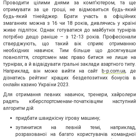
Проводити цілими днями за комп'ютером, та ще
отримувати за це гроші, не відмовиться будь-який
будь-який тінейджер. Брати участь в офіційних
змаганнях можна з 16 чи 18 років, дивлячись у країні
живе підліток. Однак готуватися до майбутніх турнірів
потрібно дещо раніше – з 12-13 років. Професіонали
стверджують, що такий вік сприяє отриманню
необхідних навичок. Тим більше що досягнувши
повноліття, спортсмен має право битися не лише на
турнірах, а й відвідувати гральні заклади азартного типу.
Наприклад, він може вийти на сайт
b-p.com.ua
, де
дізнатись рейтинг кращих бездепозитних бонусів в
онлайн казино України 2023.
Для отримання певних навичок, тренери, хайролери
радять кіберспортсменам-початківцям наступний
алгоритм дій:
придбати швидкісну ігрову машину;
зупинитися на певній темі, наприклад,
розрахованої на багато користувачів командної