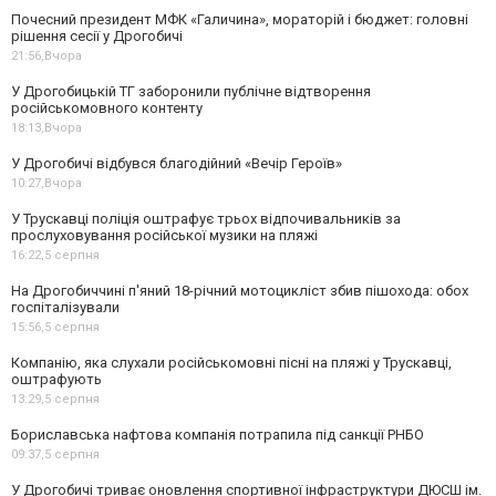
Почесний президент МФК «Галичина», мораторій і бюджет: головні
рішення сесії у Дрогобичі
21:56,
Вчора
У Дрогобицькій ТГ заборонили публічне відтворення
російськомовного контенту
18:13,
Вчора
У Дрогобичі відбувся благодійний «Вечір Героїв»
10:27,
Вчора
У Трускавці поліція оштрафує трьох відпочивальників за
прослуховування російської музики на пляжі
16:22,
5 серпня
На Дрогобиччині п'яний 18-річний мотоцикліст збив пішохода: обох
госпіталізували
15:56,
5 серпня
Компанію, яка слухали російськомовні пісні на пляжі у Трускавці,
оштрафують
13:29,
5 серпня
Бориславська нафтова компанія потрапила під санкції РНБО
09:37,
5 серпня
У Дрогобичі триває оновлення спортивної інфраструктури ДЮСШ ім.