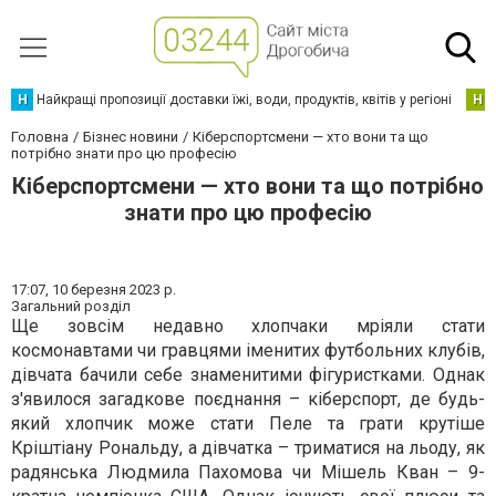
Н
Найкращі пропозиції доставки їжі, води, продуктів, квітів у регіоні
Н
Головна
Бізнес новини
Кіберспортсмени — хто вони та що
потрібно знати про цю професію
Кіберспортсмени — хто вони та що потрібно
знати про цю професію
17:07,
10 березня 2023 р.
Загальний розділ
Ще зовсім недавно хлопчаки мріяли стати
космонавтами чи гравцями іменитих футбольних клубів,
дівчата бачили себе знаменитими фігуристками. Однак
з'явилося загадкове поєднання – кіберспорт, де будь-
який хлопчик може стати Пеле та грати крутіше
Кріштіану Рональду, а дівчатка – триматися на льоду, як
радянська Людмила Пахомова чи Мішель Кван – 9-