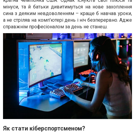
кратна чемпіонка США. Однак існують свої плюси та
мінуси, та й батьки дивитимуться на нове захоплення
сина з деяким невдоволенням – краще б навчав уроки,
а не стріляв на комп'ютері день і ніч безперервно. Адже
справжнім професіоналом за день не станеш.
Як стати кіберспортсменом?