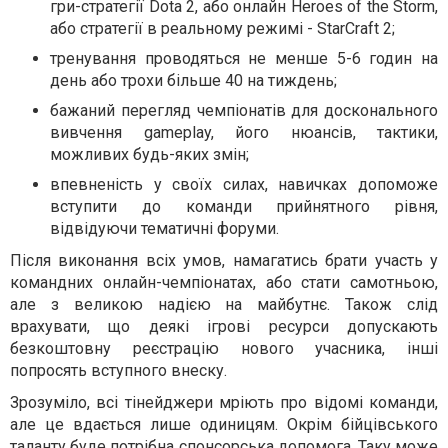
гри-стратегії Dota 2, або онлайн Heroes of the Storm,
або стратегії в реальному режимі - StarCraft 2;
тренування проводяться не менше 5-6 годин на
день або трохи більше 40 на тиждень;
бажаний перегляд чемпіонатів для досконального
вивчення gameplay, його нюансів, тактики,
можливих будь-яких змін;
впевненість у своїх силах, навичках допоможе
вступити до команди прийнятного рівня,
відвідуючи тематичні форуми.
Після виконання всіх умов, намагатись брати участь у
командних онлайн-чемпіонатах, або стати самотньою,
але з великою надією на майбутнє. Також слід
врахувати, що деякі ігрові ресурси допускають
безкоштовну реєстрацію нового учасника, інші
попросять вступного внеску.
Зрозуміло, всі тінейджери мріють про відомі команди,
але це вдається лише одиницям. Окрім бійцівського
таланту буде потрібна спонсорська допомога. Таку може