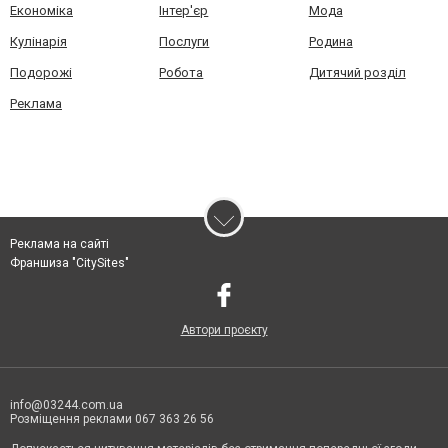
Економіка
Інтер'єр
Мода
Кулінарія
Послуги
Родина
Подорожі
Робота
Дитячий розділ
Реклама
Реклама на сайті
Франшиза "CitySites"
Автори проєкту
info@03244.com.ua
Розміщення реклами 067 363 26 56