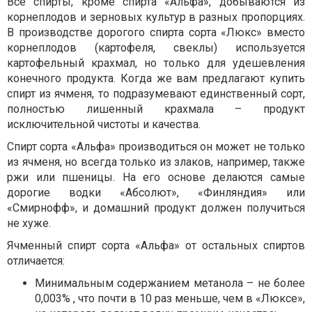
Все спирты, кроме спирта «Альфа», добываются из
корнеплодов и зерновых культур в разных пропорциях.
В производстве дорогого спирта сорта «Люкс» вместо
корнеплодов (картофеля, свеклы) используется
картофельный крахмал, но только для удешевления
конечного продукта. Когда же вам предлагают купить
спирт из ячменя, то подразумевают единственный сорт,
полностью лишенный крахмала – продукт
исключительной чистоты и качества.
Спирт сорта «Альфа» производиться он может не только
из ячменя, но всегда только из злаков, например, также
ржи или пшеницы. На его основе делаются самые
дорогие водки «Абсолют», «Финляндия» или
«Смирнофф», и домашний продукт должен получиться
не хуже.
Ячменный спирт сорта «Альфа» от остальных спиртов
отличается:
Минимальным содержанием метанола – не более
0,003% , что почти в 10 раз меньше, чем в «Люксе»,