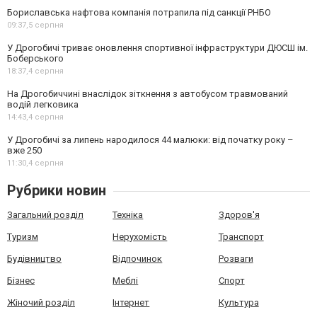
Бориславська нафтова компанія потрапила під санкції РНБО
09:37,
5 серпня
У Дрогобичі триває оновлення спортивної інфраструктури ДЮСШ ім.
Боберського
18:37,
4 серпня
На Дрогобиччині внаслідок зіткнення з автобусом травмований
водій легковика
14:43,
4 серпня
У Дрогобичі за липень народилося 44 малюки: від початку року –
вже 250
11:30,
4 серпня
Рубрики новин
Загальний розділ
Техніка
Здоров'я
Туризм
Нерухомість
Транспорт
Будівництво
Відпочинок
Розваги
Бізнес
Меблі
Спорт
Жіночий розділ
Інтернет
Культура