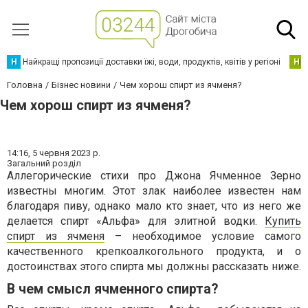
Н
Найкращі пропозиції доставки їжі, води, продуктів, квітів у регіоні
Н
Головна
Бізнес новини
Чем хорош спирт из ячменя?
Чем хорош спирт из ячменя?
14:16,
5 червня 2023 р.
Загальний розділ
Аллегорические стихи про Джона Ячменное Зерно
известны многим. Этот злак наиболее известен нам
благодаря пиву, однако мало кто знает, что из него же
делается спирт «Альфа» для элитной водки.
Купить
спирт из ячменя
– необходимое условие самого
качественного крепкоалкогольного продукта, и о
достоинствах этого спирта мы должны рассказать ниже.
В чем смысл ячменного спирта?