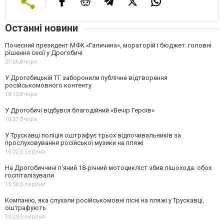
Останні новини
Почесний президент МФК «Галичина», мораторій і бюджет: головні
рішення сесії у Дрогобичі
21:56,
Вчора
У Дрогобицькій ТГ заборонили публічне відтворення
російськомовного контенту
18:13,
Вчора
У Дрогобичі відбувся благодійний «Вечір Героїв»
10:27,
Вчора
У Трускавці поліція оштрафує трьох відпочивальників за
прослуховування російської музики на пляжі
16:22,
5 серпня
На Дрогобиччині п'яний 18-річний мотоцикліст збив пішохода: обох
госпіталізували
15:56,
5 серпня
Компанію, яка слухали російськомовні пісні на пляжі у Трускавці,
оштрафують
13:29,
5 серпня