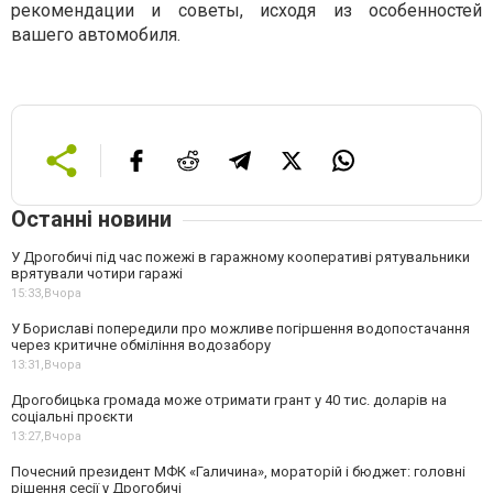
рекомендации и советы, исходя из особенностей
вашего автомобиля.
Останні новини
У Дрогобичі під час пожежі в гаражному кооперативі рятувальники
врятували чотири гаражі
15:33,
Вчора
У Бориславі попередили про можливе погіршення водопостачання
через критичне обміління водозабору
13:31,
Вчора
Дрогобицька громада може отримати грант у 40 тис. доларів на
соціальні проєкти
13:27,
Вчора
Почесний президент МФК «Галичина», мораторій і бюджет: головні
рішення сесії у Дрогобичі