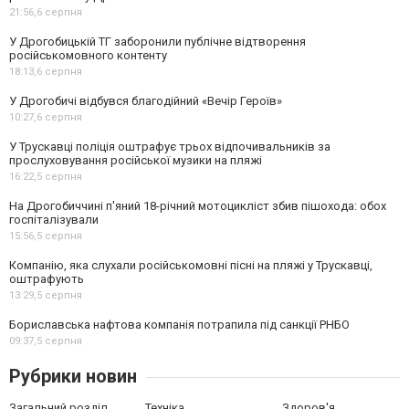
21:56,
6 серпня
У Дрогобицькій ТГ заборонили публічне відтворення
російськомовного контенту
18:13,
6 серпня
У Дрогобичі відбувся благодійний «Вечір Героїв»
10:27,
6 серпня
У Трускавці поліція оштрафує трьох відпочивальників за
прослуховування російської музики на пляжі
16:22,
5 серпня
На Дрогобиччині п'яний 18-річний мотоцикліст збив пішохода: обох
госпіталізували
15:56,
5 серпня
Компанію, яка слухали російськомовні пісні на пляжі у Трускавці,
оштрафують
13:29,
5 серпня
Бориславська нафтова компанія потрапила під санкції РНБО
09:37,
5 серпня
Рубрики новин
Загальний розділ
Техніка
Здоров'я