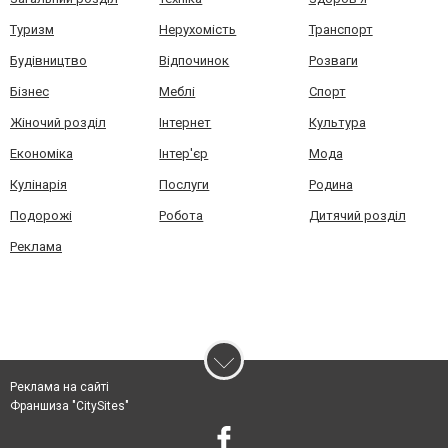
Туризм
Нерухомість
Транспорт
Будівництво
Відпочинок
Розваги
Бізнес
Меблі
Спорт
Жіночий розділ
Інтернет
Культура
Економіка
Інтер'єр
Мода
Кулінарія
Послуги
Родина
Подорожі
Робота
Дитячий розділ
Реклама
Реклама на сайті
Франшиза "CitySites"