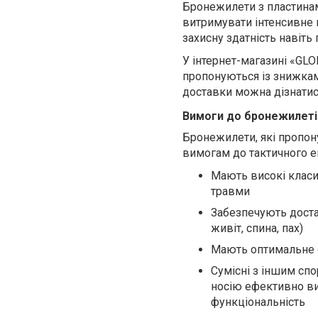
Бронежилети з пластинам
витримувати інтенсивне 
захисну здатність навіть
У інтернет-магазині «GL
пропонуються із знижкам
доставки можна дізнатися
Вимоги до бронежилеті
Бронежилети, які пропон
вимогам до тактичного е
Мають високі класи 
травми
Забезпечують достат
живіт, спина, пах)
Мають оптимальне 
Сумісні з іншим сп
носію ефективно вик
функціональність