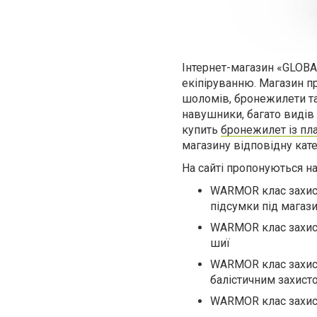
Інтернет-магазин «GLOBAL
екіпіруванню. Магазин пр
шоломів, бронежилети та 
навушники, багато видів 
купить
бронежилет із пл
магазину відповідну кате
На сайті пропонуються на
WARMOR
клас захис
підсумки під магази
WARMOR
клас захист
шиї
WARMOR клас захист
балістичним захисто
WARMOR клас захист