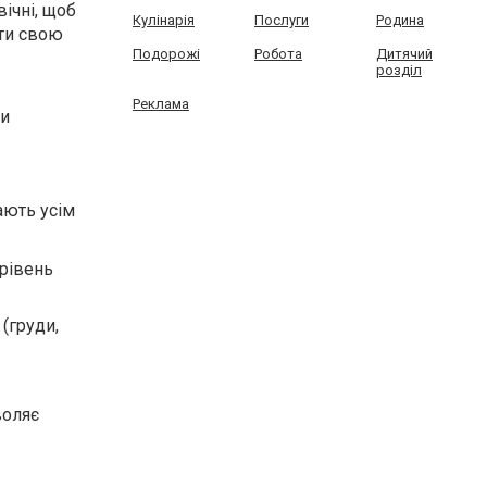
ічні, щоб
Кулінарія
Послуги
Родина
ати свою
Подорожі
Робота
Дитячий
розділ
Реклама
ви
ають усім
 рівень
(груди,
воляє