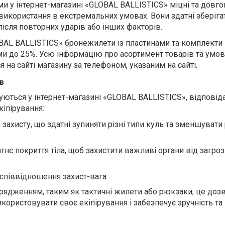
и у інтернет-магазині «GLOBAL BALLISTICS» міцні та довгов
використання в екстремальних умовах. Вони здатні зберіг
 після повторних ударів або інших факторів.
OBAL BALLISTICS» бронежилети із пластинами та комплекти
и до 25%. Усю інформацію про асортимент товарів та умо
 на сайті магазину за телефоном, указаним на сайті.
в
уються у інтернет-магазині «GLOBAL BALLISTICS», відповід
кіпірування:
захисту, що здатні зупиняти різні типи куль та зменшувати
нє покриття тіла, щоб захистити важливі органи від загроз 
співвідношення захист-вага
орядженням, таким як тактичні жилети або рюкзаки, це доз
ористовувати своє екіпірування і забезпечує зручність та