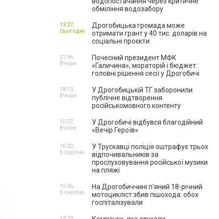
водопостачання через критичне
обміління водозабору
13:27,
Дрогобицька громада може
Сьогодні
отримати грант у 40 тис. доларів на
соціальні проєкти
21:56,
Почесний президент МФК
Вчора
«Галичина», мораторій і бюджет:
головні рішення сесії у Дрогобичі
18:13,
У Дрогобицькій ТГ заборонили
Вчора
публічне відтворення
російськомовного контенту
10:27,
У Дрогобичі відбувся благодійний
Вчора
«Вечір Героїв»
16:22,
У Трускавці поліція оштрафує трьох
5 серпня
відпочивальників за
прослуховування російської музики
на пляжі
15:56,
На Дрогобиччині п'яний 18-річний
5 серпня
мотоцикліст збив пішохода: обох
госпіталізували
13:29,