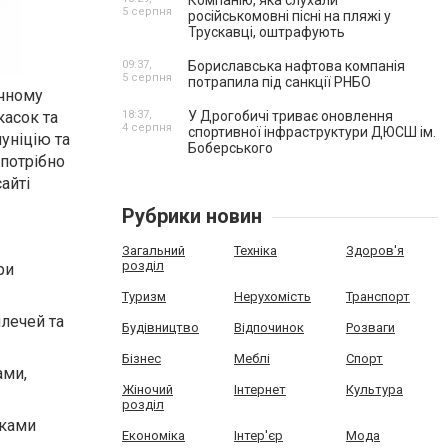
Компанію, яка слухали
5 серпня
російськомовні пісні на пляжі у
Трускавці, оштрафують
09:37,
Бориславська нафтова компанія
5 серпня
потрапила під санкції РНБО
ичному
касок та
18:37,
У Дрогобичі триває оновлення
4 серпня
спортивної інфраструктури ДЮСШ ім.
уніцію та
Боберського
 потрібно
сайті
Рубрики новин
Загальний
Техніка
Здоров'я
розділ
ри
Туризм
Нерухомість
Транспорт
плечей та
Будівництво
Відпочинок
Розваги
Бізнес
Меблі
Спорт
ами,
Жіночий
Інтернет
Культура
розділ
сками
Економіка
Інтер'єр
Мода