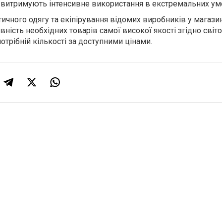
і, витримують інтенсивне використання в екстремальних у
ичного одягу та екіпірування відомих виробників у магази
вність необхідних товарів самої високої якості згідно світ
потрібній кількості за доступними цінами.