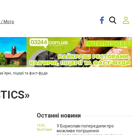
 / Мото
в'ярні, піцерії та фаст-фуди
STICS»
Останні новини
13:31,
У Бориславі попередили про
Сьогодні
можливе погіршення