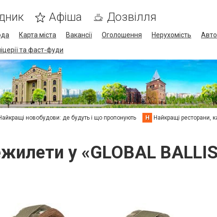
дник
Афіша
Дозвілля
ода
Карта міста
Вакансії
Оголошення
Нерухомість
Авто
піцерії та фаст-фуди
Найкращі новобудови: де будуть і що пропонують
Н
Найкращі ресторани, ка
жилети у «GLOBAL BALLI