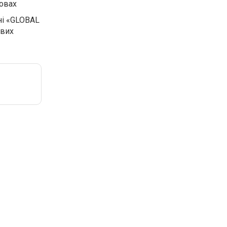
мовах
ні «GLOBAL
ових