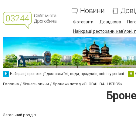
Новини
Дові
Фотозвіти
Довідкова
Пог
Найкращі ресторани, кав'ярні, 
Н
Найкращі пропозиції доставки їжі, води, продуктів, квітів у регіоні
Н
Головна
Бізнес новини
Бронежилети у «GLOBAL BALLISTICS»
Броне
Загальний розділ