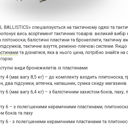
 BALLISTICS» спеціалізується на тактичному одязі та такт
опонує весь асортимент тактичних товарів: великий вибір 
плітоноски, балістичні пластини та бронеплити, тактичну ам
підсумків, тактичне взуття, ремінно-плечові системи. Якщо
астинами
та дізнатися, яка в нього цена, потрібно знайти на 
горію.
ступні види бронежилетів із пластинами:
ту 4 (має вагу 8,5 кг) – до комплекту входить плитоноска, т
н, два підсумки, аптечка, напашник, сумка скиду магазинів
у 6 (має вагу 6,4 кг) – з балістичним захистом боків, паху, 
у 6 – з полегшеними керамічними пластинами, плитоноск
м боків та паху
у 6 - з полегшеними керамічними пластинами та плитоно