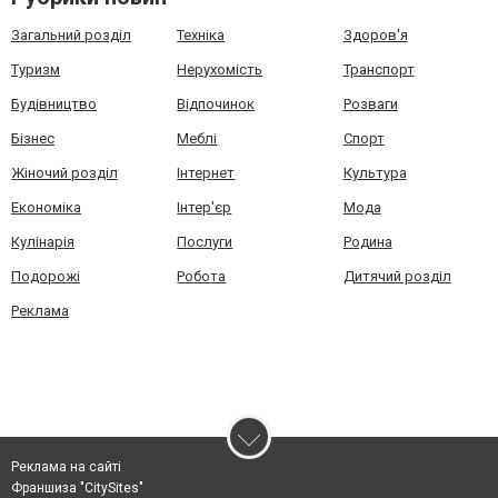
Загальний розділ
Техніка
Здоров'я
Туризм
Нерухомість
Транспорт
Будівництво
Відпочинок
Розваги
Бізнес
Меблі
Спорт
Жіночий розділ
Інтернет
Культура
Економіка
Інтер'єр
Мода
Кулінарія
Послуги
Родина
Подорожі
Робота
Дитячий розділ
Реклама
Реклама на сайті
Франшиза "CitySites"