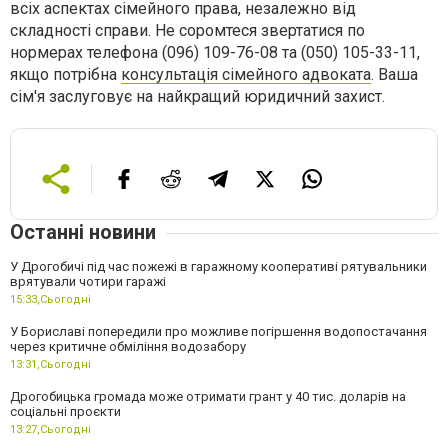
всіх аспектах сімейного права, незалежно від
складності справи. Не соромтеся звертатися по
нормерах телефона (096) 109-76-08 та (050) 105-33-11,
якщо потрібна
консультація сімейного адвоката
. Ваша
сім'я заслуговує на найкращий юридичний захист.
Останні новини
У Дрогобичі під час пожежі в гаражному кооперативі рятувальники
врятували чотири гаражі
15:33,
Сьогодні
У Бориславі попередили про можливе погіршення водопостачання
через критичне обміління водозабору
13:31,
Сьогодні
Дрогобицька громада може отримати грант у 40 тис. доларів на
соціальні проєкти
13:27,
Сьогодні