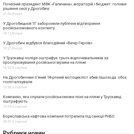
Почесний президент МФК «Галичина», мораторій і бюджет: головні
рішення сесії у Дрогобичі
21:56,
Вчора
У Дрогобицькій ТГ заборонили публічне відтворення
російськомовного контенту
18:13,
Вчора
У Дрогобичі відбувся благодійний «Вечір Героїв»
10:27,
Вчора
У Трускавці поліція оштрафує трьох відпочивальників за
прослуховування російської музики на пляжі
16:22,
5 серпня
На Дрогобиччині п'яний 18-річний мотоцикліст збив пішохода: обох
госпіталізували
15:56,
5 серпня
Компанію, яка слухали російськомовні пісні на пляжі у Трускавці,
оштрафують
13:29,
5 серпня
Бориславська нафтова компанія потрапила під санкції РНБО
09:37,
5 серпня
Рубрики новин