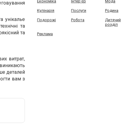
Економіка
Інтер'єр
Мода
луговування
Кулінарія
Послуги
Родина
а унікалье
Подорожі
Робота
Дитячий
розділ
ехнічні та
оякісний та
Реклама
вих витрат,
 виникають
ьше деталей
могти вам з