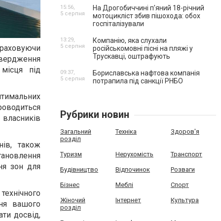
15:56,
На Дрогобиччині п'яний 18-річний
5 серпня
мотоцикліст збив пішохода: обох
госпіталізували
13:29,
Компанію, яка слухали
5 серпня
враховуючи
російськомовні пісні на пляжі у
Трускавці, оштрафують
твердження
місця під
09:37,
Бориславська нафтова компанія
5 серпня
потрапила під санкції РНБО
птимальних
роводиться
Рубрики новин
 власників
Загальний
Техніка
Здоров'я
розділ
нів, також
Туризм
Нерухомість
Транспорт
тановлення
ня зон для
Будівництво
Відпочинок
Розваги
Бізнес
Меблі
Спорт
технічного
Жіночий
Інтернет
Культура
ння вашого
розділ
ти досвід,