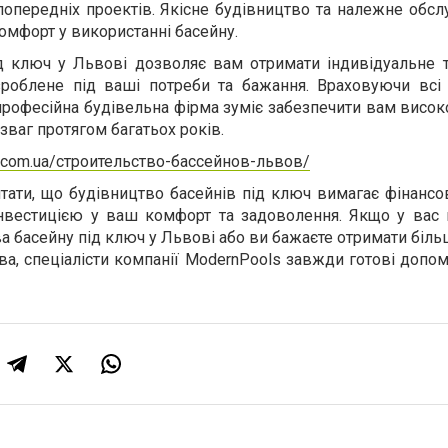
попередніх проектів. Якісне будівництво та належне обс
омфорт у використанні басейну.
д ключ у Львові дозволяє вам отримати індивідуальне т
зроблене під ваші потреби та бажання. Враховуючи всі т
 професійна будівельна фірма зуміє забезпечити вам висок
зваг протягом багатьох років.
s.com.ua/строительство-бассейнов-львов/
тати, що будівництво басейнів під ключ вимагає фінансо
інвестицією у ваш комфорт та задоволення. Якщо у вас
а басейну під ключ у Львові або ви бажаєте отримати біл
а, спеціалісти компанії ModernPools завжди готові допо