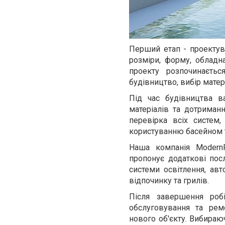
Перший етап - проектув
розміри, форму, обладна
проекту розпочинаєть
будівництво, вибір матері
Під час будівництва в
матеріалів та дотриман
перевірка всіх систем
користуванню басейном т
Наша компанія ModernP
пропонує додаткові пос
системи освітлення, ав
відпочинку та грилів.
Після завершення робі
обслуговування та рем
нового об'єкту. Вибираю