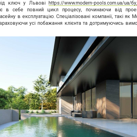
 під ключ у Львові
https://www.modern-pools.com.ua/ua/б
 в себе повний цикл процесу, починаючи від проек
сейну в експлуатацію. Спеціалізовані компанії, такі як M
враховуючи усі побажання клієнта та дотримуючись вимог