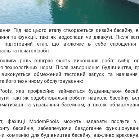
ання. Під час цього етапу створюється дизайн басейну, 
ння та функції, такі як водоспади чи джакузі. Після за
ся підготовчий етап, що включає в себе спрощення 
алів та початок робіт.
ажливу роль відіграє якість виконання робіт, вибір о
ня технологічних норм. Після завершення будівництва, п
, виконується обмежений тестовий запуск та навчання
а його технічному обслуговуванню.
ools, яка професійно займається будівництвом басей
луги, такі як оздоблювальні роботи навколо басейну, вс
томатизації та управління басейном, а також облаштуван
т, фахівці ModernPools можуть надавати послуги з 
онту басейнів, забезпечуючи бездоганне функціонува
чи компанію для будівництва басейну, важливо враховува