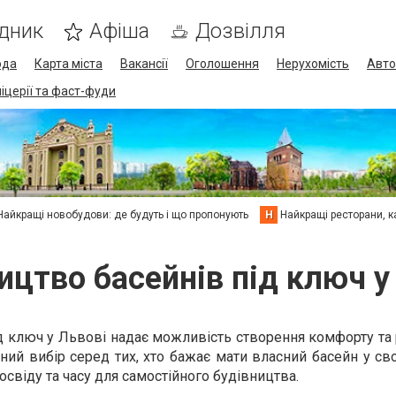
дник
Афіша
Дозвілля
ода
Карта міста
Вакансії
Оголошення
Нерухомість
Авто
піцерії та фаст-фуди
Найкращі новобудови: де будуть і що пропонують
Н
Найкращі ресторани, ка
ицтво басейнів під ключ у
д ключ у Львові надає можливість створення комфорту та
рний вибір серед тих, хто бажає мати власний басейн у св
освіду та часу для самостійного будівництва.