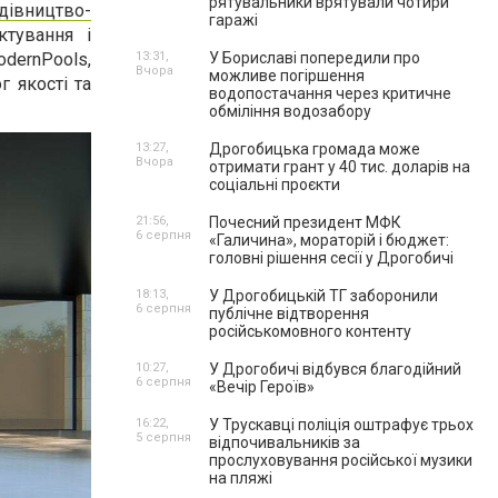
рятувальники врятували чотири
удівництво-
гаражі
тування і
odernPools,
13:31,
У Бориславі попередили про
Вчора
можливе погіршення
 якості та
водопостачання через критичне
обміління водозабору
13:27,
Дрогобицька громада може
Вчора
отримати грант у 40 тис. доларів на
соціальні проєкти
21:56,
Почесний президент МФК
6 серпня
«Галичина», мораторій і бюджет:
головні рішення сесії у Дрогобичі
18:13,
У Дрогобицькій ТГ заборонили
6 серпня
публічне відтворення
російськомовного контенту
10:27,
У Дрогобичі відбувся благодійний
6 серпня
«Вечір Героїв»
16:22,
У Трускавці поліція оштрафує трьох
5 серпня
відпочивальників за
прослуховування російської музики
на пляжі