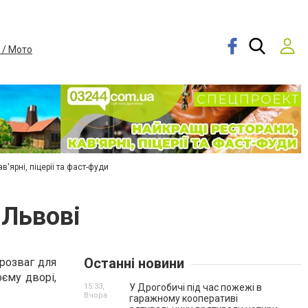
 / Мото
в'ярні, піцерії та фаст-фуди
 Львові
Останні новини
 розваг для
оєму дворі,
15:33,
У Дрогобичі під час пожежі в
Вчора
гаражному кооперативі