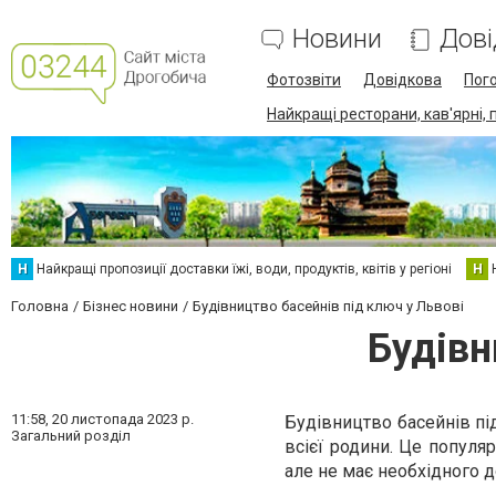
Новини
Дові
Фотозвіти
Довідкова
Пог
Найкращі ресторани, кав'ярні, 
Н
Найкращі пропозиції доставки їжі, води, продуктів, квітів у регіоні
Н
Головна
Бізнес новини
Будівництво басейнів під ключ у Львові
Будівн
11:58,
20 листопада 2023 р.
Будівництво басейнів пі
Загальний розділ
всієї родини. Це популя
але не має необхідного д