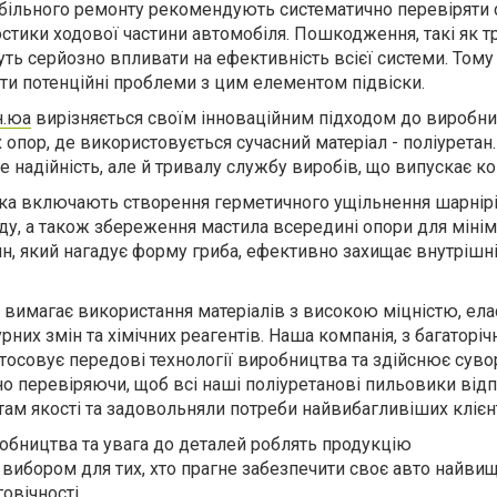
обільного ремонту рекомендують систематично перевіряти 
остики ходової частини автомобіля. Пошкодження, такі як т
уть серйозно впливати на ефективність всієї системи. Том
ати потенційні проблеми з цим елементом підвіски.
н.юа
вирізняється своїм інноваційним підходом до виробн
опор, де використовується сучасний матеріал - поліуретан
е надійність, але й тривалу службу виробів, що випускає ко
ка включають створення герметичного ущільнення шарнірі
ду, а також збереження мастила всередині опори для мінімі
айн, який нагадує форму гриба, ефективно захищає внутрішн
вимагає використання матеріалів з високою міцністю, ела
рних змін та хімічних реагентів. Наша компанія, з багаторі
астосовує передові технології виробництва та здійснює сув
но перевіряючи, щоб всі наші поліуретанові пильовики від
там якості та задовольняли потреби найвибагливіших клієнт
робництва та увага до деталей роблять продукцію
 вибором для тих, хто прагне забезпечити своє авто найви
овічності.