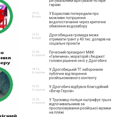
рятувальники врятували чотири
гаражі
13:31,
У Бориславі попередили про
Вчора
можливе погіршення
водопостачання через критичне
обміління водозабору
13:27,
Дрогобицька громада може
Вчора
отримати грант у 40 тис. доларів на
соціальні проєкти
21:56,
Почесний президент МФК
6 серпня
«Галичина», мораторій і бюджет:
головні рішення сесії у Дрогобичі
18:13,
У Дрогобицькій ТГ заборонили
6 серпня
публічне відтворення
російськомовного контенту
10:27,
У Дрогобичі відбувся благодійний
6 серпня
«Вечір Героїв»
16:22,
У Трускавці поліція оштрафує трьох
5 серпня
відпочивальників за
прослуховування російської музики
на пляжі