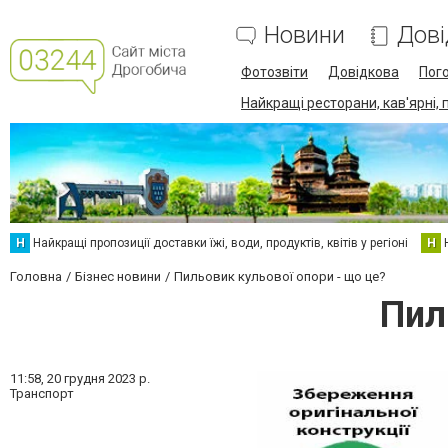
Новини
Дові
Фотозвіти
Довідкова
Пог
Найкращі ресторани, кав'ярні, 
Н
Найкращі пропозиції доставки їжі, води, продуктів, квітів у регіоні
Н
Головна
Бізнес новини
Пильовик кульової опори - що це?
Пил
11:58,
20 грудня 2023 р.
Транспорт