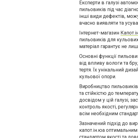
Експерти в галузі автом
пильовиків під час діагн
інші види дефектів, мож
вчасно виявляти та усув
Інтернет-магазин
Капот.і
пильовиків для кульових 
матеріал гарантує не лиш
Основні функції пильови
від впливу вологи та бру
тертя. Їх унікальний диз
кульової опори.
Виробництво пильовиків 
та стійкістю до температу
досвідом у цій галузі, з
контроль якості, регуляр
всім необхідним стандар
Зазначений підхід до ви
капот.ін.юа оптимальним
стандартом якості та довг