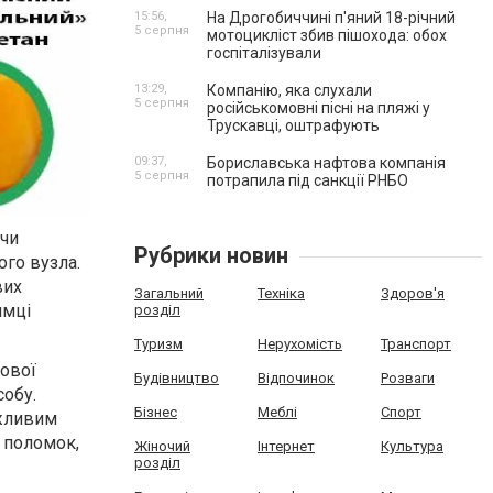
15:56,
На Дрогобиччині п'яний 18-річний
5 серпня
мотоцикліст збив пішохода: обох
госпіталізували
13:29,
Компанію, яка слухали
5 серпня
російськомовні пісні на пляжі у
Трускавці, оштрафують
09:37,
Бориславська нафтова компанія
5 серпня
потрапила під санкції РНБО
ючи
Рубрики новин
ого вузла.
вих
Загальний
Техніка
Здоров'я
имці
розділ
Туризм
Нерухомість
Транспорт
ьової
Будівництво
Відпочинок
Розваги
собу.
Бізнес
Меблі
Спорт
ажливим
 поломок,
Жіночий
Інтернет
Культура
розділ