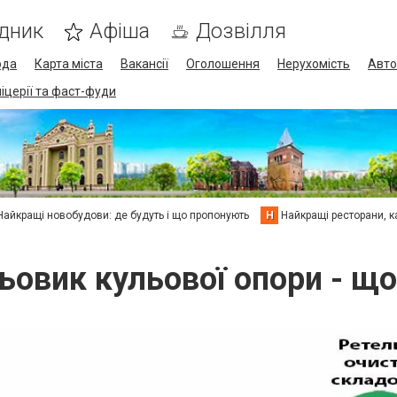
дник
Афіша
Дозвілля
ода
Карта міста
Вакансії
Оголошення
Нерухомість
Авто
піцерії та фаст-фуди
Найкращі новобудови: де будуть і що пропонують
Н
Найкращі ресторани, ка
ьовик кульової опори - що