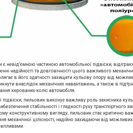
 є невід'ємною частиною автомобільної підвіски, відігра
нні надійності та довговічності цього важливого механічн
лягає в його здатності захищати кульову опору від можли
икнути внаслідок механічних навантажень, а також в підтр
ння керованих коліс автомобіля.
ої підвіски, пильовик виконує важливу роль захисника кул
забезпечення стабільності і гладкості руху транспортного за
ому конструктивному вигляду, пильовик стає критично в
я механічної цілісності, надійно захищаючи від можливих
 впливами.