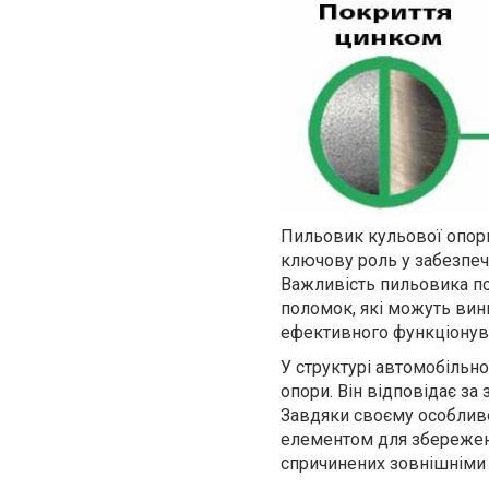
Пильовик кульової опори
ключову роль у забезпече
Важливість пильовика по
поломок, які можуть вин
ефективного функціонува
У структурі автомобільн
опори. Він відповідає за 
Завдяки своєму особлив
елементом для збереженн
спричинених зовнішніми