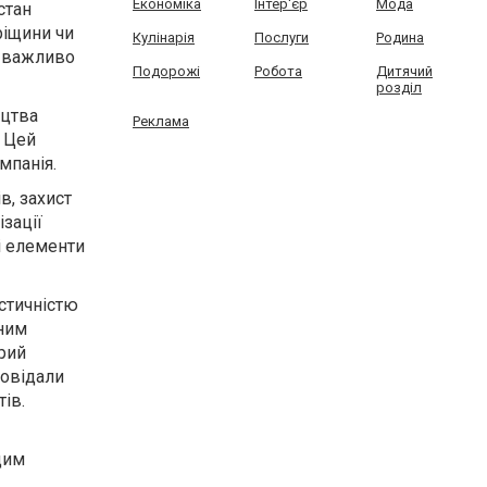
Економіка
Інтер'єр
Мода
стан
ріщини чи
Кулінарія
Послуги
Родина
у важливо
Подорожі
Робота
Дитячий
розділ
ицтва
Реклама
. Цей
мпанія.
в, захист
зації
і елементи
стичністю
чним
орий
повідали
ів.
щим