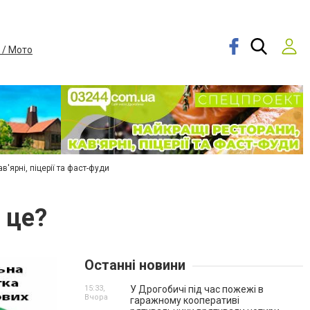
 / Мото
в'ярні, піцерії та фаст-фуди
 це?
Останні новини
15:33,
У Дрогобичі під час пожежі в
Вчора
гаражному кооперативі