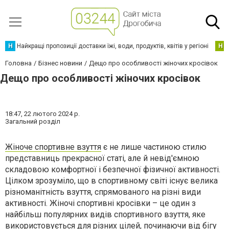
Н
Найкращі пропозиції доставки їжі, води, продуктів, квітів у регіоні
Н
Головна
Бізнес новини
Дещо про особливості жіночих кросівок
Дещо про особливості жіночих кросівок
18:47,
22 лютого 2024 р.
Загальний розділ
Жіноче спортивне взуття
є не лише частиною стилю
представниць прекрасної статі, але й невід'ємною
складовою комфортної і безпечної фізичної активності.
Цілком зрозуміло, що в спортивному світі існує велика
різноманітність взуття, спрямованого на різні види
активності. Жіночі спортивні кросівки – це один з
найбільш популярних видів спортивного взуття, яке
використовується для різних цілей, починаючи від бігу