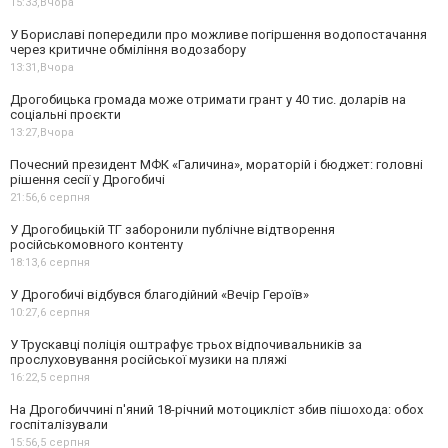
15:33,
Вчора
У Бориславі попередили про можливе погіршення водопостачання
через критичне обміління водозабору
13:31,
Вчора
Дрогобицька громада може отримати грант у 40 тис. доларів на
соціальні проєкти
13:27,
Вчора
Почесний президент МФК «Галичина», мораторій і бюджет: головні
рішення сесії у Дрогобичі
21:56,
6 серпня
У Дрогобицькій ТГ заборонили публічне відтворення
російськомовного контенту
18:13,
6 серпня
У Дрогобичі відбувся благодійний «Вечір Героїв»
10:27,
6 серпня
У Трускавці поліція оштрафує трьох відпочивальників за
прослуховування російської музики на пляжі
16:22,
5 серпня
На Дрогобиччині п'яний 18-річний мотоцикліст збив пішохода: обох
госпіталізували
15:56,
5 серпня