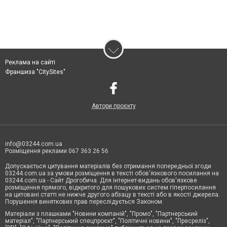
Реклама на сайті
Франшиза "CitySites"
Автори проєкту
info@03244.com.ua
Розміщення реклами 067 363 26 56
Допускається цитування матеріалів без отримання попередньої згоди
03244.com.ua за умови розміщення в тексті обов'язкового посилання на
03244.com.ua - Сайт Дрогобича. Для інтернет-видань обов'язкове
розміщення прямого, відкритого для пошукових систем гіперпосилання
на цитовані статті не нижче другого абзацу в тексті або в якості джерела.
Порушення виняткових прав переслідується Законом.
Матеріали з плашками "Новини компаній", "Промо", "Партнерський
матеріал", "Партнерський спецпроєкт", "Політичні новини", "Пресреліз",