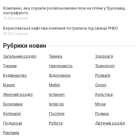
Компанію, яка слухали російськомовні пісні на пляжі у Трускавці,
оштрафують
13:29,
5 серпня
Бориславська нафтова компанія потрапила під санкції РНБО
09:37,
5 серпня
Рубрики новин
Загальний розділ
Техніка
Здоров'я
Туризм
Нерухомість
Транспорт
Будівництво
Відпочинок
Розваги
Бізнес
Меблі
Спорт
Жіночий розділ
Інтернет
Культура
Економіка
Інтер'єр
Мода
Кулінарія
Послуги
Родина
Подорожі
Робота
Дитячий розділ
Реклама