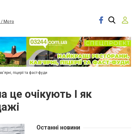
 / Мото
в'ярні, піцерії та фаст-фуди
а це очікують І як
дажі
Останні новини