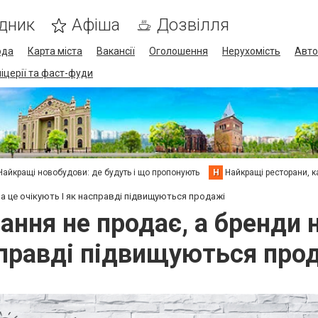
дник
Афіша
Дозвілля
ода
Карта міста
Вакансії
Оголошення
Нерухомість
Авто
піцерії та фаст-фуди
Найкращі новобудови: де будуть і що пропонують
Н
Найкращі ресторани, ка
а це очікують І як насправді підвищуються продажі
ня не продає, а бренди н
правді підвищуються про