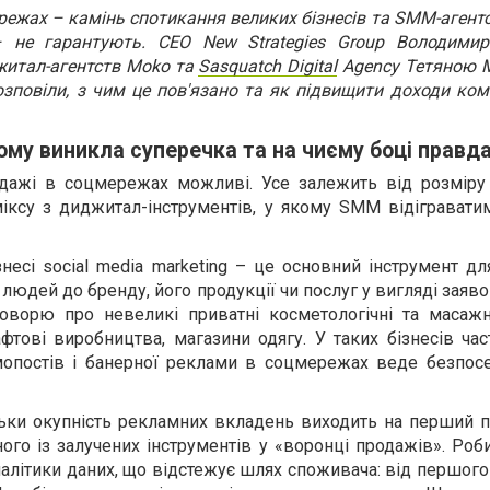
режах – камінь спотикання великих бізнесів та SMM-агент
 – не гарантують. CEO New Strategies Group Володими
житал-агентств Moko та
Sasquatch Digital
Agency Тетяною 
повіли, з чим це пов'язано та як підвищити доходи комп
ому виникла суперечка та на чиєму боці правд
дажі в соцмережах можливі. Усе залежить від розміру 
міксу з диджитал-інструментів, у якому SMM відігравати
несі social media marketing – це основний інструмент дл
 людей до бренду, його продукції чи послуг у вигляді заявок
говорю про невеликі приватні косметологічні та масажні
афтові виробництва, магазини одягу. У таких бізнесів час
омопостів і банерної реклами в соцмережах веде безпос
ьки окупність рекламних вкладень виходить на перший пл
ного із залучених інструментів у «воронці продажів». Роб
алітики даних, що відстежує шлях споживача: від першого