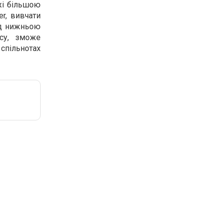
жі більшою
er, вивчати
під нижньою
су, зможе
спільнотах