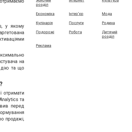
Жіночий
Інтернет
Культура
 отримаємо
розділ
Економіка
Інтер'єр
Мода
Кулінарія
Послуги
Родина
s, у якому
аргетована
Подорожі
Робота
Дитячий
розділ
ктиваціями
Реклама
аксимально
истувача на
у дію та що
?
ї отримати
nalytics та
авив перед
формування
ро продажі,