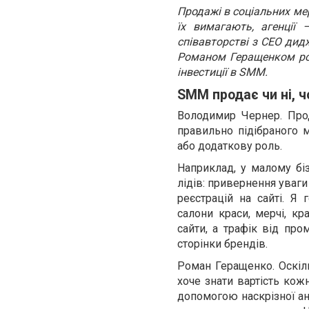
Продажі в соціальних ме
їх вимагають, агенції
співавторстві з СЕО дид
Романом Геращенком роз
інвестиції в SMM.
SMM продає чи ні, ч
Володимир Чернер. Про
правильно підібраного 
або додаткову роль.
Наприклад, у малому біз
лідів: привернення уваги
реєстрацій на сайті. Я 
салони краси, мерчі, кр
сайти, а трафік від пр
сторінки брендів.
Роман Геращенко. Оскіл
хоче знати вартість кож
допомогою наскрізної ан