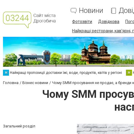
Новини
Дові
Фотозвіти
Довідкова
Пог
Найкращі ресторани, кав'ярні, 
Н
Найкращі пропозиції доставки їжі, води, продуктів, квітів у регіоні
Н
Головна
Бізнес новини
Чому SMM просування не продає, а бренди н
Чому SMM просуван
нас
Загальний розділ