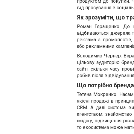
продуктом до покупки. 
від просування в соціал
Як зрозуміти, що т
Роман Геращенко. До к
відбиваються джерела тр
реклама з промопостів,
або рекламними кампані
Володимир Чернер. Вкра
цільову аудиторію бренд
сайті: скільки часу про
робив після відвідування
Що потрібно бренда
Тетяна Мокренко. Насам
якісні продажі в принцип
CRM. А далі система в
агентством: знайомство
іміджу, підвищення рівн
то екосистема може мати