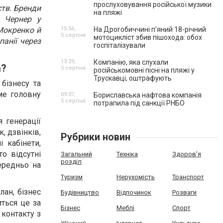
прослуховування російської музики
ств. Бренди
на пляжі
р Чернер у
Мокренко й
15:56,
На Дрогобиччині п'яний 18-річний
5 серпня
мотоцикліст збив пішохода: обох
анії через
госпіталізували
13:29,
Компанію, яка слухали
а?
5 серпня
російськомовні пісні на пляжі у
Трускавці, оштрафують
бізнесу та
ме головну
09:37,
Бориславська нафтова компанія
5 серпня
потрапила під санкції РНБО
я генерації
, дзвінків,
Рубрики новин
 кабінети,
то відсутні
Загальний
Техніка
Здоров'я
розділ
ередньо на
Туризм
Нерухомість
Транспорт
ан, бізнес
Будівництво
Відпочинок
Розваги
иться це за
Бізнес
Меблі
Спорт
 контакту з