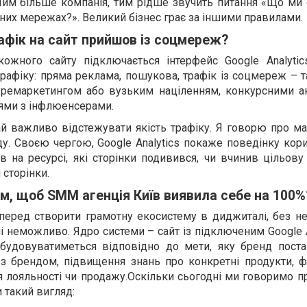
Чим більше компанія, тим рідше звучить питання «Що ми
ьних мережах?». Великий бізнес грає за іншими правилами.
рафік на сайт прийшов із соцмереж?
ожного сайту підключається інтерфейс Google Analytic
афіку: пряма реклама, пошукова, трафік із соцмереж – т
 ремаркетингом або вузьким націленням, конкурсними а
ями з інфлюенсерами.
й важливо відстежувати якість трафіку. Я говорю про м
у. Своєю чергою, Google Analytics покаже поведінку кор
вів на ресурсі, які сторінки подивився, чи вчинив цільов
 сторінки.
м, щоб SMM агенція Київ виявила себе на 100%
перед створити грамотну екосистему в диджиталі, без не
і неможливо. Ядро системи – сайт із підключеним Google A
ибудовуватиметься відповідно до мети, яку бренд пост
 з брендом, підвищення знань про конкретні продукти, 
я лояльності чи продажу.Оскільки сьогодні ми говоримо п
 такий вигляд: