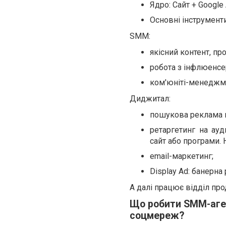
Ядро: Сайт + Google
Основні інструменти
SMM:
якісний контент, п
робота з інфлюенсе
ком'юніті-менеджм
Диджитал:
пошукова реклама в
ретаргетинг на ауд
сайт або програми. 
еmail-маркетинг;
Display Ad: банерна
А далі працює відділ пр
Що робити SMM-аген
соцмереж?