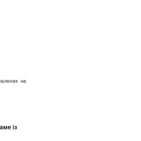
новлених на
аме із