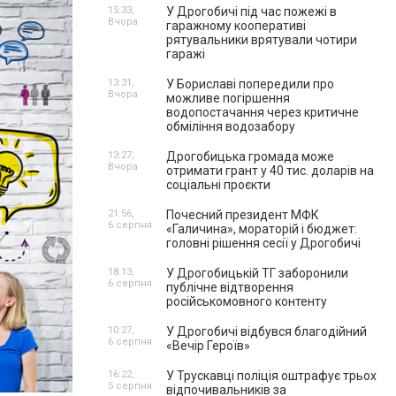
15:33,
У Дрогобичі під час пожежі в
Вчора
гаражному кооперативі
рятувальники врятували чотири
гаражі
13:31,
У Бориславі попередили про
Вчора
можливе погіршення
водопостачання через критичне
обміління водозабору
13:27,
Дрогобицька громада може
Вчора
отримати грант у 40 тис. доларів на
соціальні проєкти
21:56,
Почесний президент МФК
6 серпня
«Галичина», мораторій і бюджет:
головні рішення сесії у Дрогобичі
18:13,
У Дрогобицькій ТГ заборонили
6 серпня
публічне відтворення
російськомовного контенту
10:27,
У Дрогобичі відбувся благодійний
6 серпня
«Вечір Героїв»
16:22,
У Трускавці поліція оштрафує трьох
5 серпня
відпочивальників за