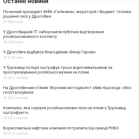
Останні новини
Почесний президент МФК «Галичина», мораторій і бюджет: головні
рішення сесії у Дрогобичі
21:56,
Вчора
У Дрогобицькій ТГ заборонили публічне відтворення
російськомовного контенту
18:13,
Вчора
У Дрогобичі відбувся благодійний «Вечір Героїв»
10:27,
Вчора
У Трускавці поліція оштрафує трьох відпочивальників за
прослуховування російської музики на пляжі
16:22,
5 серпня
На Дрогобиччині п'яний 18-річний мотоцикліст збив пішохода: обох
госпіталізували
15:56,
5 серпня
Компанію, яка слухали російськомовні пісні на пляжі у Трускавці,
оштрафують
13:29,
5 серпня
Бориславська нафтова компанія потрапила під санкції РНБО
09:37,
5 серпня