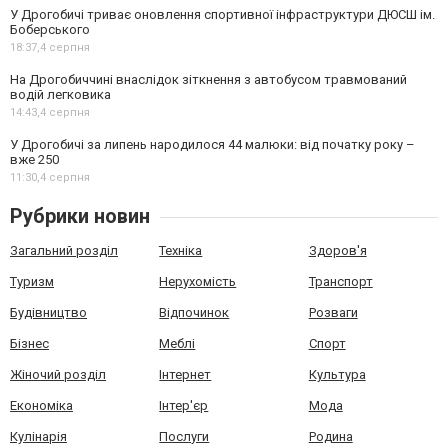
У Дрогобичі триває оновлення спортивної інфраструктури ДЮСШ ім.
Боберського
18:37,
4 серпня
На Дрогобиччині внаслідок зіткнення з автобусом травмований
водій легковика
14:43,
4 серпня
У Дрогобичі за липень народилося 44 малюки: від початку року –
вже 250
11:30,
4 серпня
Рубрики новин
Загальний розділ
Техніка
Здоров'я
Туризм
Нерухомість
Транспорт
Будівництво
Відпочинок
Розваги
Бізнес
Меблі
Спорт
Жіночий розділ
Інтернет
Культура
Економіка
Інтер'єр
Мода
Кулінарія
Послуги
Родина