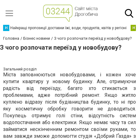
Н
Найкращі пропозиції доставки їжі, води, продуктів, квітів у регіоні
Н
Головна
Бізнес новини
З чого розпочати переїзд у новобудову?
З чого розпочати переїзд у новобудову?
Загальний розділ
Міста заповнюються новобудовами, і кожен хоче
купити квартиру у новому будинку. Але, отримуючи
радість від переїзду, багато хто стикається з
проблемами, адже потрібний ремонт. Якщо житло
куплено відразу після будівництва будинку, то ні про
яку косметичну обробку говорити не доводиться.
Покупець отримує голі стіни, відсутність систем
водопостачання або електрики. Якщо немає часу та сил
займатися нескінченним ремонтом своїми руками, то
вам завжди зможе допомогти студія «Добрий Ґазда» з