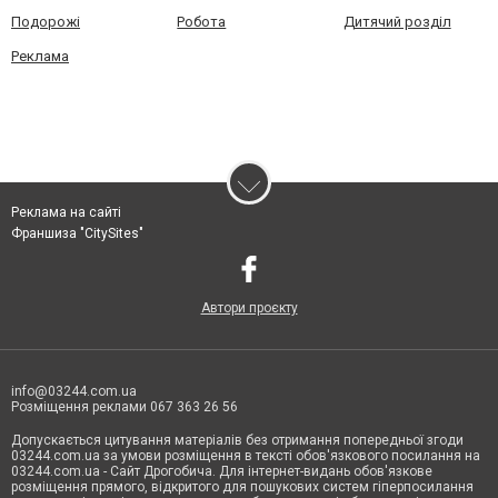
Подорожі
Робота
Дитячий розділ
Реклама
Реклама на сайті
Франшиза "CitySites"
Автори проєкту
info@03244.com.ua
Розміщення реклами 067 363 26 56
Допускається цитування матеріалів без отримання попередньої згоди
03244.com.ua за умови розміщення в тексті обов'язкового посилання на
03244.com.ua - Сайт Дрогобича. Для інтернет-видань обов'язкове
розміщення прямого, відкритого для пошукових систем гіперпосилання