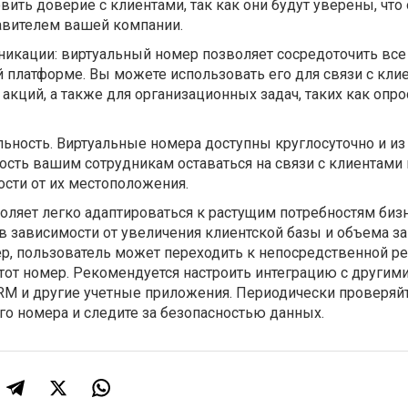
овить доверие с клиентами, так как они будут уверены, чт
авителем вашей компании.
икации: виртуальный номер позволяет сосредоточить все
 платформе. Вы можете использовать его для связи с кли
акций, а также для организационных задач, таких как опро
льность. Виртуальные номера доступны круглосуточно и из
ость вашим сотрудникам оставаться на связи с клиентами 
сти от их местоположения.
ляет легко адаптироваться к растущим потребностям бизн
 зависимости от увеличения клиентской базы и объема за
р, пользователь может переходить к непосредственной р
тот номер. Рекомендуется настроить интеграцию с другими
CRM и другие учетные приложения. Периодически проверяй
го номера и следите за безопасностью данных.