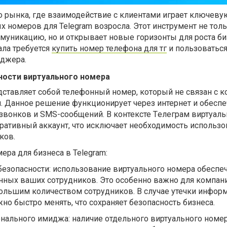
 рынка, где взаимодействие с клиентами играет ключеву
х номеров для Telegram возросла. Этот инструмент не тол
муникацию, но и открывает новые горизонты для роста би
ала требуется
купить номер телефона для тг
и пользоватьс
джера.
ости виртуального номера
ставляет собой телефонный номер, который не связан с 
. Данное решение функционирует через интернет и обеспе
звонков и SMS-сообщений. В контексте Tелеграм виртуал
ративный аккаунт, что исключает необходимость использо
ков.
ра для бизнеса в Telegram:
безопасности: использование виртуального номера обеспе
нных ваших сотрудников. Это особенно важно для компани
большим количеством сотрудников. В случае утечки инфор
о быстро менять, что сохраняет безопасность бизнеса.
нального имиджа: наличие отдельного виртуального номер