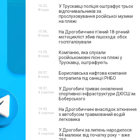
16:22,
У Трускавці поліція оштрафує трьох
Вчора
відпочивальників за
прослуховування російської музики
на пляжі
15:56,
На Дрогобиччині п'яний 18-річний
Вчора
мотоцикліст збив пішохода: обох
госпіталізували
13:29,
Компанію, яка слухали
Вчора
російськомовні пісні на пляжі у
Трускавці, оштрафують
09:37,
Бориславська нафтова компанія
Вчора
потрапила під санкції РНБО
18:37,
У Дрогобичі триває оновлення
4 серпня
спортивної інфраструктури ДЮСШ ім.
Боберського
14:43,
На Дрогобиччині внаслідок зіткнення
4 серпня
з автобусом травмований водій
легковика
11:30,
У Дрогобичі за липень народилося
4 серпня
44 малюки: від початку року – вже