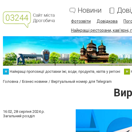
Новини
Дові
Фотозвіти
Довідкова
Пог
Найкращі ресторани, кав'ярні, 
Н
Найкращі пропозиції доставки їжі, води, продуктів, квітів у регіоні
Н
Головна
Бізнес новини
Виртуальный номер для Telegram
Вир
16:02,
28 серпня 2024 р.
Загальний розділ