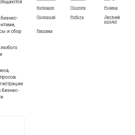
о общаются
Кулінарія
Послуги
Родина
Подорожі
Робота
Дитячий
 бизнес-
розділ
ентами,
сы и сбор
Реклама
 любого
и
еса,
просов.
егистрации
 бизнес-
те