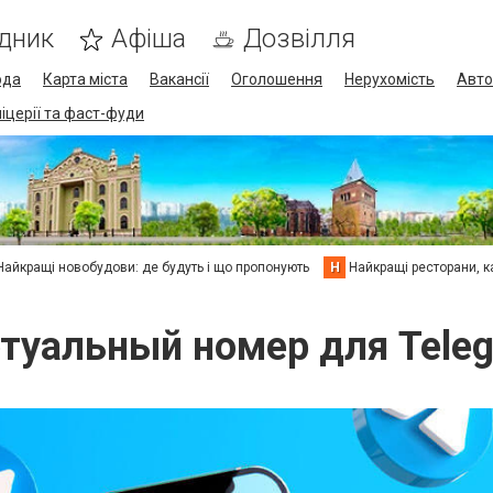
дник
Афіша
Дозвілля
ода
Карта міста
Вакансії
Оголошення
Нерухомість
Авто
піцерії та фаст-фуди
Найкращі новобудови: де будуть і що пропонують
Н
Найкращі ресторани, ка
туальный номер для Tele