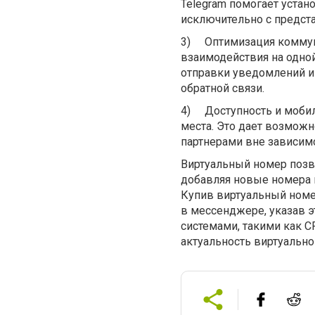
Telegram помогает устан
исключительно с предст
3)
Оптимизация коммун
взаимодействия на одной
отправки уведомлений и 
обратной связи.
4)
Доступность и моби
места. Это дает возможн
партнерами вне зависимо
Виртуальный номер позво
добавляя новые номера в
Купив виртуальный номе
в мессенджере, указав э
системами, такими как 
актуальность виртуально