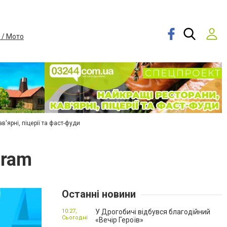
 / Мото
в'ярні, піцерії та фаст-фуди
gram
Останні новини
10:27,
У Дрогобичі відбувся благодійний
Сьогодні
«Вечір Героїв»