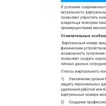
В условиях современного
актуальность виртуальны
позволяет упростить ком
владельца телеграм-кан
преимуществами мессен
Отличительные особенн
Виртуальный номер пред
физическим устройством
возможность получения 
позволяет создать корпо
личных данных сотрудни
Плюсы виртуального номе
1)
Увеличение уровня 
защиту персональных да
удаленной работой или 
виртуальные номера можн
2)
Создание профессио